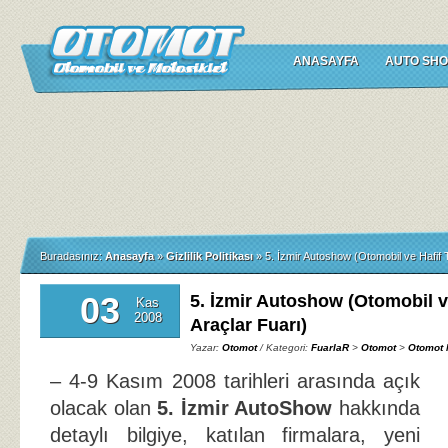
ANASAYFA
AUTO SHO
Buradasınız:
Anasayfa
»
Gizlilik Politikası
»
5. İzmir Autoshow (Otomobil ve Hafif T
03
5. İzmir Autoshow (Otomobil ve
Kas
2008
Araçlar Fuarı)
Yazar:
Otomot
/ Kategori:
FuarlaR
>
Otomot
>
Otomot 
– 4-9 Kasım 2008 tarihleri arasında açık
olacak olan
5. İzmir AutoShow
hakkında
detaylı bilgiye, katılan firmalara, yeni