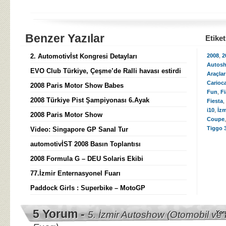
Benzer Yazılar
Etiket
2. Automotivİst Kongresi Detayları
2008
,
2
Autos
EVO Club Türkiye, Çeşme’de Ralli havası estirdi
Araçlar
Carioc
2008 Paris Motor Show Babes
Fun
,
F
2008 Türkiye Pist Şampiyonası 6.Ayak
Fiesta
,
i10
,
İzm
2008 Paris Motor Show
Coupe
Tiggo 
Video: Singapore GP Sanal Tur
automotivİST 2008 Basın Toplantısı
2008 Formula G – DEU Solaris Ekibi
77.İzmir Enternasyonel Fuarı
Paddock Girls : Superbike – MotoGP
5 Yorum -
5. İzmir Autoshow (Otomobil ve H
Yor