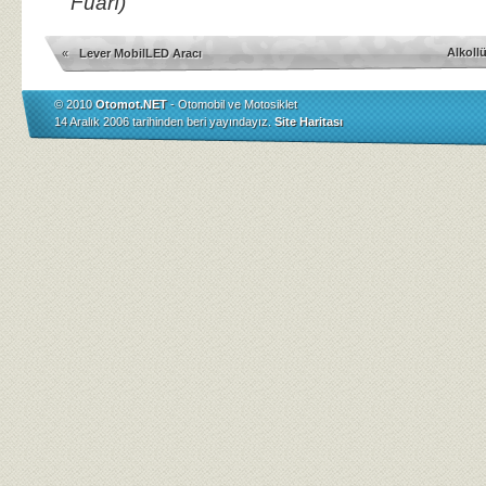
Fuarı)
Alkoll
«
Lever MobilLED Aracı
© 2010
Otomot.NET
- Otomobil ve Motosiklet
14 Aralık 2006 tarihinden beri yayındayız.
Site Haritası