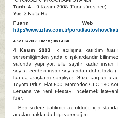
Tarih
: 4 – 9 Kasım 2008 (Fuar süresince)
Yer
: 2 No’lu Hol
Fuarın Web 
http://www.izfas.com.tr/portal/autoshow/kati
4 Kasım 2008 Fuar Açılış Günü
4 Kasım 2008
ilk açılışına katıldım fua
sersemliğimden yada o ışıklardandır bilinme
salonda yapılıyor, elle sayılır kadar insan 
sayısı içerdeki insan sayısından daha fazla.
fuarda araçlarını sergiliyor. Göze çarpan ar
Toyota Prius, Fiat 500, Mercedes CLC 180 
Lemans ve Yeni Fiestayı incelemek isteyenler 
fuar.
– Ben sizlere katılımcı az olduğu için standa
araçları hakkında bilgi vereceğim…