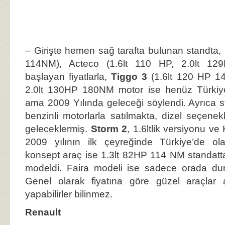
– Girişte hemen sağ tarafta bulunan standta,
114NM), Acteco (1.6lt 110 HP, 2.0lt 12
başlayan fiyatlarla,
Tiggo 3
(1.6lt 120 HP 1
2.0lt 130HP 180NM motor ise henüz Türkiy
ama 2009 Yılında geleceği söylendi. Ayrıca s
benzinli motorlarla satılmakta, dizel seçenek
geleceklermiş.
Storm 2
, 1.6ltlik versiyonu ve
2009 yılının ilk çeyreğinde Türkiye’de olaca
konsept araç ise 1.3lt 82HP 114 NM standatta 
modeldi. Faira modeli ise sadece orada durm
Genel olarak fiyatına göre güzel araçlar 
yapabilirler bilinmez.
Renault