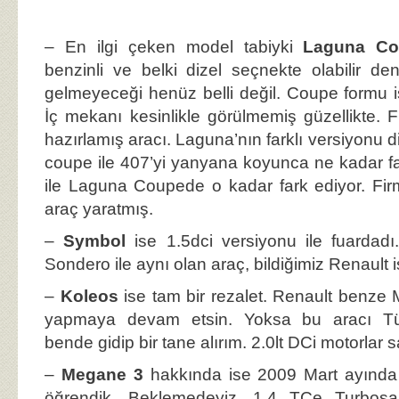
– En ilgi çeken model tabiyki
Laguna Co
benzinli ve belki dizel seçnekte olabilir den
gelmeyeceği henüz belli değil. Coupe formu 
İç mekanı kesinlikle görülmemiş güzellikte.
hazırlamış aracı. Laguna’nın farklı versiyonu d
coupe ile 407’yi yanyana koyunca ne kadar f
ile Laguna Coupede o kadar fark ediyor. Firm
araç yaratmış.
–
Symbol
ise 1.5dci versiyonu ile fuardadı
Sondero ile aynı olan araç, bildiğimiz Renault i
–
Koleos
ise tam bir rezalet. Renault benze 
yapmaya devam etsin. Yoksa bu aracı Türk
bende gidip bir tane alırım. 2.0lt DCi motorlar s
–
Megane 3
hakkında ise 2009 Mart ayında 
öğrendik. Beklemedeyiz. 1.4 TCe Turboşar