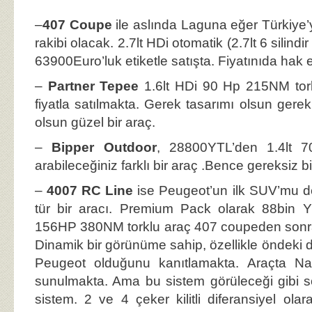
–
407 Coupe
ile aslında Laguna eğer Türkiye’ye
rakibi olacak. 2.7lt HDi otomatik (2.7lt 6 silin
63900Euro’luk etiketle satışta. Fiyatınıda hak e
–
Partner Tepee
1.6lt HDi 90 Hp 215NM tor
fiyatla satılmakta. Gerek tasarımı olsun gerek
olsun güzel bir araç.
–
Bipper Outdoor
, 28800YTL’den 1.4lt 7
arabileceğiniz farklı bir araç .Bence gereksiz bi
–
4007 RC Line
ise Peugeot’un ilk SUV’mu de
tür bir aracı. Premium Pack olarak 88bin YT
156HP 380NM torklu araç 407 coupeden sonra 
Dinamik bir görünüme sahip, özellikle öndeki d
Peugeot olduğunu kanıtlamakta. Araçta Na
sunulmakta. Ama bu sistem görüleceği gibi s
sistem. 2 ve 4 çeker kilitli diferansiyel ol