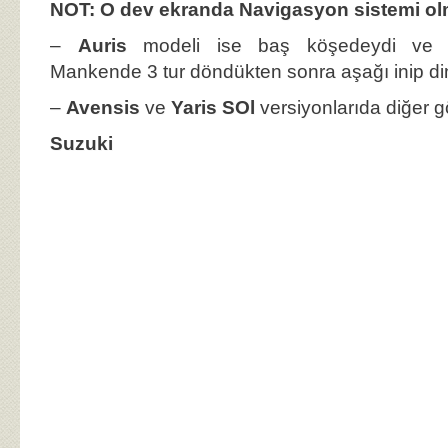
NOT: O dev ekranda Navigasyon sistemi 
–
Auris
modeli ise baş köşedeydi ve s
Mankende 3 tur döndükten sonra aşağı inip d
–
Avensis
ve
Yaris SOl
versiyonlarıda diğer g
Suzuki