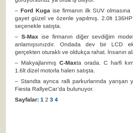
–
Ford Kuga
ise firmanın ilk SUV olmasına k
gayet güzel ve özenle yapılmış. 2.0lt 136HP
seçenekle satışta.
–
S-Max
ise firmanın diğer sevdiğim model
anlamışsınızdır. Ondada dev bir LCD e
gerçekten oturaklı ve oldukça rahat. İnsanın ala
– Makyajlanmış
C-Max
ta orada. C harfi k
1.6lt dizel motorla halen satışta.
– Standta ayrıca ralli parkurlarında yarışan
Fiesta RallyeCar’da bulunuyor.
Sayfalar:
1
2
3
4