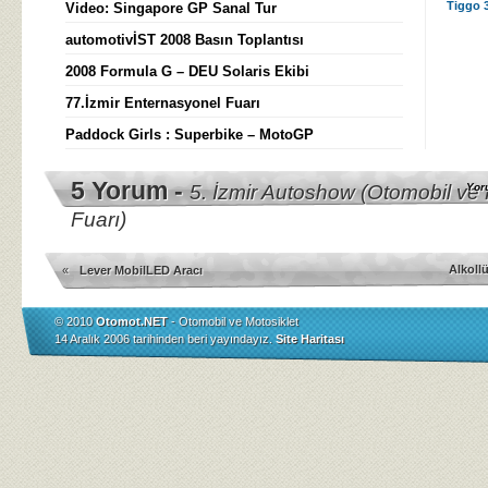
Tiggo 
Video: Singapore GP Sanal Tur
automotivİST 2008 Basın Toplantısı
2008 Formula G – DEU Solaris Ekibi
77.İzmir Enternasyonel Fuarı
Paddock Girls : Superbike – MotoGP
5 Yorum -
5. İzmir Autoshow (Otomobil ve H
Yor
Fuarı)
Alkoll
«
Lever MobilLED Aracı
© 2010
Otomot.NET
- Otomobil ve Motosiklet
14 Aralık 2006 tarihinden beri yayındayız.
Site Haritası