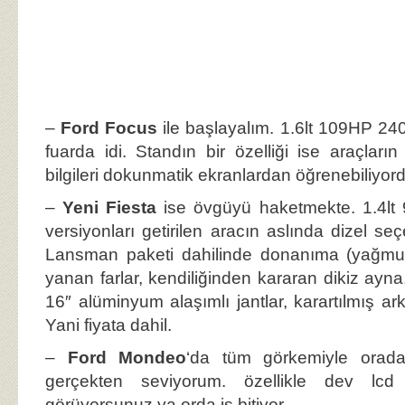
–
Ford Focus
ile başlayalım. 1.6lt 109HP 24
fuarda idi. Standın bir özelliği ise araçlar
bilgileri dokunmatik ekranlardan öğrenebiliyor
–
Yeni Fiesta
ise övgüyü haketmekte. 1.4lt
versiyonları getirilen aracın aslında dizel se
Lansman paketi dahilinde donanıma (yağmur
yanan farlar, kendiliğinden kararan dikiz ayna,
16″ alüminyum alaşımlı jantlar, karartılmış ar
Yani fiyata dahil.
–
Ford Mondeo
‘da tüm görkemiyle orad
gerçekten seviyorum. özellikle dev lcd 
görüyorsunuz ya orda iş bitiyor.