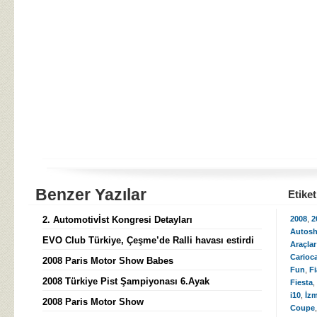
Benzer Yazılar
Etiket
2. Automotivİst Kongresi Detayları
2008
,
2
Autos
EVO Club Türkiye, Çeşme’de Ralli havası estirdi
Araçlar
Carioc
2008 Paris Motor Show Babes
Fun
,
F
2008 Türkiye Pist Şampiyonası 6.Ayak
Fiesta
,
i10
,
İzm
2008 Paris Motor Show
Coupe