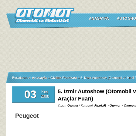
ANASAYFA
AUTO SHO
Buradasınız:
Anasayfa
»
Gizlilik Politikası
»
5. İzmir Autoshow (Otomobil ve Hafif T
03
5. İzmir Autoshow (Otomobil ve
Kas
2008
Araçlar Fuarı)
Yazar:
Otomot
/ Kategori:
FuarlaR
>
Otomot
>
Otomot 
Peugeot