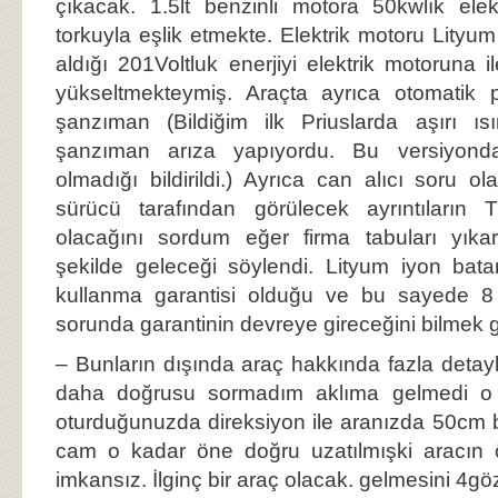
çıkacak. 1.5lt benzinli motora 50kwlık ele
torkuyla eşlik etmekte. Elektrik motoru Lityu
aldığı 201Voltluk enerjiyi elektrik motoruna i
yükseltmekteymiş. Araçta ayrıca otomatik 
şanzıman (Bildiğim ilk Priuslarda aşırı ı
şanzıman arıza yapıyordu. Bu versiyonda
olmadığı bildirildi.) Ayrıca can alıcı soru ol
sürücü tarafından görülecek ayrıntıları
olacağını sordum eğer firma tabuları yık
şekilde geleceği söylendi. Lityum iyon bata
kullanma garantisi olduğu ve bu sayede 8 
sorunda garantinin devreye gireceğini bilmek 
– Bunların dışında araç hakkında fazla deta
daha doğrusu sormadım aklıma gelmedi o 
oturduğunuzda direksiyon ile aranızda 50cm 
cam o kadar öne doğru uzatılmışki aracın 
imkansız. İlginç bir araç olacak. gelmesini 4gö