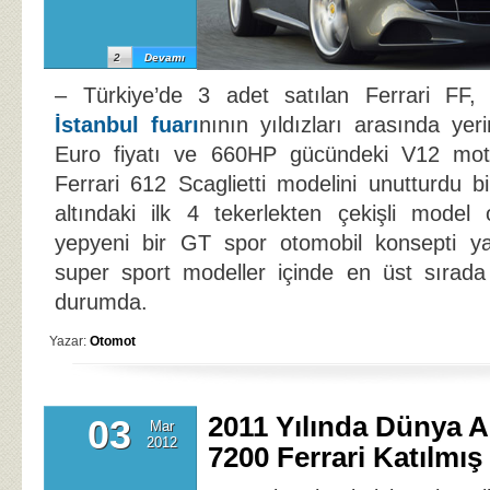
2
Devamı
– Türkiye’de 3 adet satılan Ferrari FF
İstanbul fuarı
nının yıldızları arasında yeri
Euro fiyatı ve 660HP gücündeki V12 moto
Ferrari 612 Scaglietti modelini unutturdu b
altındaki ilk 4 tekerlekten çekişli model 
yepyeni bir GT spor otomobil konsepti ya
super sport modeller içinde en üst sırada 
durumda.
Yazar:
Otomot
2011 Yılında Dünya 
03
Mar
2012
7200 Ferrari Katılmış