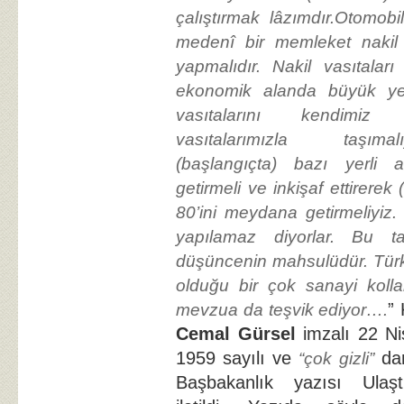
çalıştırmak lâzımdır.Otomobi
medenî bir memleket nakil v
yapmalıdır. Nakil vasıtala
ekonomik alanda büyük yer
vasıtalarını kendimiz
vasıtalarımızla taşıma
(başlangıçta) bazı yerli 
getirmeli ve inkişaf ettirerek
80’ini meydana getirmeliyiz.
yapılamaz diyorlar. Bu t
düşüncenin mahsulüdür. Türk
olduğu bir çok sanayi kollar
”
mevzua da teşvik ediyor….
Cemal Gürsel
imzalı 22 N
1959 sayılı ve
dam
“çok gizli”
Başbakanlık yazısı Ulaşt