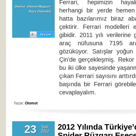
Ferrari, hepimizin haya
Otomot
,
Otomot Magazin
,
herhangi bir yerde hemen k
Rüya OtomobiL
hatta bazılarımız biraz aba
çektirir. Ferrari modeller
gibidir. 2011 yılı verilerine
0
Devamı
araç nüfusuna 7195 ar
gözüküyor. Satışlar yoğun
Çin’de gerçekleşmiş. Rekor
bu iki ülke sayesinde yaşanm
çıkan Ferrari sayısını arttır
başında bir Ferrari görebi
cevaplayalım.
Yazar:
Otomot
2012 Yılında Türkiye’
23
Şub
2012
Spider Rüzgarı Esec