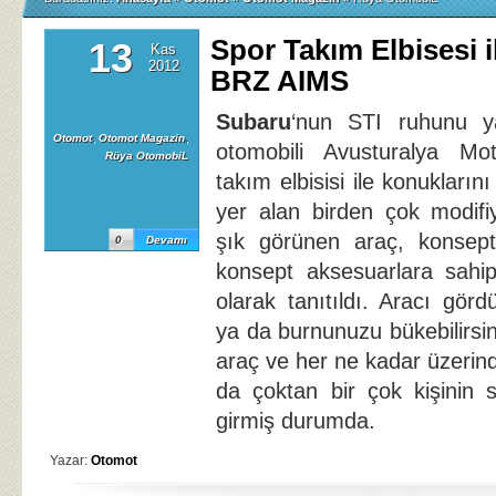
Spor Takım Elbisesi 
13
Kas
2012
BRZ AIMS
Subaru
‘nun STI ruhunu 
Otomot
,
Otomot Magazin
,
otomobili Avusturalya Mo
Rüya OtomobiL
takım elbisisi ile konukların
yer alan birden çok modifi
şık görünen araç, konsep
0
Devamı
konsept aksesuarlara sahip
olarak tanıtıldı. Aracı görd
ya da burnunuzu bükebilirsi
araç ve her ne kadar üzerind
da çoktan bir çok kişinin s
girmiş durumda.
Yazar:
Otomot