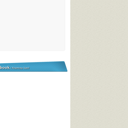
book
/ Aramıza katıl