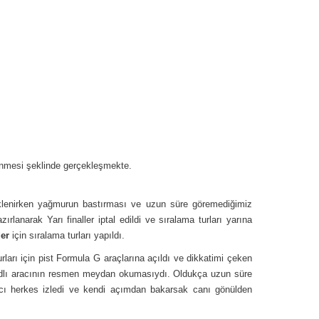
enmesi şeklinde gerçekleşmekte.
klenirken yağmurun bastırması ve uzun süre göremediğimiz
lanarak Yarı finaller iptal edildi ve sıralama turları yarına
ler
için sıralama turları yapıldı.
ları için pist Formula G araçlarına açıldı ve dikkatimi çeken
adlı aracının resmen meydan okumasıydı. Oldukça uzun süre
racı herkes izledi ve kendi açımdan bakarsak canı gönülden