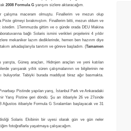
arak
2008 Formula G
yarışını sizlere aktaracağım.
bir çalışma maceram olmuştu. Finallerim ve mezun olup
Piste gitmeyi bırakmıştım. Finallerim bitti, mezun oldum ve
mak istedim. 1Temmuzda gittim ve o günde orada DEU Makina
ratuvarına bağlı Solaris ismini verikleri projelerini 4 yıldır
izlere mekaniker lazım dediklerinde, hemen ben hazırım diye
 takım arkadaşlarıyla tanıtım ve göreve başladım. (
Tamamen
 yarışta, Güneş araçları, Hidrojen araçları ve yeni katılan
ilerde yarışarak yıllık süren çalışmalarının ve bilgilerinin ne
tı buluyorlar. Tabiyki burada maddiyat biraz ağır basmakta.
Pınarbaşı Pistinde yapılan yarış, İstanbul Park ve Ankaradaki
ir Yarış Pistine geri döndü. Şu an itibariyle 26 ve 27sinde
 28 Ağustos itibariyle Formula G Sıralamları başlayacak ve 31
liği Solaris Ekibinin bir uyesi olarak gün ve gün neler
iğim fotoğraflarla yaşatmaya çalışacağım.