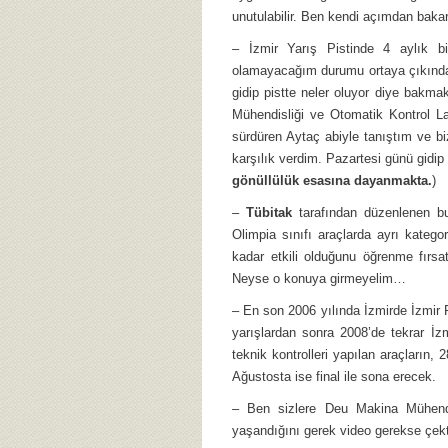
unutulabilir. Ben kendi açımdan bak
– İzmir Yarış Pistinde 4 aylık 
olamayacağım durumu ortaya çıkında 
gidip pistte neler oluyor diye bak
Mühendisliği ve Otomatik Kontrol Labo
sürdüren Aytaç abiyle tanıştım ve b
karşılık verdim. Pazartesi günü gidip
gönüllülük esasına dayanmakta.
)
–
Tübitak
tarafından düzenlenen bu
Olimpia sınıfı araçlarda ayrı kategor
kadar etkili olduğunu öğrenme fırsa
Neyse o konuya girmeyelim…
– En son 2006 yılında İzmirde İzmir 
yarışlardan sonra 2008’de tekrar İzm
teknik kontrolleri yapılan araçların,
Ağustosta ise final ile sona erecek.
– Ben sizlere Deu Makina Mühendis
yaşandığını gerek video gerekse çekt