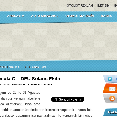
OTOMOT REKLAM
İLETIŞIM
H
ANASAYFA
AUTO SHOW 2012
OTOMOT MAGAZIN
BABES
2008 Formula G – DEU Solaris Ekibi
mula G – DEU Solaris Ekibi
 Kategori:
Formula G
>
Otomobil
>
Otomot
ayım ve 26 ile 31 Ağustos
dan gün ve gün haberlerle
aca özetlersek, kısa ama
etirilen araçlar üzerinde son kontroller yapılarak – yarış için
Rekl
anılacak başarının ise paylaşılması ile yorgunluk bir nebze