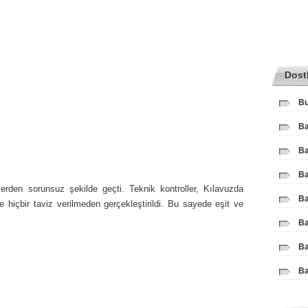
Dost
Bu
Ba
Ba
Ba
lerden sorunsuz şekilde geçti. Teknik kontroller, Kılavuzda
Ba
 ve hiçbir taviz verilmeden gerçekleştirildi. Bu sayede eşit ve
Ba
Ba
Ba