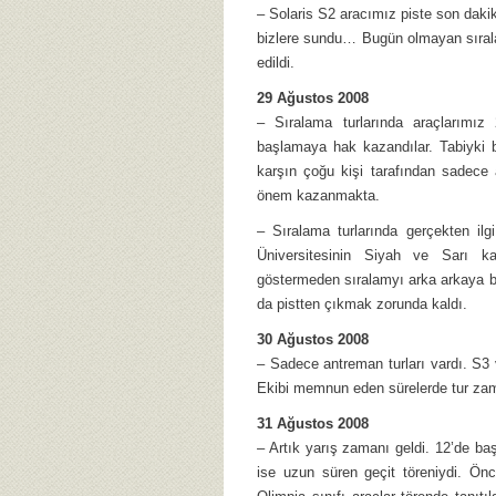
– Solaris S2 aracımız piste son dakika
bizlere sundu… Bugün olmayan sıralama
edildi.
29 Ağustos 2008
– Sıralama turlarında araçlarımız
başlamaya hak kazandılar. Tabiyki bu
karşın çoğu kişi tarafından sadece
önem kazanmakta.
– Sıralama turlarında gerçekten ilg
Üniversitesinin Siyah ve Sarı kan
göstermeden sıralamyı arka arkaya bit
da pistten çıkmak zorunda kaldı.
30 Ağustos 2008
– Sadece antreman turları vardı. S3 v
Ekibi memnun eden sürelerde tur zaman
31 Ağustos 2008
– Artık yarış zamanı geldi. 12’de b
ise uzun süren geçit töreniydi. Ön