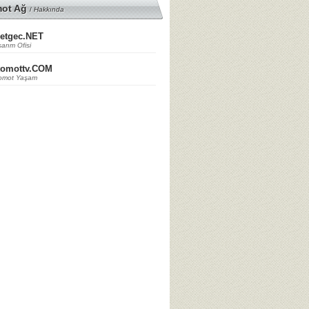
mot Ağ
/
Hakkında
etgec.NET
arım Ofisi
tomottv.COM
omot Yaşam