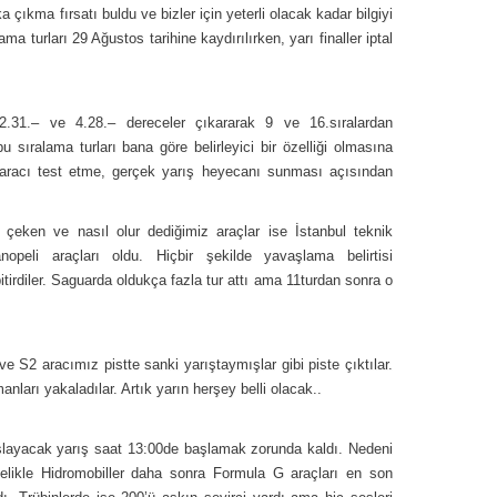
 çıkma fırsatı buldu ve bizler için yeterli olacak kadar bilgiyi
 turları 29 Ağustos tarihine kaydırılırken, yarı finaller iptal
 2.31.– ve 4.28.– dereceler çıkararak 9 ve 16.sıralardan
 sıralama turları bana göre belirleyici bir özelliği olmasına
 aracı test etme, gerçek yarış heyecanı sunması açısından
i çeken ve nasıl olur dediğimiz araçlar ise İstanbul teknik
opeli araçları oldu. Hiçbir şekilde yavaşlama belirtisi
irdiler. Saguarda oldukça fazla tur attı ama 11turdan sonra o
e S2 aracımız pistte sanki yarıştaymışlar gibi piste çıktılar.
ları yakaladılar. Artık yarın herşey belli olacak..
aşlayacak yarış saat 13:00de başlamak zorunda kaldı. Nedeni
celikle Hidromobiller daha sonra Formula G araçları en son