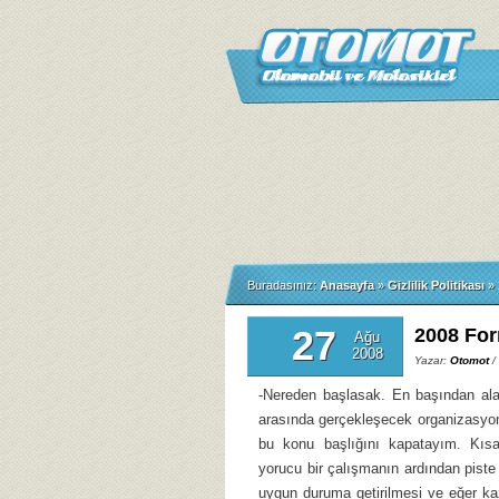
Buradasınız:
Anasayfa
»
Gizlilik Politikası
»
27
2008 For
Ağu
2008
Yazar:
Otomot
/
-Nereden başlasak. En başından al
arasında gerçekleşecek organizasyon
bu konu başlığını kapatayım. Kıs
yorucu bir çalışmanın ardından piste g
uygun duruma getirilmesi ve eğer kaz