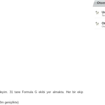
Oto
Ur
Tas
O
Ot
deyim. 31 tane Formula G ekibi yer almakta. Her bir ekip
8m genişlikte)