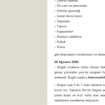
– Çekme halatları
– Ön cam ve pencereler.
– Elektrik güvenliği
– Genel devre kesici
– Sigortalar
– Yalıtım
– Kapasitörler
– Batarya sabitleme
– Koltuk
– Korna
gibi ekipmaların incelenmesi ve den
28 Ağustos 2008:
– Bugün sıralama turları olması be
güneş yüzünden yeni bir program hazır
ertelendi. Bugün sadece
hidromobil
– Bugün saat 5 ile 7 arası deneme tur
kısım ise, Sakarya Üni’nin Saguar 
pistte duran ve hızlı turlar atan a
tebriklerimi kendilerine iletiyorum.