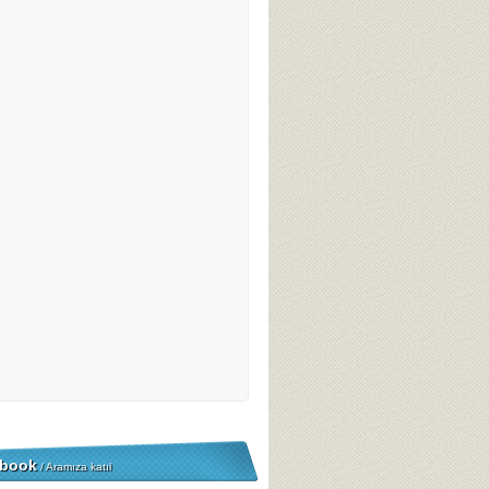
book
/ Aramıza katıl