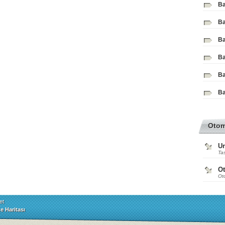
Ba
Ba
Ba
Ba
Ba
Ba
Oto
Ur
Tas
O
Ot
et
te Haritası