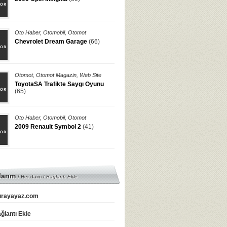
Oto Haber
,
Otomobil
,
Otomot
Chevrolet Dream Garage
(66)
Otomot
,
Otomot Magazin
,
Web Site
ToyotaSA Trafikte Saygı Oyunu
(65)
Oto Haber
,
Otomobil
,
Otomot
2009 Renault Symbol 2
(41)
larım
/ Her daim /
Bağlantı Ekle
rayayaz.com
ğlantı Ekle