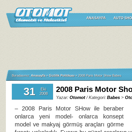
ANASAYFA
AUTO SHO
Buradasınız:
Anasayfa
»
Gizlilik Politikası
»
2008 Paris Motor Show Babes
2008 Paris Motor Sh
31
Eki
2008
Yazar:
Otomot
/ Kategori:
Babes
>
Ot
– 2008 Paris Motor SHow ile beraber
onlarca yeni model- onlarca konsept
model ve makyaj görmüş araçları görme