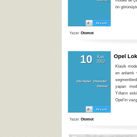
modeli ile ç
ön görünüşte
0
Devamı
Yazar:
Otomot
10
Opel Lok
Kas
2012
Klasik mode
en anlamlı 
segmentlerd
Oto Haber
,
Otomobil
,
yapan model
Otomot
Yılların es
Opel’in vazg
0
Devamı
Yazar:
Otomot