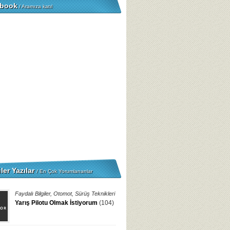
book
/ Aramıza katıl
ler Yazılar
/ En Çok Yorumlananlar
Faydalı Bilgiler
,
Otomot
,
Sürüş Teknikleri
Yarış Pilotu Olmak İstiyorum
(104)