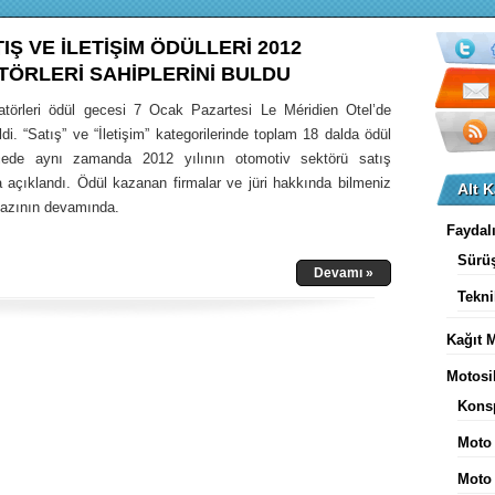
IŞ VE İLETİŞİM ÖDÜLLERİ 2012
TÖRLERİ SAHİPLERİNİ BULDU
törleri ödül gecesi 7 Ocak Pazartesi Le Méridien Otel’de
ildi. “Satış” ve “İletişim” kategorilerinde toplam 18 dalda ödül
ecede aynı zamanda 2012 yılının otomotiv sektörü satış
a açıklandı. Ödül kazanan firmalar ve jüri hakkında bilmeniz
Alt K
yazının devamında.
Faydalı
Sürüş
Devamı »
Tekni
Kağıt M
Motosi
Konsp
Moto
Moto