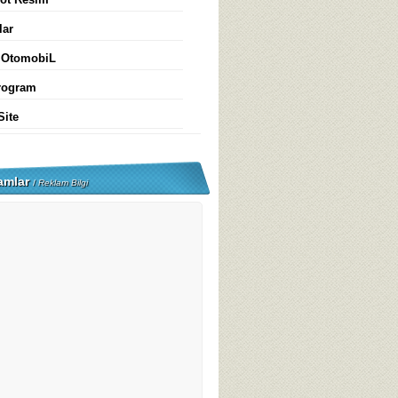
lar
 OtomobiL
rogram
Site
amlar
/
Reklam Bilgi