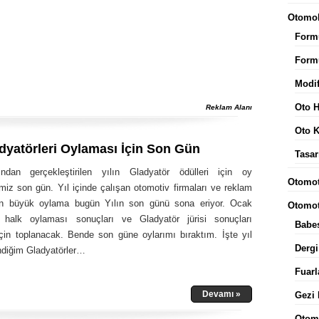
Otomob
Form
Form
Modif
Oto 
Reklam Alanı
Oto 
yatörleri Oylaması İçin Son Gün
Tasar
ndan gerçekleştirilen yılın Gladyatör ödülleri için oy
Otomot
miz son gün. Yıl içinde çalışan otomotiv firmaları ve reklam
çin büyük oylama bugün Yılın son günü sona eriyor. Ocak
Otomot
 halk oylaması sonuçları ve Gladyatör jürisi sonuçları
Babe
çin toplanacak. Bende son güne oylarımı bıraktım. İşte yıl
Dergi
ndiğim Gladyatörler…
Fuar
Devamı »
Gezi 
Otom