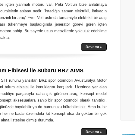
 de içten yanmalı motoru var. Peki Volt’un bize anlatmaya
 cümlelerin anlamı nedir. “İstediğin zaman elektrikli, ihtiyacın
nzinli bir araç” Evet Volt aslında tamamiyle elektrikli bir araç
ası tükenmeye başladığında jeneratör görevi gören içten
 motora sahip. Bu sayede uzun menzillerde yolculuk edebilme
makta.
Devamı »
ım Elbisesi ile Subaru BRZ AIMS
 STI ruhunu yansıtan
BRZ
spor otomobili Avusturalya Motor
i takım elbisisi ile konuklarını karşıladı. Üzerinde yer alan
modifiye parçasıyla daha şık görünen araç, konsept model
nsept aksesuarlara sahip bir spor otomobil olarak tanıtıldı.
ünüzde bayılabilir ya da burnunuzu bükebilirsiniz. Ama bu bir
e her ne kadar üzerindeki kit konsept olsa da çoktan bir çok
n alma listesine girmiş durumda.
Devamı »