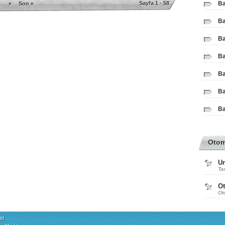
Sayfa 1 - 58
Ba
.
»
Son »
Ba
Ba
Ba
Ba
Ba
Ba
Oto
Ur
Tas
O
Ot
et