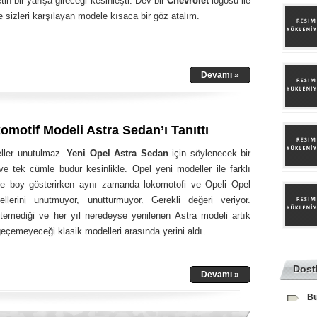
etin bir yarışa gireceği kesinleşti. Dev bir
Chevrolet
logosu ile
 sizleri karşılayan modele kısaca bir göz atalım.
Devamı »
omotif Modeli Astra Sedan’ı Tanıttı
ller unutulmaz.
Yeni Opel Astra Sedan
için söylenecek bir
ve tek cümle budur kesinlikle. Opel yeni modeller ile farklı
e boy gösterirken aynı zamanda lokomotofi ve Opeli Opel
lerini unutmuyor, unutturmuyor. Gerekli değeri veriyor.
kitemediği ve her yıl neredeyse yenilenen Astra modeli artık
eçemeyeceği klasik modelleri arasında yerini aldı.
Dost
Devamı »
Bu