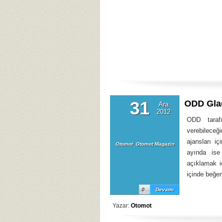
31
ODD Glad
Ara
2012
ODD tarafı
verebileceği
ajansları i
Otomot
,
Otomot Magazin
ayında ise
açıklamak i
içinde beğe
0
Devamı
Yazar:
Otomot