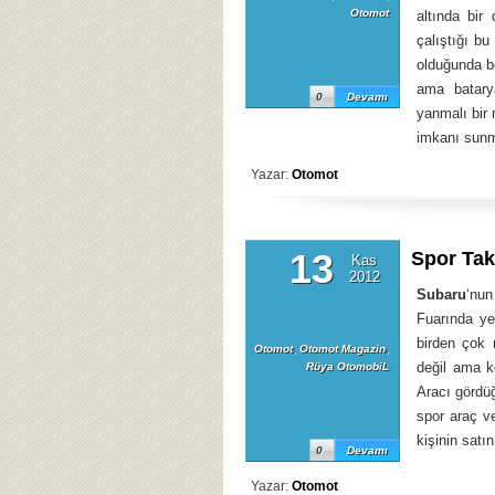
Otomot
altında bir
çalıştığı bu
olduğunda be
ama batary
0
Devamı
yanmalı bir
imkanı sun
Yazar:
Otomot
13
Spor Tak
Kas
2012
Subaru
‘nun
Fuarında yen
birden çok 
Otomot
,
Otomot Magazin
,
değil ama ko
Rüya OtomobiL
Aracı gördüğ
spor araç v
kişinin satı
0
Devamı
Yazar:
Otomot