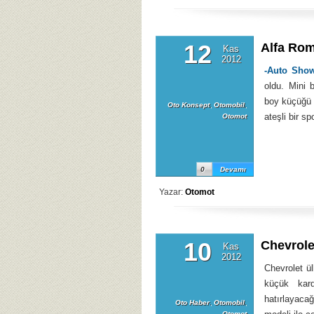
12
Alfa Ro
Kas
2012
-Auto Show
oldu. Mini 
boy küçüğü 
Oto Konsept
,
Otomobil
,
ateşli bir s
Otomot
0
Devamı
Yazar:
Otomot
10
Chevrole
Kas
2012
Chevrolet ü
küçük kard
hatırlayaca
Oto Haber
,
Otomobil
,
Otomot