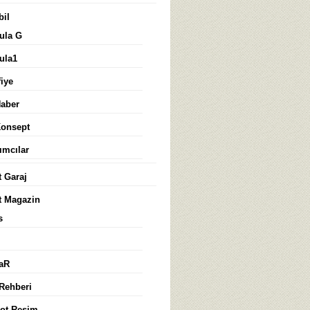
il
ula G
ula1
iye
Haber
Konsept
ımcılar
 Garaj
 Magazin
s
laR
Rehberi
ot Resim