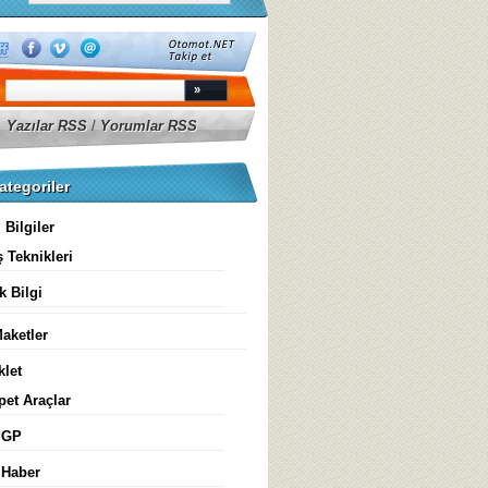
Yazılar RSS
/
Yorumlar RSS
ategoriler
 Bilgiler
 Teknikleri
k Bilgi
aketler
klet
et Araçlar
 GP
 Haber