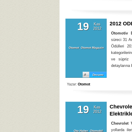
19
2012 ODD
Kas
2012
Otomotiv D
süreci 31 A
Ödülleri 20
Otomot
,
Otomot Magazin
kategorileri
ve süpriz h
detaylarına 
0
Devamı
Yazar:
Otomot
19
Chevrole
Kas
2012
Elektrikl
Chevrolet 
yollarda ile
Oto Haber
,
Otomobil
,