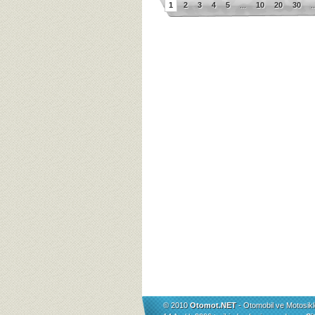
1
2
3
4
5
...
10
20
30
..
© 2010
Otomot.NET
- Otomobil ve Motosikl