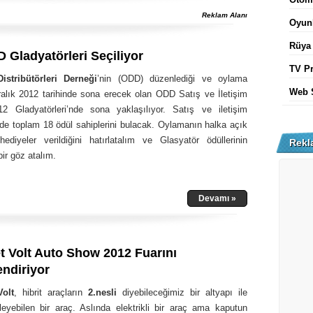
Reklam Alanı
Oyun
Rüya
 Gladyatörleri Seçiliyor
TV P
istribütörleri Derneği
’nin (ODD) düzenlediği ve oylama
Web 
ralık 2012 tarihinde sona erecek olan ODD Satış ve İletişim
12 Gladyatörleri’nde sona yaklaşılıyor. Satış ve iletişim
nde toplam 18 ödül sahiplerini bulacak. Oylamanın halka açık
ediyeler verildiğini hatırlatalım ve Glasyatör ödüllerinin
Rekl
bir göz atalım.
Devamı »
t Volt Auto Show 2012 Fuarını
endiriyor
Volt
, hibrit araçların
2.nesli
diyebileceğimiz bir altyapı ile
rleyebilen bir araç. Aslında elektrikli bir araç ama kaputun