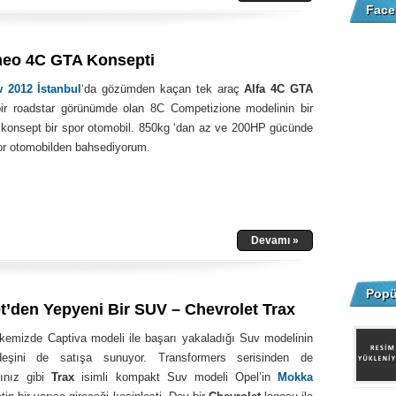
Face
meo 4C GTA Konsepti
 2012 İstanbul
‘da gözümden kaçan tek araç
Alfa 4C GTA
bir roadstar görünümde olan 8C Competizione modelinin bir
konsept bir spor otomobil. 850kg ‘dan az ve 200HP gücünde
por otomobilden bahsediyorum.
Devamı »
Popü
t’den Yepyeni Bir SUV – Chevrolet Trax
lkemizde Captiva modeli ile başarı yakaladığı Suv modelinin
eşini de satışa sunuyor. Transformers serisinden de
ğınız gibi
Trax
isimli kompakt Suv modeli Opel’in
Mokka