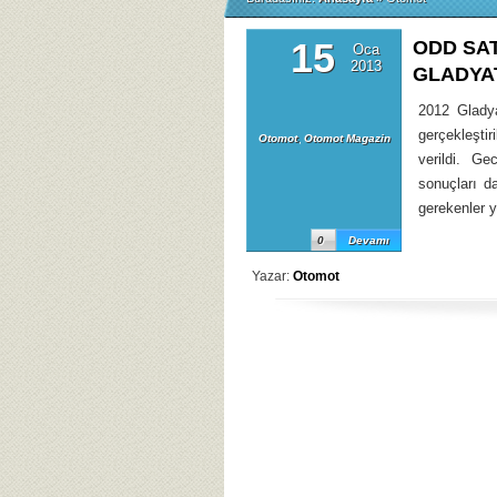
15
ODD SAT
Oca
2013
GLADYA
2012 Gladya
gerçekleştir
Otomot
,
Otomot Magazin
verildi. G
sonuçları d
gerekenler 
0
Devamı
Yazar:
Otomot