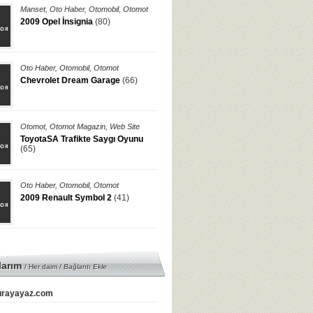
Manset
,
Oto Haber
,
Otomobil
,
Otomot
2009 Opel İnsignia
(80)
Oto Haber
,
Otomobil
,
Otomot
Chevrolet Dream Garage
(66)
Otomot
,
Otomot Magazin
,
Web Site
ToyotaSA Trafikte Saygı Oyunu
(65)
Oto Haber
,
Otomobil
,
Otomot
2009 Renault Symbol 2
(41)
larım
/ Her daim /
Bağlantı Ekle
rayayaz.com