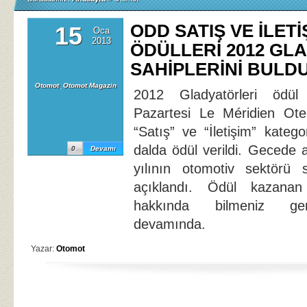
ODD SATIŞ VE İLETİ
15
Oca
2013
ÖDÜLLERİ 2012 GL
SAHİPLERİNİ BULD
Otomot
,
Otomot Magazin
2012 Gladyatörleri ödü
Pazartesi Le Méridien Otel’
“Satış” ve “İletişim” kateg
dalda ödül verildi. Gecede
0
Devamı
yılının otomotiv sektörü 
açıklandı. Ödül kazanan
hakkında bilmeniz ger
devamında.
Yazar:
Otomot