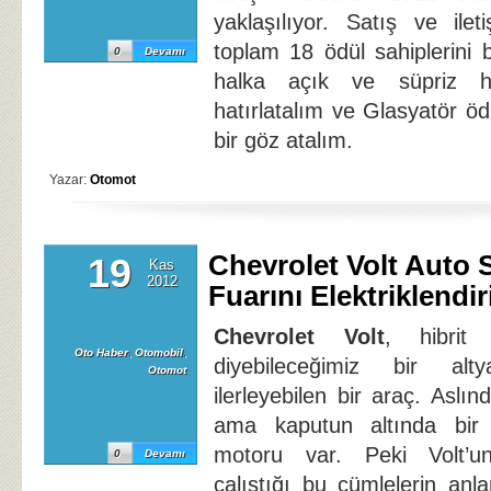
yaklaşılıyor. Satış ve ilet
toplam 18 ödül sahiplerini
0
Devamı
halka açık ve süpriz hedi
hatırlatalım ve Glasyatör ödü
bir göz atalım.
Yazar:
Otomot
Chevrolet Volt Auto
19
Kas
2012
Fuarını Elektriklendir
Chevrolet Volt
, hibrit 
Oto Haber
,
Otomobil
,
diyebileceğimiz bir alt
Otomot
ilerleyebilen bir araç. Aslınd
ama kaputun altında bir
motoru var. Peki Volt’u
0
Devamı
çalıştığı bu cümlelerin anla