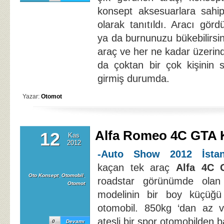
konsept aksesuarlara sahip
olarak tanıtıldı. Aracı görd
ya da burnunuzu bükebilirsi
araç ve her ne kadar üzerind
da çoktan bir çok kişinin s
girmiş durumda.
Yazar:
Otomot
Alfa Romeo 4C GTA 
12
Kas
2012
-Auto Show 2012 İstan
kaçan tek araç
Alfa 4C 
Oto Konsept
,
Otomobil
,
roadstar görünümde olan
Otomot
modelinin bir boy küçüğü
otomobil. 850kg ‘dan az
ateşli bir spor otomobilden 
0
Devamı