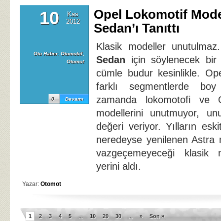
Opel Lokomotif Mode
10
Kas
2012
Sedan’ı Tanıttı
Klasik modeller unutulma
Oto Haber
,
Otomobil
,
Sedan
için söylenecek bir
Otomot
cümle budur kesinlikle. Ope
farklı segmentlerde boy
zamanda lokomotofi ve 
0
Devamı
modellerini unutmuyor, unu
değeri veriyor. Yılların esk
neredeyse yenilenen Astra m
vazgeçemeyeceği klasik m
yerini aldı.
Yazar:
Otomot
1
2
3
4
5
...
10
20
30
...
»
Son »