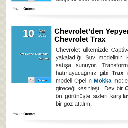
Yazar:
Otomot
Chevrolet’den Yepye
10
Kas
2012
Chevrolet Trax
Chevrolet ülkemizde Captiv
Oto Haber
,
Otomobil
,
yakaladığı Suv modelinin 
Otomot
satışa sunuyor. Transform
hatırlayacağınız gibi
Trax
i
modeli Opel’in
Mokka
modeli
0
Devamı
gireceği kesinleşti. Dev bir
C
ön görünüşte sizleri karşı
bir göz atalım.
Yazar:
Otomot