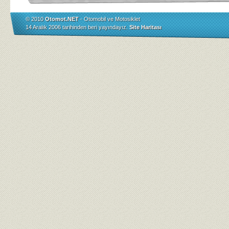
© 2010
Otomot.NET
- Otomobil ve Motosiklet
14 Aralık 2006 tarihinden beri yayındayız.
Site Haritası