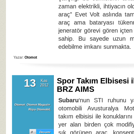
zaman elektrikli, ihtiyacın o
araç” Evet Volt aslında tama
araç ama bataryası tüken
jeneratör görevi gören içte
sahip. Bu sayede uzun men
edebilme imkanı sunmakta.
Yazar:
Otomot
Spor Takım Elbisesi 
13
Kas
2012
BRZ AIMS
Subaru
‘nun STI ruhunu 
Otomot
,
Otomot Magazin
,
otomobili Avusturalya Mo
Rüya OtomobiL
takım elbisisi ile konukların
yer alan birden çok modifi
şık görünen araç, konsep
0
Devamı