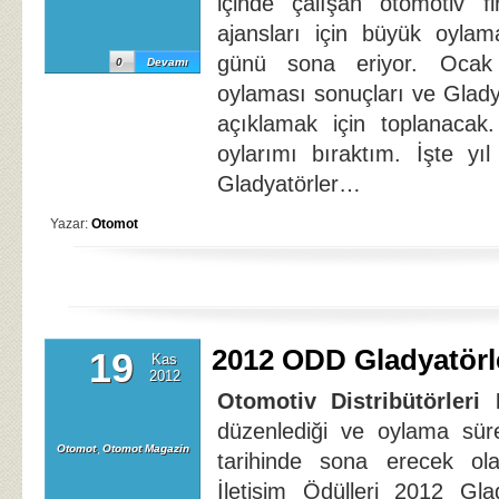
içinde çalışan otomotiv f
ajansları için büyük oyla
günü sona eriyor. Ocak
0
Devamı
oylaması sonuçları ve Gladya
açıklamak için toplanaca
oylarımı bıraktım. İşte yı
Gladyatörler…
Yazar:
Otomot
2012 ODD Gladyatörle
19
Kas
2012
Otomotiv Distribütörleri 
düzenlediği ve oylama sür
Otomot
,
Otomot Magazin
tarihinde sona erecek o
İletişim Ödülleri 2012 Gla