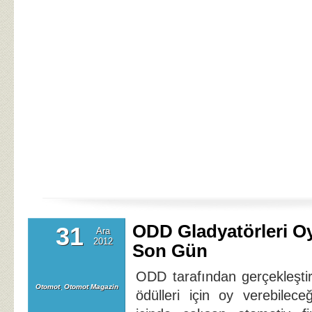
ODD Gladyatörleri Oy
31
Ara
2012
Son Gün
ODD tarafından gerçekleştir
Otomot
,
Otomot Magazin
ödülleri için oy verebilec