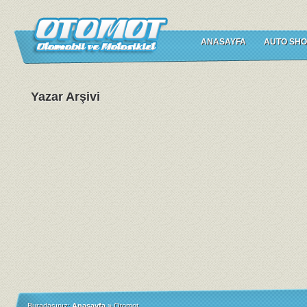
ANASAYFA
AUTO SHO
Yazar Arşivi
Buradasınız:
Anasayfa
»
Otomot