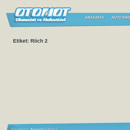
ANASAYFA
AUTO SHO
Etiket: Riich 2
Buradasınız:
Anasayfa
»
Riich 2