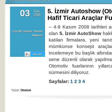
5. İzmir Autoshow (O
03
Kas
2008
Hafif Ticari Araçlar Fu
– 4-9 Kasım 2008 tarihleri 
FuarlaR
,
Otomot
,
Otomot
olan
5. İzmir AutoShow
hakkı
Magazin
katılan firmalara, yeni tanı
mümkünse konsept araçlar
incelemeye bu başlık altından
5
Devamı
sene düzenli olarak yapılm
Otomotiv fuarlarının yıllar
sürmesini diliyoruz.
Sayfalar:
1
2
3
4
Yazar:
Otomot