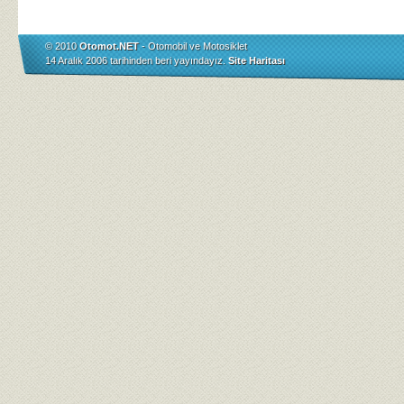
© 2010
Otomot.NET
- Otomobil ve Motosiklet
14 Aralık 2006 tarihinden beri yayındayız.
Site Haritası