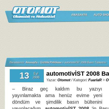
ANASAYFA
AUTO SHO
Buradasınız:
Anasayfa
»
Gizlilik Politikası
»
automotivİST 2008 Basın Toplantısı
automotivİST 2008 Bas
13
Eyl
2008
Yazar:
Otomot
/ Kategori:
FuarlaR
>
O
– Biraz geç kaldım bu yazıyı
yayınlamakta ama henüz evime yeni
döndüm ve şimdilik basın bültenini
yayınlacağım.
automotivİST 2008
‘in Bası