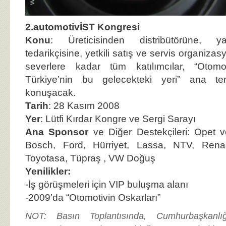
2.automotivİST Kongresi
Konu
: Üreticisinden distribütörüne, y
tedarikçisine, yetkili satış ve servis organiza
severlere kadar tüm katılımcılar, “Otom
Türkiye’nin bu gelecekteki yeri” ana te
konuşacak.
Tarih
: 28 Kasım 2008
Yer
: Lütfi Kırdar Kongre ve Sergi Sarayı
Ana Sponsor
ve Diğer Destekçileri: Opet v
Bosch, Ford, Hürriyet, Lassa, NTV, Rena
Toyotasa, Tüpraş , VW Doğuş
Yenilikler:
-İş görüşmeleri için VIP buluşma alanı
-2009’da “Otomotivin Oskarları”
NOT: Basın Toplantısında, Cumhurbaşkanlığ