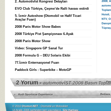
2. Automotivİst Kongresi Detayları
2008
,
A
automo
EVO Club Türkiye, Çeşme’de Ralli havası estirdi
Toplant
Hoteli
,
5. İzmir Autoshow (Otomobil ve Hafif Ticari
NTV
,
O
Araçlar Fuarı)
Danışm
2008 Paris Motor Show Babes
Tüpraş
2008 Türkiye Pist Şampiyonası 6.Ayak
2008 Paris Motor Show
Video: Singapore GP Sanal Tur
2008 Formula G – DEU Solaris Ekibi
77.İzmir Enternasyonel Fuarı
Paddock Girls : Superbike – MotoGP
2 Yorum -
automotivİST 2008 Basın Toplan
Yor
Bedava 
«
Audi Sportscar Experience
© 2010
Otomot.NET
- Otomobil ve Motosiklet
14 Aralık 2006 tarihinden beri yayındayız.
Site Haritası