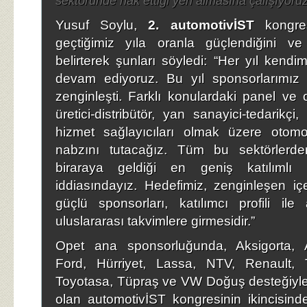
sektöründe hak ettiği yeri almasına çalışıyoruz
Yusuf Soylu,
2. automotivİST
kongresi
geçtiğimiz yıla oranla güçlendiğini ve 
belirterek şunları söyledi: “Her yıl kendim
devam ediyoruz. Bu yıl sponsorlarımız ar
zenginleşti. Farklı konulardaki panel ve o
üretici-distribütör, yan sanayici-tedarikçi,
hizmet sağlayıcıları olmak üzere otomo
nabzını tutacağız. Tüm bu sektörlerden 
biraraya geldiği en geniş katılımlı 
iddiasındayız. Hedefimiz, zenginleşen içer
güçlü sponsorları, katılımcı profili ile 
uluslararası takvimlere girmesidir.”
Opet ana sponsorluğunda, Aksigorta, 
Ford, Hürriyet, Lassa, NTV, Renault,
Toyotasa, Tüpraş ve VW Doğuş desteğiyl
olan automotivİST kongresinin ikincisind