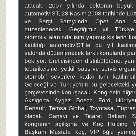
atacak. 2007 yılında sektörün büyük i
automotivİST, 28 Kasım 2008 tarihinde Lütf
ve Sergi Sarayı’nda Opet Ana sp
düzenlenecek. Geçtiğimiz yıl Türki
otomotiv alanında isim yapmış kişilerin k
katıldığı automotivİST’te bu yıl katılımc
salonda düzenlenecek farklı konularda pan
bekliyor. Üreticisinden distribütörüne, ya
tedarikçisine, yetkili satış ve servis orga
otomobil severlere kadar tüm katılımcıl
Geleceği ve Türkiye’nin bu gelecekteki y
çerçevesinde konuşacak. Kongrenin diğer d
Aksigorta, Aygaz, Bosch, Ford, Hürriye
Renault, Temsa Global, Toyotasa, Tüpr
olacak. Sanayi ve Ticaret Bakanı Z
kongrenin açılışına ve Koç Holding Y
Başkanı Mustafa Koç, VIP öğle yemeğ