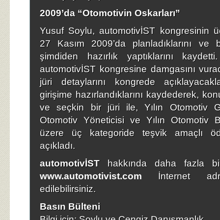
2009’da “Otomotivin Oskarları”
Yusuf Soylu, automotivİST kongresinin 
27 Kasım 2009’da planladıklarını ve 
şimdiden hazırlık yaptıklarını kaydett
automotivİST kongresine damgasını vuraca
jüri detaylarını kongrede açıklayacakl
girişime hazırlandıklarını kaydederek, kon
ve seçkin bir jüri ile, Yılın Otomotiv Gir
Otomotiv Yöneticisi ve Yılın Otomotiv B
üzere üç kategoride teşvik amaçlı ödü
açıkladı.
automotivİST
hakkında daha fazla bil
www.automotivist.com
İnternet adre
edilebilirsiniz.
Basın Bülteni
Bilgi için: Soylu ve Cengiz Danışmanlık