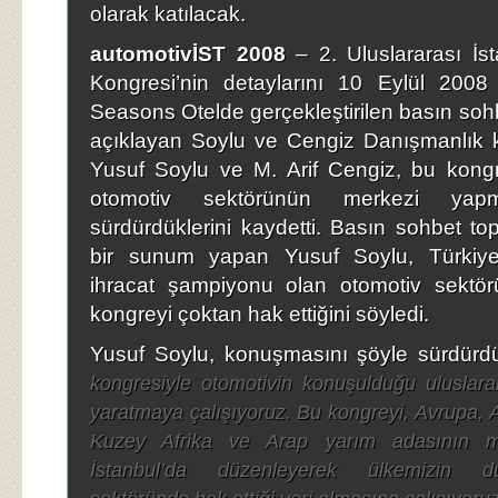
olarak katılacak.
automotivİST 2008
– 2. Uluslararası İs
Kongresi’nin detaylarını 10 Eylül 2008 
Seasons Otelde gerçekleştirilen basın sohbe
açıklayan Soylu ve Cengiz Danışmanlık k
Yusuf Soylu ve M. Arif Cengiz, bu kongr
otomotiv sektörünün merkezi yapm
sürdürdüklerini kaydetti. Basın sohbet top
bir sunum yapan Yusuf Soylu, Türkiye’n
ihracat şampiyonu olan otomotiv sektör
kongreyi çoktan hak ettiğini söyledi.
Yusuf Soylu, konuşmasını şöyle sürdürdü
kongresiyle otomotivin konuşulduğu uluslarar
yaratmaya çalışıyoruz. Bu kongreyi, Avrupa, 
Kuzey Afrika ve Arap yarım adasının m
İstanbul’da düzenleyerek ülkemizin d