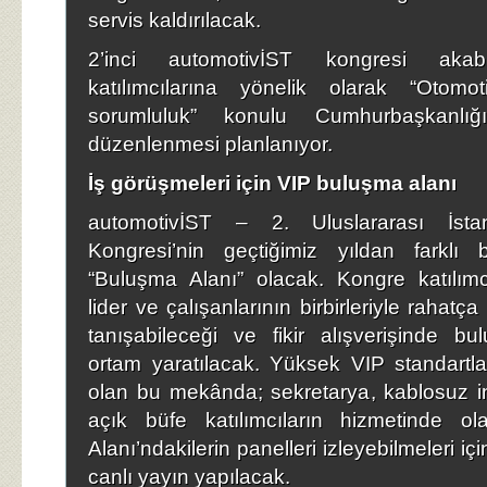
servis kaldırılacak.
2’inci automotivİST kongresi akab
katılımcılarına yönelik olarak “Otom
sorumluluk” konulu Cumhurbaşkanlığ
düzenlenmesi planlanıyor.
İş görüşmeleri için VIP buluşma alanı
automotivİST – 2. Uluslararası İsta
Kongresi’nin geçtiğimiz yıldan farklı b
“Buluşma Alanı” olacak. Kongre katılımcı
lider ve çalışanlarının birbirleriyle rahatç
tanışabileceği ve fikir alışverişinde bul
ortam yaratılacak. Yüksek VIP standartla
olan bu mekânda; sekretarya, kablosuz int
açık büfe katılımcıların hizmetinde o
Alanı’ndakilerin panelleri izleyebilmeleri i
canlı yayın yapılacak.