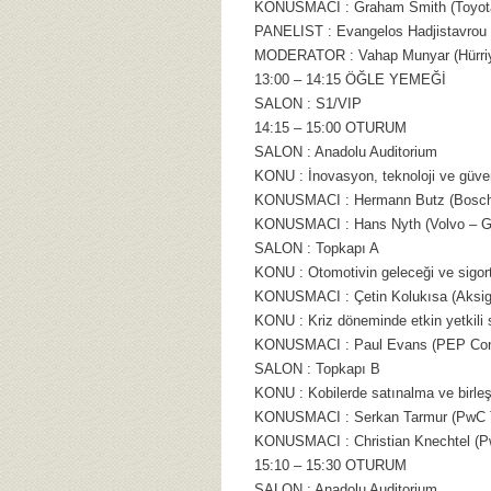
KONUSMACI : Graham Smith (Toyota 
PANELIST : Evangelos Hadjistavrou
MODERATOR : Vahap Munyar (Hürriy
13:00 – 14:15 ÖĞLE YEMEĞİ
SALON : S1/VIP
14:15 – 15:00 OTURUM
SALON : Anadolu Auditorium
KONU : İnovasyon, teknoloji ve güve
KONUSMACI : Hermann Butz (Bosch
KONUSMACI : Hans Nyth (Volvo – Güv
SALON : Topkapı A
KONU : Otomotivin geleceği ve sigort
KONUSMACI : Çetin Kolukısa (Aksigo
KONU : Kriz döneminde etkin yetkili s
KONUSMACI : Paul Evans (PEP Cons
SALON : Topkapı B
KONU : Kobilerde satınalma ve birl
KONUSMACI : Serkan Tarmur (PwC Tü
KONUSMACI : Christian Knechtel (Pw
15:10 – 15:30 OTURUM
SALON : Anadolu Auditorium