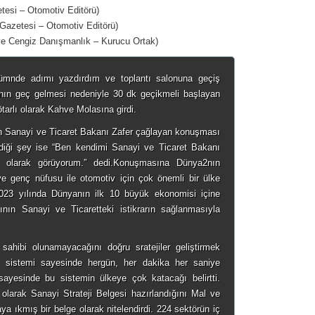
esi – Otomotiv Editörü)
Gazetesi – Otomotiv Editörü)
 Cengiz Danışmanlık – Kurucu Ortak)
ölümnde adımı yazdırdım ve toplantı salonuna geçiş
nın geç gelmesi nedeniyle 30 dk geçikmeli başlayan
ötarlı olarak Kahve Molasına girdi.
an Sanayi ve Ticaret Bakanı Zafer çağlayan konuşması
tirdiği şey ise “Ben kendimi Sanayi ve Ticaret Bakanı
ı olarak görüyorum.” dedi.Konuşmasına Dünya2nın
e genç nüfusu ile otomotiv için çok önemli bir ülke
023 yılında Dünyanın ilk 10 büyük ekonomisi içine
ının Sanayi ve Ticaretteki istikrarın sağlanmasıyla
 sahibi olunamayacağını doğru sratejiler geliştirmek
gi sistemi sayesinde hergün, her dakika her saniye
sayesinde bu sistemin ülkeye çok katacağı belirtti.
k olarak Sanayi Strateji Belgesi hazırlandığını Mal ve
a ıkmış bir belge olarak nitelendirdi. 224 sektörün iç