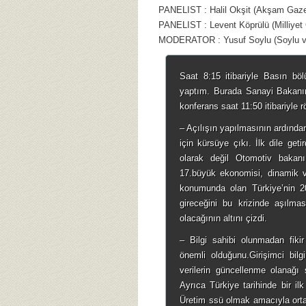
PANELIST : Halil Okşit (Akşam Gazet
PANELIST : Levent Köprülü (Milliyet 
MODERATOR : Yusuf Soylu (Soylu ve
Saat 8:15 itibariyle Basın b
yaptım. Burada Sanayi Bakanı
konferans saat 11:50 itibariyle r
– Açılışın yapılmasının ardınd
için kürsüye çıkı. İlk dile ge
olarak değil Otomotiv bakan
17.büyük ekonomisi, dinamik v
konumunda olan Türkiye’nin 2
gireceğini bu krizinde aşılmas
olacağının altını çizdi.
– Bilgi sahibi olunmadan fikir
önemli olduğunu.Girişimci bil
verilerin güncellenme olanağı 
Ayrıca Türkiye tarihinde bir il
Üretim ssü olmak amacıyla ortay