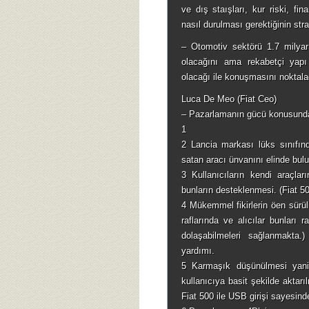
ve dış staışları, kur riski, fin
nasıl durulması gerektiğinin stra
– Otomotiv sektörü 1.7 milyar
olacağını ama rekabetçi yapı 
olacağı ile konuşmasını noktala
Luca De Meo (Fiat Ceo)
– Pazarlamanın gücü konusunda 
1
2 Lancia markası lüks sınıfın
satan aracı ünvanını elinde bul
3 Kullanıcıların kendi araçlar
bunların desteklenmesi. (Fiat 5
4 Mükemmel fikirlerin öen sürül
raflarında ve alıcılar bunları 
dolaşabilmeleri sağlanmakta.
yardımı.
5 Karmaşık düşünülmesi yani
kullanıcıya basit şekilde aktar
Fiat 500 ile USB girişi sayesind