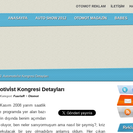
OTOMOT REKLAM
İLETIŞIM
H
ANASAYFA
AUTO SHOW 2012
OTOMOT MAGAZIN
BABES
2. Automotivİst Kongresi Detayları
otivİst Kongresi Detayları
 Kategori:
FuarlaR
>
Otomot
 Kasım 2008 yarım saatlik
yle programda yer alan bazı
rin dışında benim açımdan
oluyor, ben neler sanıyormuşum ama nasıl bir şeymiş?, kriz
Rekl
orkulacak bir şey olmadığını anlamış oldum. Her çıkan