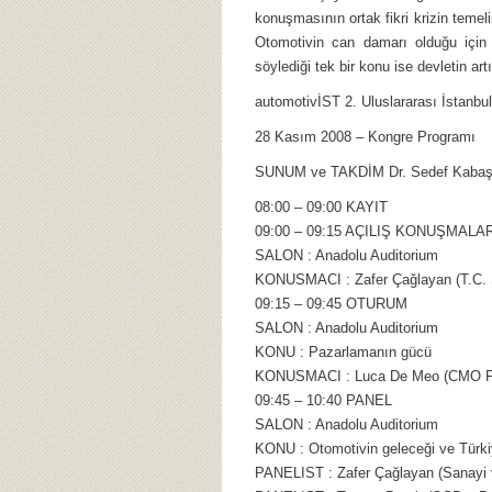
konuşmasının ortak fikri krizin temel
Otomotivin can damarı olduğu için
söylediği tek bir konu ise devletin ar
automotivİST 2. Uluslararası İstanbu
28 Kasım 2008 – Kongre Programı
SUNUM ve TAKDİM Dr. Sedef Kaba
08:00 – 09:00 KAYIT
09:00 – 09:15 AÇILIŞ KONUŞMALA
SALON : Anadolu Auditorium
KONUSMACI : Zafer Çağlayan (T.C. S
09:15 – 09:45 OTURUM
SALON : Anadolu Auditorium
KONU : Pazarlamanın gücü
KONUSMACI : Luca De Meo (CMO Fi
09:45 – 10:40 PANEL
SALON : Anadolu Auditorium
KONU : Otomotivin geleceği ve Türkiy
PANELIST : Zafer Çağlayan (Sanayi 