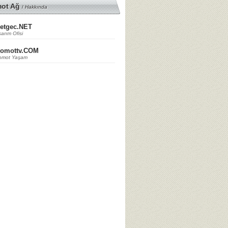
mot Ağ
/
Hakkında
etgec.NET
arım Ofisi
tomottv.COM
omot Yaşam