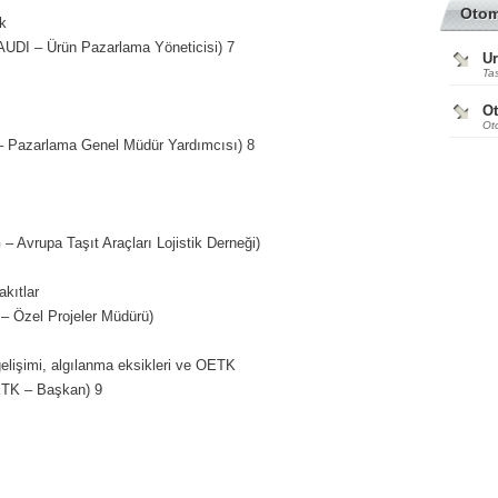
Oto
ık
UDI – Ürün Pazarlama Yöneticisi) 7
Ur
Tas
O
Ot
Pazarlama Genel Müdür Yardımcısı) 8
Avrupa Taşıt Araçları Lojistik Derneği)
akıtlar
 Özel Projeler Müdürü)
elişimi, algılanma eksikleri ve OETK
TK – Başkan) 9