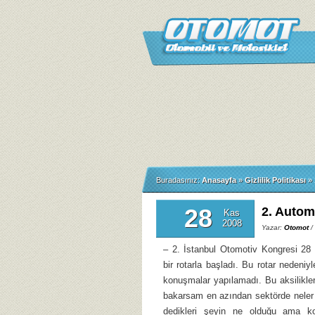
Buradasınız:
Anasayfa
»
Gizlilik Politikası
»
28
2. Autom
Kas
2008
Yazar:
Otomot
/
– 2. İstanbul Otomotiv Kongresi 28
bir rotarla başladı. Bu rotar nedeni
konuşmalar yapılamadı. Bu aksilikle
bakarsam en azından sektörde neler 
dedikleri şeyin ne olduğu ama k