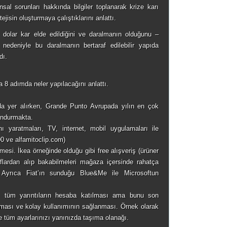
ansal sorunları hakkında bilgiler toplanarak krize karı
tejisin oluşturmaya çalıştıklarını anlattı.
 dolar kar elde edildiğini ve daralmanın olduğunu –
nedeniyle bu daralmanın bertaraf edilebilir yapıda
dı.
8 adımda neler yapılacağını anlattı.
da yer alırken, Grande Punto Avrupada yılın en çok
undurmakta.
ını yaratmaları, TV, internet, mobil uygulamaları ile
00 ve alfamitoclip.com)
mesi. İkea örneğinde olduğu gibi free alışveriş (ürüner
raflardan alıp bakabilmeleri mağaza içersinde rahatça
) Ayrıca Fiat’ın sunduğu Blue&Me ile Microsoftun
 tüm yarıntıların hesaba katılması ama bunu son
ılması ve kolay kullanımının sağlanması. Örnek olarak
e tüm ayarlarınızı yanınızda taşıma olanağı.