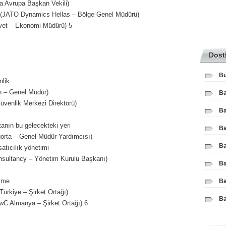
Avrupa Başkan Vekili)
 (JATO Dynamics Hellas – Bölge Genel Müdürü)
et – Ekonomi Müdürü) 5
Dost
Bu
nlik
 – Genel Müdür)
Ba
enlik Merkezi Direktörü)
Ba
anın bu gelecekteki yeri
Ba
rta – Genel Müdür Yardımcısı)
Ba
atıcılık yönetimi
ultancy – Yönetim Kurulu Başkanı)
Ba
eşme
Ba
rkiye – Şirket Ortağı)
Ba
C Almanya – Şirket Ortağı) 6