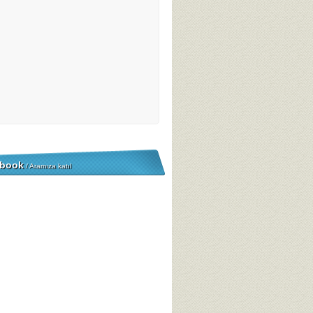
book
/ Aramıza katıl