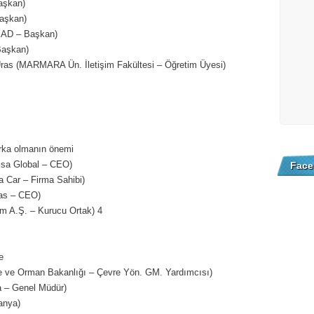
aşkan)
aşkan)
SAD – Başkan)
Başkan)
as (MARMARA Ün. İletişim Fakültesi – Öğretim Üyesi)
rka olmanın önemi
sa Global – CEO)
Face
a Car – Firma Sahibi)
as – CEO)
A.Ş. – Kurucu Ortak) 4
e
 ve Orman Bakanlığı – Çevre Yön. GM. Yardımcısı)
 – Genel Müdür)
anya)