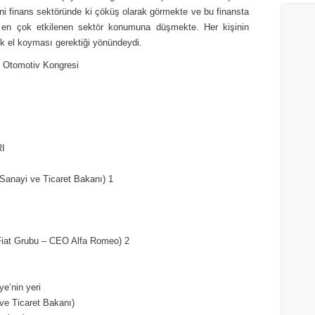
ini finans sektöründe ki çöküş olarak görmekte ve bu finansta
 en çok etkilenen sektör konumuna düşmekte. Her kişinin
tık el koyması gerektiği yönündeydi.
l Otomotiv Kongresi
ş
RI
anayi ve Ticaret Bakanı) 1
at Grubu – CEO Alfa Romeo) 2
e’nin yeri
ve Ticaret Bakanı)