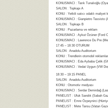
KONUSMACI : Tarık Tunalıoğlu (Oya
SALON : Topkapı A
KONU : Yetkili satıcı odaklı maliyet 
KONUSMACI : Gianpietro Tassisto (A
SALON : Topkapı B
KONU : Pazarlama ve reklam
KONUSMACI : Aykut Özüner (Ford Ot
KONUSMACI : Lawrence Du Pre (Med
17:45 – 18:30 OTURUM
SALON : Anadolu Auditorium
KONU : Trendlerin otomobil reklamlar
KONUSMACI : Eda Aybaba Çelik (GfK
KONUSMACI : Vedat Uygun (VW Doğ
18:30 – 19:15 PANEL
SALON : Anadolu Auditorium
KONU : Otomotiv medyası
KONUSMACI : Serdar Demirdağ (Lass
PANELIST : Ufuk Sandık (Sabah Gaze
PANELIST : Emre Özpeynirci (Hürriye
PANELIST : Mete Tansu (Vatan Gazet