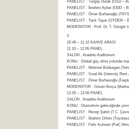
PANELIST : Turgay Durak (OSD – B
PANELIST : İbrahim Aybar (ODD – B
PANELIST : Ömer Burhanoğlu (TAY
PANELIST : Tarık Taşar (OYDER – 
MODERATOR : Prof. Dr. T. Güngör Ur
3
10:40 – 11:10 KAHVE ARASI
11:10 – 12:05 PANEL
SALON : Anadolu Auditorium
KONU : Global güç olma yolunda ma
PANELIST : Mehmet Buldurgan (Tem
PANELIST : Vural Ak (Intercity Rent 
PANELIST : Ömer Burhanoğlu (Farpl
MODERATOR : Güven Borça (Markam 
12:05 – 13:00 PANEL
SALON : Anadolu Auditorium
KONU : Otomotivin geleceğinde çevr
PANELIST : Recep Şahin (T.C. Çevre
PANELIST : İbrahim Orhon (Toyotasa
PANELIST : Felix Kuhnert (PwC Alm