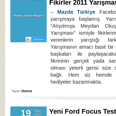
Fikirler 2011 Yarışma
–
Mazda Türkiye
Faceboo
Otomot
,
Otomot Magazin
yarışmaya başlamış. Yar
“Alışılmışa Meydan Okuy
Yarışması” ismiyle fikirler
verenlerin yarıştığı fa
0
Devamı
Yarışmanın amacı basit bir fi
başkaları ile paylaşacak
fikrininin gerçek yada san
olması yeterli gerisi size 
bağlı. Hem siz hemde s
hediyeler kazanmakta.
Yazar:
Otomot
Yeni Ford Focus Tes
19
Haz
2011