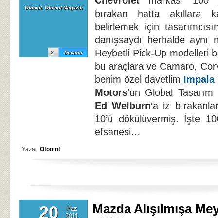
Chevrolet
markası 100 yı
Otomot
,
Otomot Magazin
bırakan hatta akıllara ka
belirlemek için tasarımcıs
danışsaydı herhalde aynı m
Heybetli Pick-Up modelleri
2
Devamı
bu araçlara ve Camaro, Corve
benim özel davetlim
Impala
Motors
’un Global Tasarım
Ed Welburn
‘a iz bırakanlar
10’ü dökülüvermiş. İşte 10
efsanesi…
Yazar:
Otomot
Mazda Alışılmışa M
20
Haz
2011