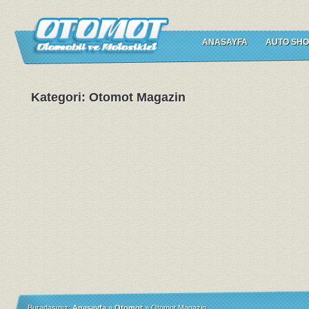
ANASAYFA
AUTO SHO
Kategori: Otomot Magazin
Buradasınız:
Anasayfa
»
Otomot
»
Otomot Magazin