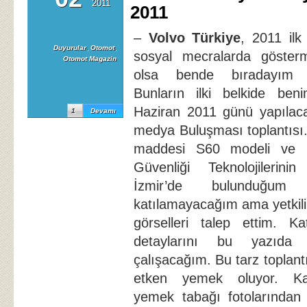
2011
2011
–
Volvo Türkiye
, 2011 ilk
Duyurular
,
Otomot
,
sosyal mecralarda göste
Otomot Magazin
olsa bende bıradayım 
Bunların ilki belkide ben
Haziran 2011 günü yapılac
1
Devamı
medya Buluşması toplantısı.
maddesi S60 modeli ve C
Güvenliği Teknolojilerini
İzmir’de bulunduğum 
katılamayacağım ama yetkili
görselleri talep ettim. Ka
detaylarını bu yazıda 
çalışacağım. Bu tarz toplant
etken yemek oluyor. Kat
yemek tabağı fotolarından