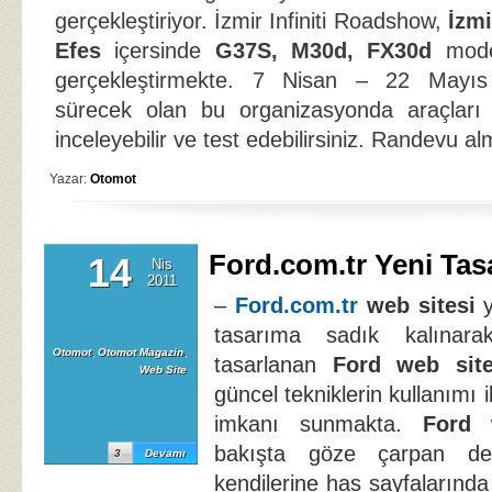
gerçekleştiriyor. İzmir Infiniti Roadshow,
İzm
Efes
içersinde
G37S, M30d, FX30d
model
gerçekleştirmekte. 7 Nisan – 22 Mayıs t
sürecek olan bu organizasyonda araçları y
inceleyebilir ve test edebilirsiniz. Randevu 
Yazar:
Otomot
Ford.com.tr Yeni Tas
14
Nis
2011
–
Ford.com.tr
web sitesi
y
tasarıma sadık kalınara
Otomot
,
Otomot Magazin
,
tasarlanan
Ford web site
Web Site
güncel tekniklerin kullanımı i
imkanı sunmakta.
Ford 
bakışta göze çarpan deta
3
Devamı
kendilerine has sayfalarınd