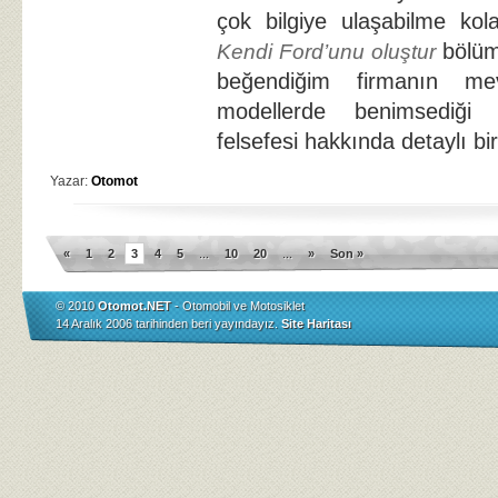
çok bilgiye ulaşabilme kolayl
bölü
Kendi Ford’unu oluştur
beğendiğim firmanın me
modellerde benimsediğ
felsefesi hakkında detaylı bi
Yazar:
Otomot
«
1
2
3
4
5
...
10
20
...
»
Son »
© 2010
Otomot.NET
- Otomobil ve Motosiklet
14 Aralık 2006 tarihinden beri yayındayız.
Site Haritası