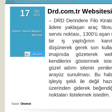
Drd.com.tr Websitesi
17
Ağu
2011
– DRD Derindere Filo Kiral
âdete yaklaşan araç filos
Otomot
,
Otomot Magazin
,
servis noktası, 1300’ü aşan m
Web Site
bir iş yaptığının kanıtı
düşünerek gerek son kulla
imajınıda gözeterek w
0
Devamı
kendilerini göstermek ist
güzel adımı sitenin yenile
arayüz sunulması. Bu hab
işleyiş şekli ile değil haz
üzerinden giderek beğendiğ
noktaları listelemek istedim.
Yazar:
Otomot