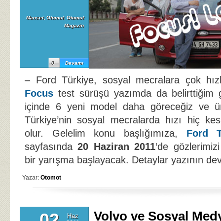
Manset
,
Otomot
,
Otomot
Magazin
0
Devamı
– Ford Türkiye, sosyal mecralara çok hızl
Focus
test sürüşü yazımda da belirttiğim 
içinde 6 yeni model daha göreceğiz ve ü
Türkiye’nin sosyal mecralarda hızı hiç ke
olur. Gelelim konu başlığımıza,
Ford T
sayfasında
20 Haziran 2011
‘de gözlerimiz
bir yarışma başlayacak. Detaylar yazının 
Yazar:
Otomot
Volvo ve Sosyal Med
02
Haz