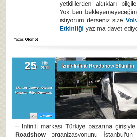
yetkililerden aldıkları bilgi
Yok ben bekleyemeyeceğim 
istiyorum derseniz size
Vol
Etkinliği
yazıma davet ediy
Yazar:
Otomot
25
Nis
İzmir Infiniti Roadshow Etkinliği
2011
Manset
,
Otomot
,
Otomot
Magazin
,
Rüya OtomobiL
0
Devamı
– Infiniti markası Türkiye pazarına girişiyl
Roadshow
organizasyonunu İstanbul’un 