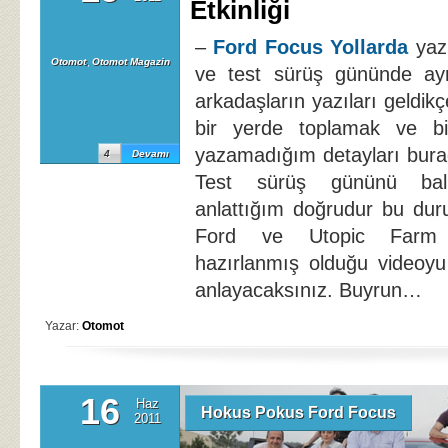
Etkinliği
–
Ford Focus Yollarda
yaz
Otomot
,
Otomot Magazin
ve test sürüş gününde ay
arkadaşların yazıları geldik
bir yerde toplamak ve b
yazamadığım detayları bura
4
Devamı
Test sürüş gününü balla
anlattığım doğrudur bu dur
Ford ve Utopic Farm e
hazırlanmış olduğu videoyu 
anlayacaksınız. Buyrun…
Yazar:
Otomot
16
Haz
Hokus Pokus Ford Focus
2011