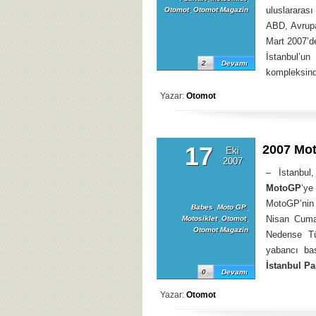
uluslararası
Otomot
,
Otomot Magazin
ABD, Avrupa
Mart 2007’de
İstanbul’u
2
Devamı
kompleksind
Yazar:
Otomot
17
2007 Mo
Eki
2007
– İstanbul
MotoGP
‘ye
MotoGP’nin 
Babes
,
Moto GP
,
Nisan Cumar
Motosiklet
,
Otomot
,
Otomot Magazin
Nedense Tü
yabancı bas
İstanbul Pa
0
Devamı
Yazar:
Otomot