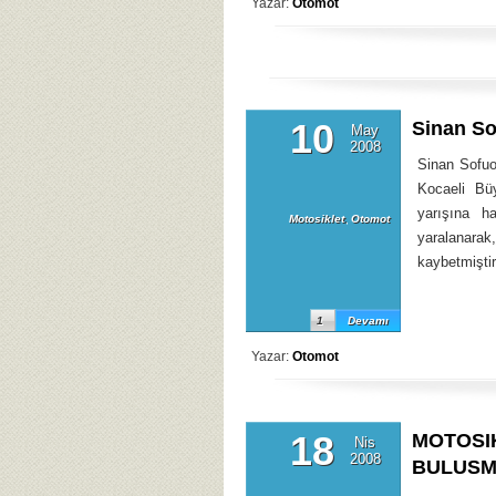
Yazar:
Otomot
10
Sinan So
May
2008
Sinan Sofuo
Kocaeli Bü
yarışına h
Motosiklet
,
Otomot
yaralanara
kaybetmiştir
1
Devamı
Yazar:
Otomot
18
MOTOSI
Nis
2008
BULUSM