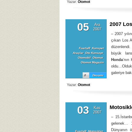
Yazar:
Otomot
05
2007 Lo
Ara
2007
– 2007 yılı
çıkan Los A
düzenlendi.
FuarlaR
,
Konspet
büyük lans
Araçlar
,
Oto Konsept
,
Otomobil
,
Otomot
,
Honda
‘nın 
Otomot Magazin
oldu…Olduk
galeriye baka
0
Devamı
Yazar:
Otomot
03
Motosikl
Kas
2007
– 15.İstanbu
gelenek… 1
Dünyanın ö
FuarlaR
,
Motosiklet
,