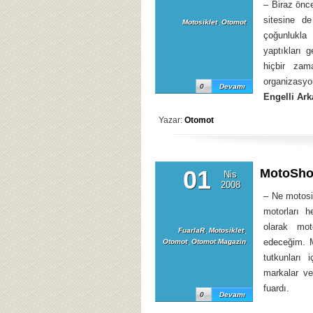
– Biraz önc
sitesine d
Motosiklet
,
Otomot
çoğunlukla
yaptıkları 
hiçbir zam
organizasyo
0
Devamı
Engelli Ark
Yazar:
Otomot
01
MotoSho
Nis
2008
– Ne motosi
motorları 
olarak mo
FuarlaR
,
Motosiklet
,
edeceğim. M
Otomot
,
Otomot Magazin
tutkunları 
markalar ve
fuardı.
0
Devamı