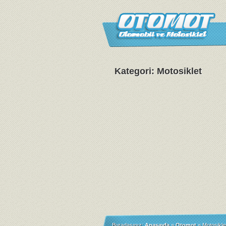
Kategori: Motosiklet
Buradasınız:
Anasayfa
»
Otomot
»
Motosikle