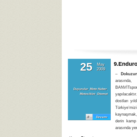
25
9.Enduro
May
2009
–
Dokuzun
arasında, 
BANVİTspons
Duyurular
,
Moto Haber
,
yapılacaktı
Motosiklet
,
Otomot
dostları yıl
Türkiye’miz
kaynaşmak, 
0
Devamı
derin kamp 
arasında yen