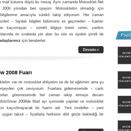
e mail kutuma düştü bu mesaj. Aynı zamanda Motosiklet.Net
e 2006 yılından beri üyeyim. Motosikletim olmadığı için
 bilgilenme amacıyla sürekli takip ediyorum. Her zaman
gezileri – faydalı bilgileri bölümünü es geçmeden – fuarları
an kaçırmayan – sürekli bilgiye önem veren, yardım
nlarında ön sıralarda yer alan bu site ve üyeleri şimdi de
Popü
adaşlarımız
için beraberler..
Devamı »
w 2008 Fuarı
kletim var ne motosiklet ehliyetim ne de bir eğitimim ama şu
herşeyden çok seviyorum. Fuarlara gidemesemde – canlı
torları göremesemde her zaman takip etmeye devam
otoShow 2008de Mart ayı içersinde yapılan ve motosiklet
için kaçırılmayacak bir fuarın adı. Yeni modeller – yeni
 uygun taksit – fiyatlarla herkesin dört gözle beklediği bir