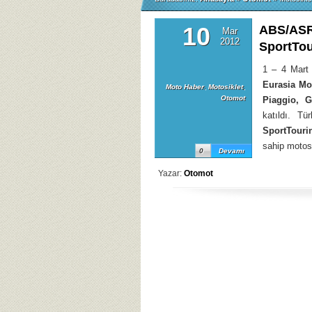
10
ABS/ASR’
Mar
2012
SportTou
1 – 4 Mart t
Eurasia Mo
Moto Haber
,
Motosiklet
,
Otomot
Piaggio, G
katıldı. Tü
SportTouri
sahip motosi
0
Devamı
Yazar:
Otomot