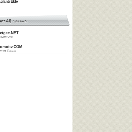
ğlantı Ekle
mot Ağ
/
Hakkında
etgec.NET
arım Ofisi
tomottv.COM
omot Yaşam