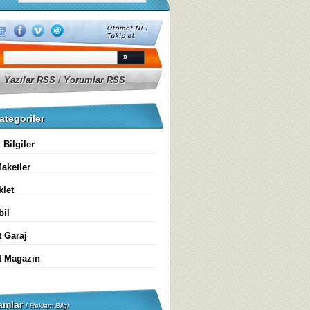
Yazılar RSS
/
Yorumlar RSS
ategoriler
 Bilgiler
aketler
klet
il
 Garaj
 Magazin
amlar
/
Reklam Bilgi