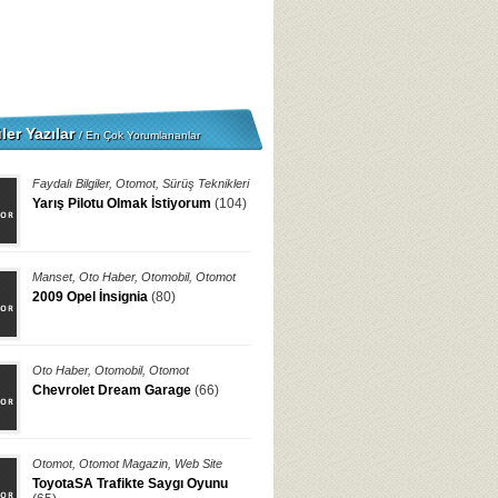
ler Yazılar
/ En Çok Yorumlananlar
Faydalı Bilgiler
,
Otomot
,
Sürüş Teknikleri
Yarış Pilotu Olmak İstiyorum
(104)
Manset
,
Oto Haber
,
Otomobil
,
Otomot
2009 Opel İnsignia
(80)
Oto Haber
,
Otomobil
,
Otomot
Chevrolet Dream Garage
(66)
Otomot
,
Otomot Magazin
,
Web Site
ToyotaSA Trafikte Saygı Oyunu