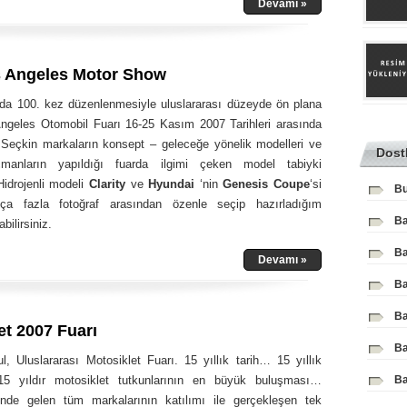
Devamı »
s Angeles Motor Show
nda 100. kez düzenlenmesiyle uluslararası düzeyde ön plana
ngeles Otomobil Fuarı 16-25 Kasım 2007 Tarihleri arasında
 Seçkin markaların konsept – geleceğe yönelik modelleri ve
Dost
manların yapıldığı fuarda ilgimi çeken model tabiyki
Hidrojenli modeli
Clarity
ve
Hyundai
‘nin
Genesis Coupe
‘si
Bu
ça fazla fotoğraf arasından özenle seçip hazırladığım
Ba
bilirsiniz.
Ba
Devamı »
Ba
Ba
et 2007 Fuarı
Ba
l, Uluslararası Motosiklet Fuarı. 15 yıllık tarih… 15 yıllık
5 yıldır motosiklet tutkunlarının en büyük buluşması…
Ba
nde gelen tüm markalarının katılımı ile gerçekleşen tek