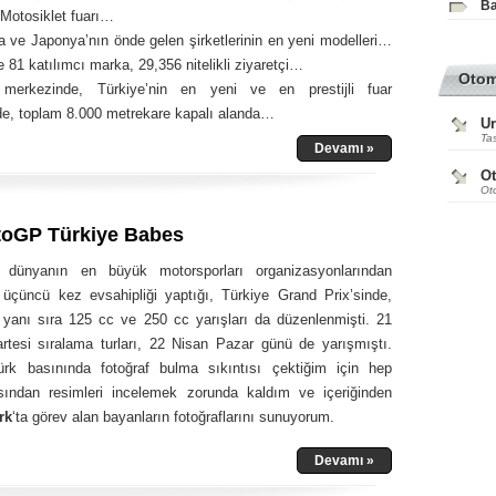
Ba
 Motosiklet fuarı…
 ve Japonya’nın önde gelen şirketlerinin en yeni modelleri…
 81 katılımcı marka, 29,356 nitelikli ziyaretçi…
Oto
n merkezinde, Türkiye’nin en yeni ve en prestijli fuar
e, toplam 8.000 metrekare kapalı alanda…
Ur
Tas
Devamı »
O
Ot
toGP Türkiye Babes
, dünyanın en büyük motorsporları organizasyonlarından
 üçüncü kez evsahipliği yaptığı, Türkiye Grand Prix’sinde,
yanı sıra 125 cc ve 250 cc yarışları da düzenlenmişti. 21
tesi sıralama turları, 22 Nisan Pazar günü de yarışmıştı.
rk basınında fotoğraf bulma sıkıntısı çektiğim için hep
ından resimleri incelemek zorunda kaldım ve içeriğinden
rk
‘ta görev alan bayanların fotoğraflarını sunuyorum.
Devamı »