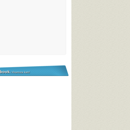
book
/ Aramıza katıl