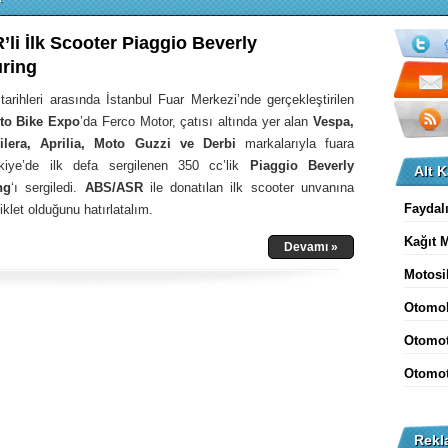
li İlk Scooter Piaggio Beverly
ring
arihleri arasında İstanbul Fuar Merkezi’nde gerçekleştirilen
to Bike Expo
’da Ferco Motor, çatısı altında yer alan
Vespa,
ilera, Aprilia, Moto Guzzi ve Derbi
markalarıyla fuara
rkiye’de ilk defa sergilenen 350 cc’lik
Piaggio Beverly
Alt K
ng
‘ı sergiledi.
ABS/ASR
ile donatılan ilk scooter unvanına
Faydalı
klet olduğunu hatırlatalım.
Kağıt M
Devamı »
Motosi
Otomob
Otomot
Otomot
Rekl