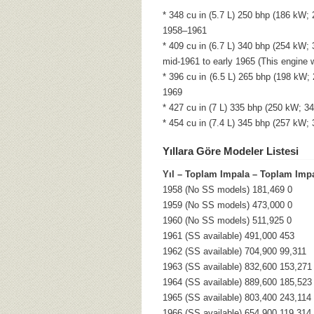
* 348 cu in (5.7 L) 250 bhp (186 kW;
1958–1961
* 409 cu in (6.7 L) 340 bhp (254 kW;
mid-1961 to early 1965 (This engine 
* 396 cu in (6.5 L) 265 bhp (198 kW;
1969
* 427 cu in (7 L) 335 bhp (250 kW; 
* 454 cu in (7.4 L) 345 bhp (257 kW
Yıllara Göre Modeler Listesi
Yıl – Toplam Impala – Toplam Imp
1958 (No SS models) 181,469 0
1959 (No SS models) 473,000 0
1960 (No SS models) 511,925 0
1961 (SS available) 491,000 453
1962 (SS available) 704,900 99,311
1963 (SS available) 832,600 153,271
1964 (SS available) 889,600 185,523
1965 (SS available) 803,400 243,114
1966 (SS available) 654,900 119,314