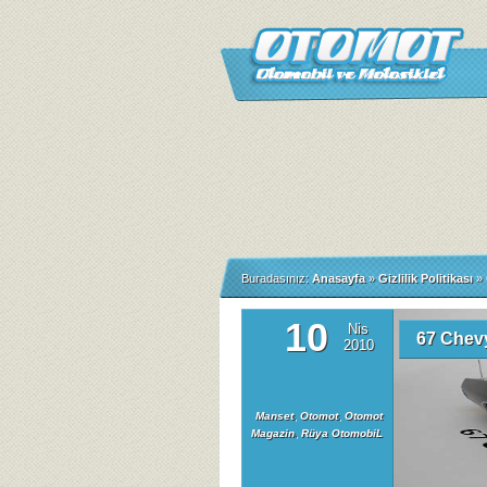
Buradasınız:
Anasayfa
»
Gizlilik Politikası
»
10
Nis
67 Chev
2010
Manset
,
Otomot
,
Otomot
Magazin
,
Rüya OtomobiL