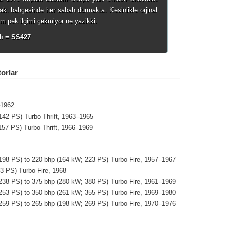
ak. bahçesinde her sabah durmakta. Kesinlikle orjinal
im pek ilgimi çekmiyor ne yazikki.
dı = SS427
torlar
–1962
 142 PS) Turbo Thrift, 1963–1965
 157 PS) Turbo Thrift, 1966–1969
; 198 PS) to 220 bhp (164 kW; 223 PS) Turbo Fire, 1957–1967
03 PS) Turbo Fire, 1968
; 238 PS) to 375 bhp (280 kW; 380 PS) Turbo Fire, 1961–1969
; 253 PS) to 350 bhp (261 kW; 355 PS) Turbo Fire, 1969–1980
; 259 PS) to 265 bhp (198 kW; 269 PS) Turbo Fire, 1970–1976