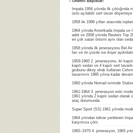
– Önemli Başlıklar:
Impala 1956 yılında ilk çıktığında 
üstü açılabilir sert tavan döşemeye 
1958 ile 1996 yılları arasında topl
1964 yılında Amerikada Impala ve I
adet ve 2008 yılında Reuters Top 2
en çok satan önismi aynı olan seda
1958 yılında ilk jenerasyonu Bel Air
farı ve ön yüzde ise ikişer aydınlat
1959-1960 2. jenerasyonu, iki kapılı 
kapılı sedan ve 4 kapılı sert tavanlı
grubunu dikey olrak kullanan Cehvrole
tasarımını 1985 yılına kadar devam e
1960 yılında Nomad isminde Station
1961-1964 3. jenerasyon eski modelle
1961 yılında 2 kapılı sedan olarak ü
araç durumunda.
Super Sport (SS) 1961 yılında model
1964 yılından tekrar yenilenen Impal
karşımıza çıktı.
1965–1970 4. jenerasyon, 1965 yılı