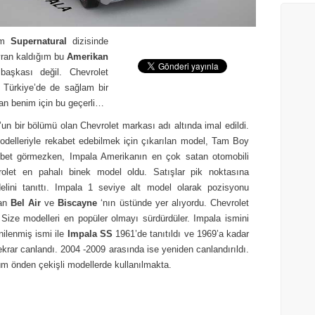
ğim
Supernatural
dizisinde
yran kaldığım bu
Amerikan
başkası değil. Chevrolet
 Türkiye’de de sağlam bir
an benim için bu geçerli…
un bir bölümü olan Chevrolet markası adı altında imal edildi.
delleriyle rekabet edebilmek için çıkarılan model, Tam Boy
ağbet görmezken, Impala Amerikanın en çok satan otomobili
olet en pahalı binek model oldu. Satışlar pik noktasına
elini tanıttı. Impala 1 seviye alt model olarak pozisyonu
lan
Bel Air
ve
Biscayne
‘nın üstünde yer alıyordu. Chevrolet
l Size modelleri en popüler olmayı sürdürdüler. Impala ismini
nilenmiş ismi ile
Impala SS
1961’de tanıtıldı ve 1969’a kadar
tekrar canlandı. 2004 -2009 arasında ise yeniden canlandırıldı.
üm önden çekişli modellerde kullanılmakta.