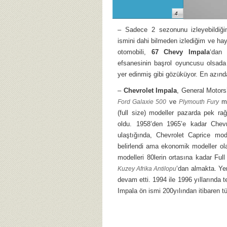
4
– Sadece 2 sezonunu izleyebildi
ismini dahi bilmeden izlediğim ve ha
otomobili,
67 Chevy Impala
‘dan 
efsanesinin başrol oyuncusu olsada
yer edinmiş gibi gözüküyor. En azınd
–
Chevrolet Impala
, General Motors’
ve
mo
Ford Galaxie 500
Plymouth Fury
(full size) modeller pazarda pek r
oldu. 1958’den 1965’e kadar Chevr
ulaştığında, Chevrolet Caprice mod
belirlendi ama ekonomik modeller o
modelleri 80lerin ortasına kadar Ful
‘dan almakta. Ye
Kuzey Afrika Antilopu
devam etti. 1994 ile 1996 yıllarında 
Impala ön ismi 200yılından itibaren t