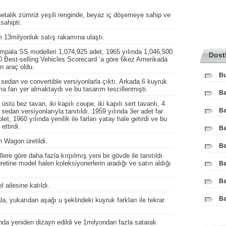
metalik zümrüt yeşili renginde, beyaz iç döşemeye sahip ve
sahipti.
am 13milyonluk satış rakamına ulaştı.
mpala SS modelleri 1,074,925 adet, 1965 yılında 1,046,500
Dost
0 Best-selling Vehicles Scorecard ‘a göre 6kez Amerikada
n araç oldu.
Bu
 sedan ve convertible versiyonlarla çıktı. Arkada 6 kuyruk
ma farı yer almaktaydı ve bu tasarım tescillenmişti.
Ba
üstü bez tavan, iki kapılı coupe, iki kapılı sert tavanlı, 4
Ba
 sedan versiyonlarıyla tanıtıldı. 1959 yılında 3er adet far
t, 1960 yılında yenilik ile farları yatay hale getirdi ve bu
ttirdi.
Ba
 Wagon üretildi.
Ba
re göre daha fazla kırpılmış yeni bir gövde ile tanıtıldı.
retine model halen koleksiyonerlerin aradığı ve satın aldığı
Ba
Ba
 ailesine katıldı.
Ba
a, yukarıdan aşağı u şeklindeki kuyruk farkları ile tekrar
nda yeniden dizayn edildi ve 1milyondan fazla satarak