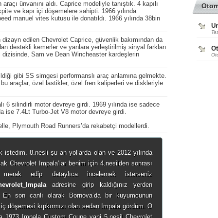
araçı ünvanını aldı. Caprice modeliyle tanıştık. 4 kapılı
Oto
ite ve kapı içi döşemelere sahipti. 1966 yılında
ed manuel vites kutusu ile donatıldı. 1966 yılında 38bin
Ur
Tas
n dizayn edilen Chevrolet Caprice, güvenlik bakımından da
n destekli kemerler ve yanlara yerleştirilmiş sinyal farkları
O
ral dizisinde, Sam ve Dean Wincheaster kardeşlerin
Ot
ldiği gibi SS simgesi performanslı araç anlamına gelmekte.
u araçlar, özel lastikler, özel fren kaliperleri ve diskleriyle
lı 6 silindirli motor devreye girdi. 1969 yılında ise sadece
nda ise 7.4Lt Turbo-Jet V8 motor devreye girdi.
velle, Plymouth Road Runners’da rekabetçi modellerdi.
 istedim. 8.nesli şu an yollarda olan ve 2012 yılında
acak Chevrolet Impala’lar benim için 4.nesilden sonrası
erak edip detaylıca incelemek isterseniz
Chevrolet_Impala
adresine girip kaldığınız yerden
. En son canlı olarak Bornova’da bir kuyumcunun
e iç döşemesi kıpkırmızı olan sedan Impala gördüm. O
 1973 Impala Custom Coupe yani 5.nesil Chevrolet