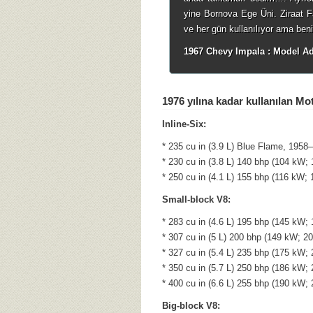
yine Bornova Ege Üni. Ziraat F
ve her gün kullanılıyor ama ben
1967 Chevy Impala : Model A
1976 yılına kadar kullanılan Mo
Inline-Six:
* 235 cu in (3.9 L) Blue Flame, 1958
* 230 cu in (3.8 L) 140 bhp (104 kW;
* 250 cu in (4.1 L) 155 bhp (116 kW;
Small-block V8:
* 283 cu in (4.6 L) 195 bhp (145 kW
* 307 cu in (5 L) 200 bhp (149 kW; 2
* 327 cu in (5.4 L) 235 bhp (175 kW
* 350 cu in (5.7 L) 250 bhp (186 kW
* 400 cu in (6.6 L) 255 bhp (190 kW
Big-block V8: