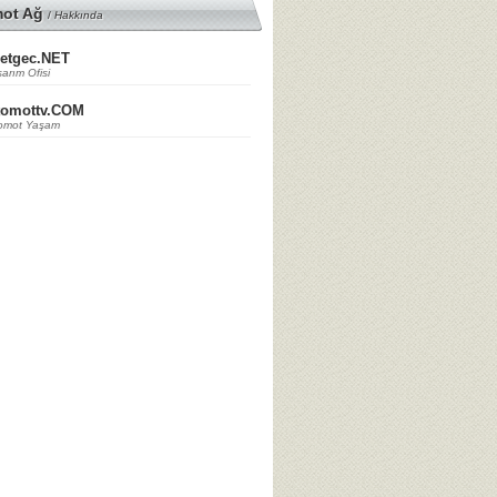
mot Ağ
/
Hakkında
etgec.NET
arım Ofisi
tomottv.COM
omot Yaşam