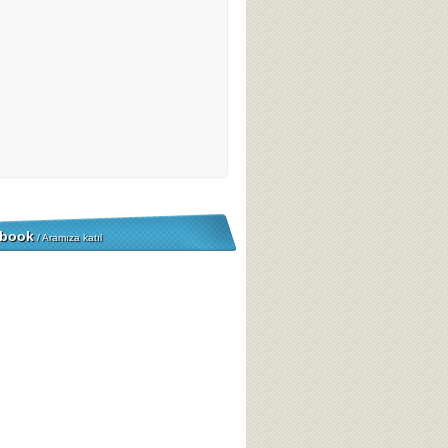
book
/ Aramıza katıl