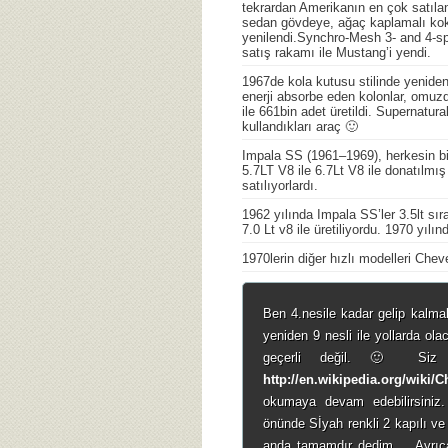
tekrardan Amerikanın en çok satılan 
sedan gövdeye, ağaç kaplamalı kokp
yenilendi.Synchro-Mesh 3- and 4-spe
satış rakamı ile Mustang’i yendi.
1967de kola kutusu stilinde yenide
enerji absorbe eden kolonlar, omuzda
ile 661bin adet üretildi. Supernatu
kullandıkları araç 🙂
Impala SS (1961–1969), herkesin bi
5.7LT V8 ile 6.7Lt V8 ile donatılmış b
satılıyorlardı.
1962 yılında Impala SS’ler 3.5lt sıra
7.0 Lt v8 ile üretiliyordu. 1970 yılı
1970lerin diğer hızlı modelleri Che
Ben 4.nesile kadar gelip kalmak
yeniden 9 nesli ile yollarda ol
geçerli değil. 🙂 Siz m
http://en.wikipedia.org/wiki/
okumaya devam edebilirsiniz
önünde Sİyah renkli 2 kapılı v
anda tamamdır dedim…. Ayrıca