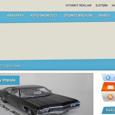
OTOMOT REKLAM
İLETIŞIM
H
ANASAYFA
AUTO SHOW 2012
OTOMOT MAGAZIN
BABES
67 Chevy Impala
y Impala
Rekl