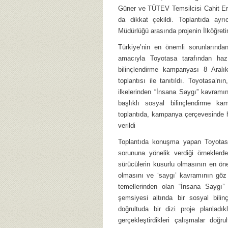
Güner ve TÜTEV Temsilcisi Cahit Eren
da dikkat çekildi. Toplantıda ayr
Müdürlüğü arasında projenin İlköğretim
Türkiye’nin en önemli sorunlarında
amacıyla Toyotasa tarafından haz
bilinçlendirme kampanyası 8 Aralık
toplantısı ile tanıtıldı. Toyotasa’
ilkelerinden “İnsana Saygı” kavramın
başlıklı sosyal bilinçlendirme kamp
toplantıda, kampanya çerçevesinde ha
verildi
Toplantıda konuşma yapan Toyotas
sorununa yönelik verdiği örneklerde
sürücülerin kusurlu olmasının en önem
olmasını ve ‘saygı’ kavramının göz 
temellerinden olan “İnsana Saygı”
şemsiyesi altında bir sosyal bil
doğrultuda bir dizi proje planladı
gerçekleştirdikleri çalışmalar doğ