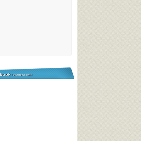
book
/ Aramıza katıl