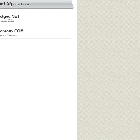
mot Ağ
/
Hakkında
etgec.NET
arım Ofisi
tomottv.COM
omot Yaşam