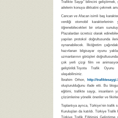
Trafikte Saygı” bilincini geliştirmek
ailelerin konuya dikkatini çekmek ama
Cancan ve Afacan isimli baş karakterle
verdiği otomobil karakterlerinin
öğrenebilecekleri bir ortam sunulu
Plazalardan ücretsiz olarak edinebil
yapılan protokol doğrultusunda ileri
oynanabilecek. İlköğretim çağında
hazırlanan bilgisayar oyunu yakl
uzmanlarının görüşleri doğrultusunda
çok yerli çizgi film ve animasy
geliştirildi.Toyota Trafik Oyu
ulaşabilirsiniz.
İbrahim Orhon,
http://trafiktesayg
oluşturulduğunu ifade etti. Bu blogun
eğitimi, trafikte saygı, insanların
çözümlerine yönelik öneriler ve fikirl
Toplantıya ayrıca, Türkiye’nin trafik
Kuruluşları da katıldı. Türkiye Traf
Türkiye Trafik Eğitimini Geliştirm