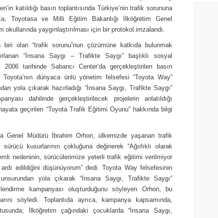
’in katıldığı basın toplantısında Türkiye’nin trafik sorununa
ıca, Toyotasa ve Milli Eğitim Bakanlığı İlköğretim Genel
 okullarında yaygınlaştırılması için bir protokol imzalandı.
n biri olan “trafik sorunu”nun çözümüne katkıda bulunmak
ırlanan “İnsana Saygı – Trafikte Saygı” başlıklı sosyal
 2006 tarihinde Sabancı Center’da gerçekleştirilen basın
nın, Toyota’nın dünyaca ünlü yönetim felsefesi “Toyota Way”
dan yola çıkarak hazırladığı “İnsana Saygı, Trafikte Saygı”
anyası dahilinde gerçekleştirilecek projelerin anlatıldığı
yata geçirilen “Toyota Trafik Eğitimi Oyunu” hakkında bilgi
a Genel Müdürü İbrahim Orhon, ülkemizde yaşanan trafik
 sürücü kusurlarının çokluğuna değinerek “Ağırlıklı olarak
li nedeninin, sürücülerimize yeterli trafik eğitimi verilmiyor
ardı edildiğini düşünüyorum” dedi. Toyota Way felsefesinin
 unsurundan yola çıkarak “İnsana Saygı, Trafikte Saygı”
inçlendirme kampanyası oluşturduğunu söyleyen Orhon, bu
klarını söyledi. Toplantıda ayrıca, kampanya kapsamında,
rultusunda; İlköğretim çağındaki çocuklarda “İnsana Saygı,