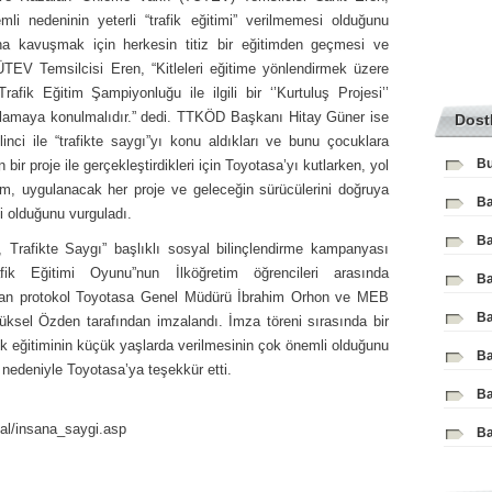
li nedeninin yeterli “trafik eğitimi” verilmemesi olduğunu
mına kavuşmak için herkesin titiz bir eğitimden geçmesi ve
TEV Temsilcisi Eren, “Kitleleri eğitime yönlendirmek üzere
rafik Eğitim Şampiyonluğu ile ilgili bir ‘’Kurtuluş Projesi’’
ulamaya konulmalıdır.” dedi. TTKÖD Başkanı Hitay Güner ise
Dost
nci ile “trafikte saygı”yı konu aldıkları ve bunu çocuklara
Bu
bir proje ile gerçekleştirdikleri için Toyotasa’yı kutlarken, yol
ım, uygulanacak her proje ve geleceğin sürücülerini doğruya
Ba
i olduğunu vurguladı.
Ba
 Trafikte Saygı” başlıklı sosyal bilinçlendirme kampanyası
fik Eğitimi Oyunu”nun İlköğretim öğrencileri arasında
Ba
anan protokol Toyotasa Genel Müdürü İbrahim Orhon ve MEB
Ba
üksel Özden tarafından imzalandı. İmza töreni sırasında bir
k eğitiminin küçük yaşlarda verilmesinin çok önemli olduğunu
Ba
r nedeniyle Toyotasa’ya teşekkür etti.
Ba
cal/insana_saygi.asp
Ba