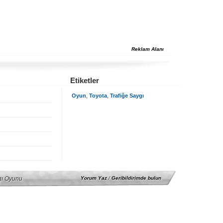
Reklam Alanı
Etiketler
Oyun
,
Toyota
,
Trafiğe Saygı
gı Oyunu
Yorum Yaz
/
Geribildirimde bulun