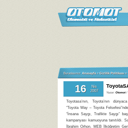
Buradasınız:
Anasayfa
»
Gizlilik Politikası
»
16
ToyotaSA
Nis
2007
Yazar:
Otomot
/
Toyotasa’nın, Toyota’nın dünyaca
“Toyota Way – Toyota Felsefesi”nden
“İnsana Saygı, Trafikte Saygı” başl
kampanyası kamuoyuna tanıtıldı. Sa
İbrahim Orhon, MEB İlköğretim Ge