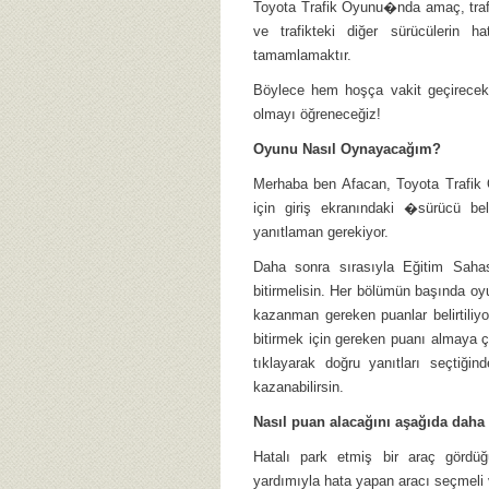
Toyota Trafik Oyunu�nda amaç, trafik
ve trafikteki diğer sürücülerin 
tamamlamaktır.
Böylece hem hoşça vakit geçirecek 
olmayı öğreneceğiz!
Oyunu Nasıl Oynayacağım?
Merhaba ben Afacan, Toyota Trafik
için giriş ekranındaki �sürücü b
yanıtlaman gerekiyor.
Daha sonra sırasıyla Eğitim Sahas
bitirmelisin. Her bölümün başında o
kazanman gereken puanlar belirtiliy
bitirmek için gereken puanı almaya ça
tıklayarak doğru yanıtları seçtiği
kazanabilirsin.
Nasıl puan alacağını aşağıda daha d
Hatalı park etmiş bir araç gördü
yardımıyla hata yapan aracı seçmeli v