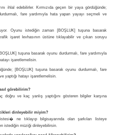
arını ihlal edebilirler. Kırmızıda geçen bir yaya gördüğünde;
rdurmalı, fare yardımıyla hata yapan yayayı seçmeli ve
unuyor. Oyunu istediğin zaman [BOŞLUK] tuşuna basarak
 trafik işaret levhasının üstüne tıklayabilir ve çıkan soruyu
; [BOŞLUK] tuşuna basarak oyunu durdurmalı, fare yardımıyla
atayı işaretlemelisin.
düğünde; [BOŞLUK] tuşuna basarak oyunu durdurmalı, fare
e yaptığı hatayı işaretlemelisin.
asıl görebilirim?
doğru ve kaç yanlış yaptığını gösteren bilgiler karşına
ikleri dinleyebilir miyim?
tesi� ne tıklayıp bilgisayarında olan şarkıları listeye
 istediğin müziği dinleyebilirsin.