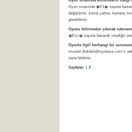
Oyun sırasında kontrollerin hangi t
Oyun sırasında �F1� tuşuna basara
değiştirme, korna çalma, kamera modu
görebilirsin.
Oyunu bitirmeden çıkmak isterse
�Esc� tuşuna basarak istediğin anda
Oyunla ilgili herhangi bir sorun
musteri.iliskileri@toyotasa.com.tr
adr
sana bildiririz.
Sayfalar:
1
2