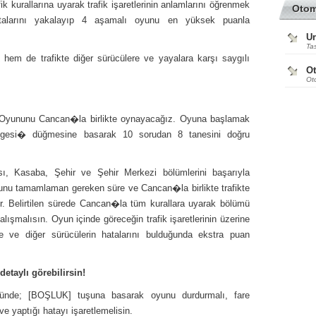
 kurallarına uyarak trafik işaretlerinin anlamlarını öğrenmek
Oto
hatalarını yakalayıp 4 aşamalı oyunu en yüksek puanla
Ur
Tas
hem de trafikte diğer sürücülere ve yayalara karşı saygılı
O
Ot
 Oyununu Cancan�la birlikte oynayacağız. Oyuna başlamak
elgesi� düğmesine basarak 10 sorudan 8 tanesini doğru
ı, Kasaba, Şehir ve Şehir Merkezi bölümlerini başarıyla
yunu tamamlaman gereken süre ve Cancan�la birlikte trafikte
or. Belirtilen sürede Cancan�la tüm kurallara uyarak bölümü
lışmalısın. Oyun içinde göreceğin trafik işaretlerinin üzerine
nde ve diğer sürücülerin hatalarını bulduğunda ekstra puan
etaylı görebilirsin!
ğünde; [BOŞLUK] tuşuna basarak oyunu durdurmalı, fare
e yaptığı hatayı işaretlemelisin.