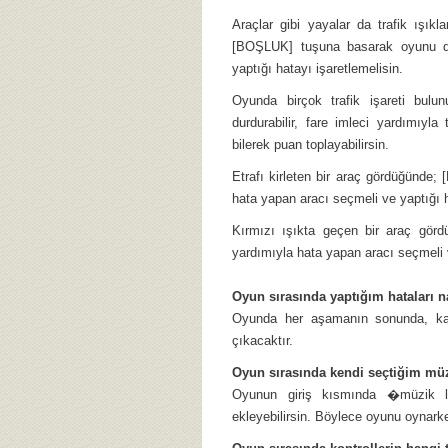
Araçlar gibi yayalar da trafik ışıkl
[BOŞLUK] tuşuna basarak oyunu du
yaptığı hatayı işaretlemelisin.
Oyunda birçok trafik işareti bul
durdurabilir, fare imleci yardımıyla
bilerek puan toplayabilirsin.
Etrafı kirleten bir araç gördüğünde
hata yapan aracı seçmeli ve yaptığı h
Kırmızı ışıkta geçen bir araç gör
yardımıyla hata yapan aracı seçmeli v
Oyun sırasında yaptığım hataları n
Oyunda her aşamanın sonunda, kaç 
çıkacaktır.
Oyun sırasında kendi seçtiğim müz
Oyunun giriş kısmında �müzik lis
ekleyebilirsin. Böylece oyunu oynarken