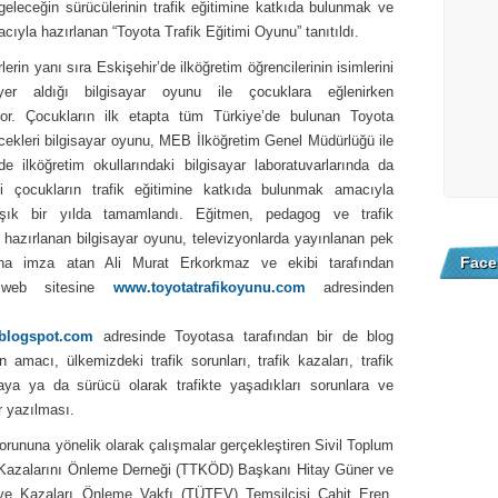
, geleceğin sürücülerinin trafik eğitimine katkıda bulunmak ve
cıyla hazırlanan “Toyota Trafik Eğitimi Oyunu” tanıtıldı.
rin yanı sıra Eskişehir’de ilköğretim öğrencilerinin isimlerini
 yer aldığı bilgisayar oyunu ile çocuklara eğlenirken
yor. Çocukların ilk etapta tüm Türkiye’de bulunan Toyota
ecekleri bilgisayar oyunu, MEB İlköğretim Genel Müdürlüğü ile
de ilköğretim okullarındaki bilgisayar laboratuvarlarında da
ki çocukların trafik eğitimine katkıda bulunmak amacıyla
aşık bir yılda tamamlandı. Eğitmen, pedagog ve trafik
 hazırlanan bilgisayar oyunu, televizyonlarda yayınlanan pek
Face
ona imza atan Ali Murat Erkorkmaz ve ekibi tarafından
nu web sitesine
www.toyotatrafikoyunu.com
adresinden
i.blogspot.com
adresinde Toyotasa tarafından bir de blog
 amacı, ülkemizdeki trafik sorunları, trafik kazaları, trafik
 yaya ya da sürücü olarak trafikte yaşadıkları sorunlara ve
er yazılması.
 sorununa yönelik olarak çalışmalar gerçekleştiren Sivil Toplum
ik Kazalarını Önleme Derneği (TTKÖD) Başkanı Hitay Güner ve
e ve Kazaları Önleme Vakfı (TÜTEV) Temsilcisi Cahit Eren,