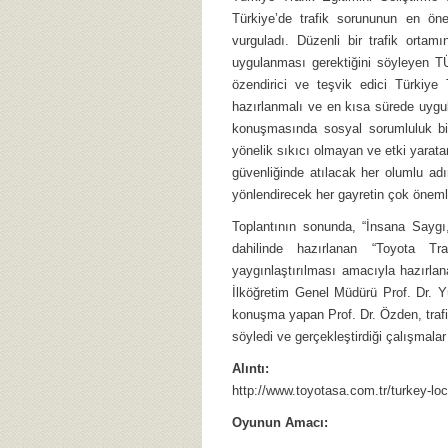
Türkiye’de trafik sorununun en önem
vurguladı. Düzenli bir trafik orta
uygulanması gerektiğini söyleyen TÜ
özendirici ve teşvik edici Türkiye T
hazırlanmalı ve en kısa sürede uyg
konuşmasında sosyal sorumluluk bili
yönelik sıkıcı olmayan ve etki yaratan 
güvenliğinde atılacak her olumlu ad
yönlendirecek her gayretin çok öneml
Toplantının sonunda, “İnsana Saygı,
dahilinde hazırlanan “Toyota Tra
yaygınlaştırılması amacıyla hazırl
İlköğretim Genel Müdürü Prof. Dr. Y
konuşma yapan Prof. Dr. Özden, trafi
söyledi ve gerçekleştirdiği çalışmala
Alıntı:
http://www.toyotasa.com.tr/turkey-lo
Oyunun Amacı: