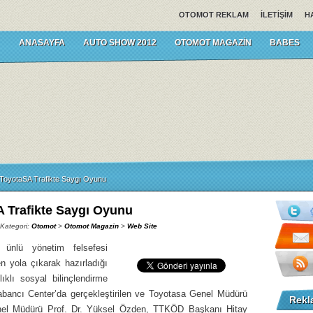
OTOMOT REKLAM
İLETIŞIM
H
ANASAYFA
AUTO SHOW 2012
OTOMOT MAGAZIN
BABES
ToyotaSA Trafikte Saygı Oyunu
 Trafikte Saygı Oyunu
 Kategori:
Otomot
>
Otomot Magazin
>
Web Site
 ünlü yönetim felsefesi
 yola çıkarak hazırladığı
ıklı sosyal bilinçlendirme
bancı Center’da gerçekleştirilen ve Toyotasa Genel Müdürü
Rekl
nel Müdürü Prof. Dr. Yüksel Özden, TTKÖD Başkanı Hitay