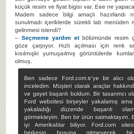
küçük resim ve fiyat bigisi var. Eee ne yap
Madem sadece bilgi amaçlı hazırlandı 
sunulmadı içeriklerde sürekli tab menüden
gelinmesi istendi?
–
Seçmeme yardım et
bölümünde resim çı
göze çarpıyor. Hızlı açılması için renk s
kısılmışki yumuşaılmış görüntülerde kuml
olmuş.
Ben sadece Ford.com.tr’ye bir alıcı ol
inceledim. Müşteri olarak araçlar hakkında
ve gayet başarılı buldum. Bir tasarımcı ol
Ford websitesi birşeyler yakalamış ama
yakaladığı düzende başarılı ola
görmekteyim. Ben bir ürün satmaktayım. Bu
iyi Amerikalılar biliyor. Ford.com site
herkesin hoşuna gitmeyecek bi