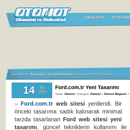
ANASAYFA
AUTO SHO
Buradasınız:
Anasayfa
»
Gizlilik Politikası
»
Ford.com.tr Yeni Tasarımı
14
Ford.com.tr Yeni Tasarımı
Nis
2011
Yazar:
Otomot
/ Kategori:
Otomot
>
Otomot Magazin
>
–
Ford.com.tr
web sitesi
yenilendi. Bir
önceki tasarıma sadık kalınarak minimal
tarzda tasarlanan
Ford web sitesi yeni
tasarımı
, güncel tekniklerin kullanımı ile