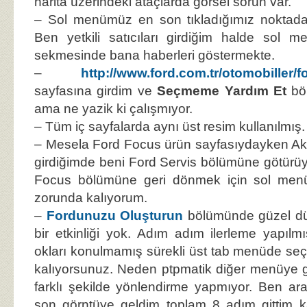
harita üzerindeki ataçlarda görsel sorun var.
– Sol menümüz en son tıkladığımız noktada 
Ben yetkili satıcıları girdiğim halde sol 
sekmesinde bana haberleri göstermekte.
–
http://www.ford.com.tr/otomobiller/
sayfasına girdim ve
Seçmeme Yardım Et
bö
ama ne yazik ki çalışmıyor.
– Tüm iç sayfalarda aynı üst resim kullanılmış.
– Mesela Ford Focus ürün sayfasıydayken A
girdiğimde beni Ford Servis bölümüne götürü
Focus bölümüne geri dönmek için sol me
zorunda kalıyorum.
–
Fordunuzu Oluşturun
bölümünde güzel d
bir etkinliği yok. Adım adım ilerleme yapıl
okları konulmamış sürekli üst tab menüde s
kalıyorsunuz. Neden ptpmatik diğer menüye
farklı şekilde yönlendirme yapmıyor. Ben ar
son görntüye geldim toplam 8 adım gittim 