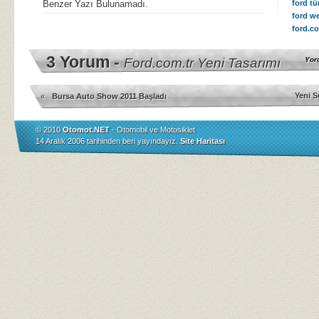
Benzer Yazı Bulunamadı.
ford tü
ford we
ford.co
3 Yorum -
Ford.com.tr Yeni Tasarımı
Yor
Yeni S
«
Bursa Auto Show 2011 Başladı
© 2010
Otomot.NET
- Otomobil ve Motosiklet
14 Aralık 2006 tarihinden beri yayındayız.
Site Haritası