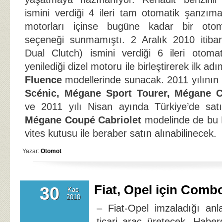
ismini verdiği 4 ileri tam otomatik şanzıma
motorları içinse bugüne kadar bir otom
seçeneği sunmamıştı. 2 Aralık 2010 itibar
Dual Clutch) ismini verdiği 6 ileri otoma
yenilediği dizel motoru ile birleştirerek ilk a
Fluence
modellerinde sunacak. 2011 yılının 
Scénic, Mégane Sport Tourer, Mégane 
ve 2011 yılı Nisan ayında Türkiye’de sat
Mégane Coupé Cabriolet
modelinde de bu 
vites kutusu ile beraber satın alınabilinecek.
Yazar:
Otomot
Fiat, Opel için Comb
30
Kas
2010
– Fiat-Opel imzaladığı anl
ticari araç üretecek. Habe