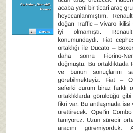
Oto Haber
,
Otomobil
,
acaba yeni bir ticari araç 
Otomot
heyecanlanmıştım. Renault-
doğan Traffic – Vivaro ikilis
iyi olmamıştı. Renau
1
Devamı
konumundaydı. Fiat cephes
ortaklığı ile Ducato – Box
daha sonra Fiorino-Nem
doğmuştu. Bu ortaklıktada F
ve bunun sonuçlarını sa
görebilmekteyiz. Fiat – Op
seferki durum biraz farklı 
ortaklıklarda görüldüğü gib
fikri var. Bu antlaşmada ise
ürettirecek. Opel’in Combo
tanıyoruz. Uzun süredir orta
aracını göremiyorduk. 