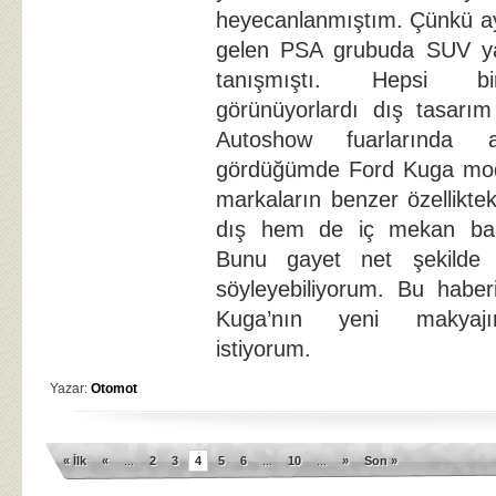
heyecanlanmıştım. Çünkü a
gelen PSA grubuda SUV ya
tanışmıştı. Hepsi bir
görünüyorlardı dış tasarı
Autoshow fuarlarında a
gördüğümde Ford Kuga mod
markaların benzer özellikte
dış hem de iç mekan bakı
Bunu gayet net şekilde 
söyleyebiliyorum. Bu haber
Kuga’nın yeni makyaj
istiyorum.
Yazar:
Otomot
« İlk
«
...
2
3
4
5
6
...
10
...
»
Son »