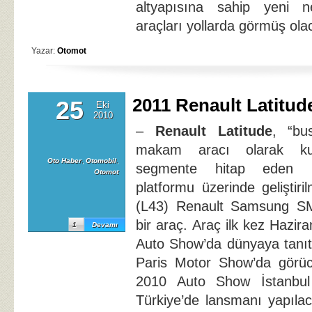
altyapısına sahip yeni 
araçları yollarda görmüş ola
Yazar:
Otomot
2011 Renault Latitud
25
Eki
2010
–
Renault Latitude
, “bu
makam aracı olarak kull
Oto Haber
,
Otomobil
,
segmente hitap eden R
Otomot
platformu üzerinde geliştir
(L43) Renault Samsung SM5
bir araç. Araç ilk kez Hazi
1
Devamı
Auto Show’da dünyaya tanıt
Paris Motor Show’da görüc
2010 Auto Show İstanbul 
Türkiye’de lansmanı yapıla