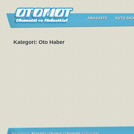
ANASAYFA
AUTO SHO
Kategori: Oto Haber
Buradasınız:
Anasayfa
»
Otomot
»
Otomobil
»
Oto Haber