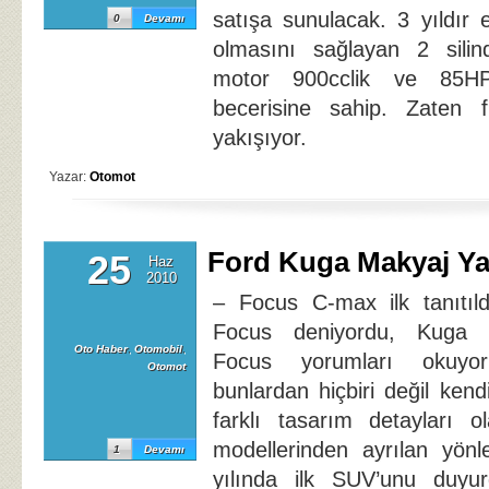
satışa sunulacak. 3 yıldır 
0
Devamı
olmasını sağlayan 2 silindi
motor 900cclik ve 85HP
becerisine sahip. Zaten 
yakışıyor.
Yazar:
Otomot
Ford Kuga Makyaj Ya
25
Haz
2010
– Focus C-max ilk tanıtıl
Focus deniyordu, Kuga iç
Oto Haber
,
Otomobil
,
Focus yorumları okuy
Otomot
bunlardan hiçbiri değil ken
farklı tasarım detayları 
modellerinden ayrılan yönl
1
Devamı
yılında ilk SUV’unu duy