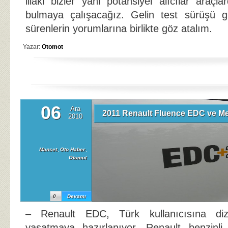
illaki bizler yani potansiyel alıcılar araçlar
bulmaya çalışacağız. Gelin test sürüşü 
sürenlerin yorumlarına birlikte göz atalım.
Yazar:
Otomot
06
Ara
2011 Renault Fluence EDC ve 
2010
Manset
,
Oto Haber
,
Otomot
0
Devamı
– Renault EDC, Türk kullanıcısına diz
yaşatmaya hazırlanıyor. Renault benzinl