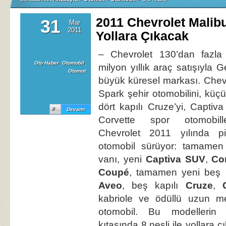
2011 Chevrolet Malibu 
31
Mar
2011
Yollara Çıkacak
– Chevrolet 130’dan fazla
Oto Haber
,
Otomobil
,
milyon yıllık araç satışıyla 
Otomot
büyük küresel markası. Chev
Spark şehir otomobilini, kü
dört kapılı Cruze’yi, Capti
0
Devamı
Corvette spor otomobill
Chevrolet 2011 yılında p
otomobil sürüyor: tamame
vanı, yeni
Captiva SUV
,
Co
Coupé
, tamamen yeni beş ka
Aveo
, beş kapılı
Cruze
,
kabriole ve ödüllü uzun me
otomobil. Bu modellerin 
kıtasında 8.nesli ile yollara