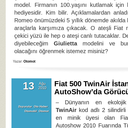
model. Firmanın 100.yaşını kutlamak için 
hediyesidir. Kim bilir. Açıklamalardan anla
Romeo önümüzdeki 5 yıllık dönemde akılda ka
araçlarla karşımıza çıkacak. O ateşli Fiat 
çekici yüzü ile hep o ateşi canlı tutacaklar. D
diyebileceğim
Giulietta
modelini ve bun
olacağını öğrenmek istemez misiniz?
Yazar:
Otomot
Fiat 500 TwinAir İsta
13
Ağu
2010
AutoShow’da Görücü
– Dünyanın en ekolojik 
Duyurular
,
Oto Haber
,
TwinAir
kod adlı 2 silindirl
Otomobil
,
Otomot
en minik üyesi olan Fia
Autoshow 2010 Fuarında Tür