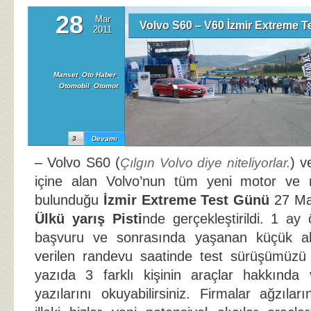
28
Mar
Volvo S60 – V60 İzmir Extreme 
2011
Manset
,
Oto Haber
,
Otomobil
,
Otomot
3
Devamı
– Volvo S60 (
) v
Çılgın Volvo diye niteliyorlar.
içine alan Volvo’nun tüm yeni motor ve 
bulunduğu
İzmir Extreme Test Günü
27 Ma
Ülkü yarış Pisti
nde gerçekleştirildi. 1 ay
başvuru ve sonrasında yaşanan küçük ak
verilen randevu saatinde test sürüşümüzü 
yazıda 3 farklı kişinin araçlar hakkında 
yazılarını okuyabilirsiniz. Firmalar ağzıla