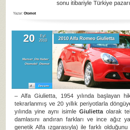
sonu itibariyle Türkiye pazar
Yazar:
Otomot
20
Eyl
2010 Alfa Romeo Giulietta
2010
Manset
,
Oto Haber
,
Otomobil
,
Otomot
4
Devamı
– Alfa Giulietta, 1954 yılında başlayan h
tekrarlanmış ve 20 yıllık periyotlarla döng
yılında yine aynı isimle
Giulietta
olarak t
damlasını andıran farkları ve ince ağız yapı
genetik Alfa ızgarasıyla) ile farklı olduğunu 