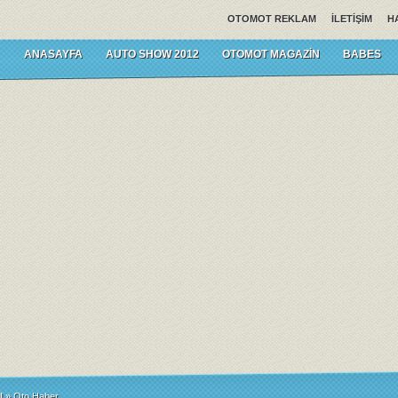
OTOMOT REKLAM
İLETIŞIM
H
ANASAYFA
AUTO SHOW 2012
OTOMOT MAGAZIN
BABES
l
»
Oto Haber