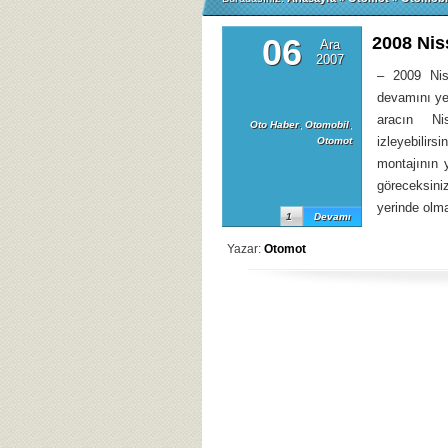
06
2008 Nis
Ara
2007
– 2009 Nis
devamını yen
aracın Ni
Oto Haber
,
Otomobil
,
izleyebilir
Otomot
montajının 
göreceksin
yerinde olma
1
Devamı
Yazar:
Otomot