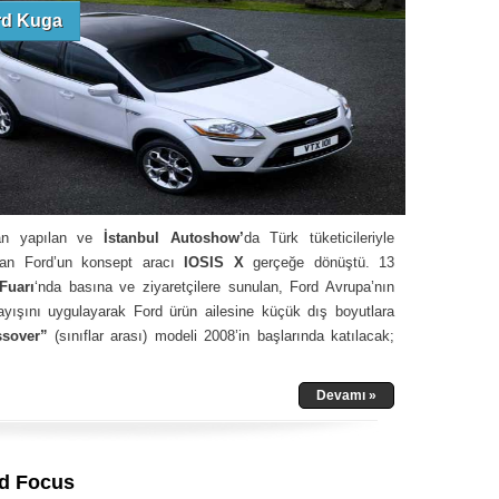
rd Kuga
an yapılan ve
İstanbul Autoshow’
da Türk tüketicileriyle
ılan Ford’un konsept aracı
IOSIS X
gerçeğe dönüştü. 13
Fuarı
‘nda basına ve ziyaretçilere sunulan, Ford Avrupa’nın
layışını uygulayarak Ford ürün ailesine küçük dış boyutlara
ssover”
(sınıflar arası) modeli 2008’in başlarında katılacak;
Devamı »
rd Focus