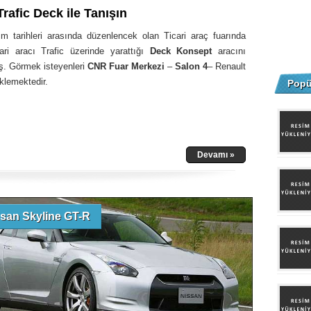
rafic Deck ile Tanışın
m tarihleri arasında düzenlencek olan Ticari araç fuarında
ari aracı Trafic üzerinde yarattığı
Deck Konsept
aracını
ş. Görmek isteyenleri
CNR Fuar Merkezi
–
Salon 4
– Renault
klemektedir.
Popü
Devamı »
san Skyline GT-R