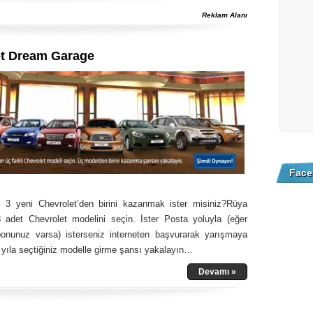
Reklam Alanı
et Dream Garage
Face
z 3 yeni Chevrolet’den birini kazanmak ister misiniz?Rüya
3 adet Chevrolet modelini seçin. İster Posta yoluyla (eğer
ponunuz varsa) isterseniz interneten başvurarak yarışmaya
i yıla seçtiğiniz modelle girme şansı yakalayın…
Devamı »