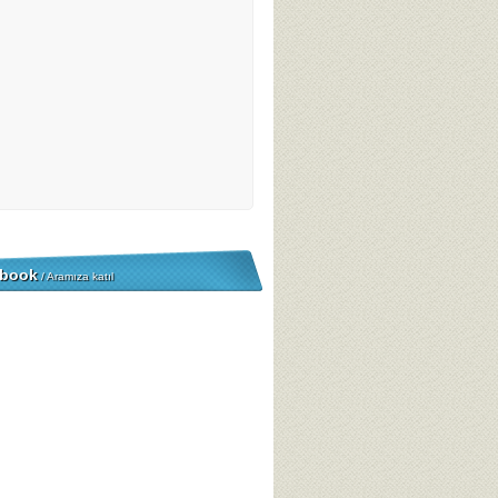
book
/ Aramıza katıl