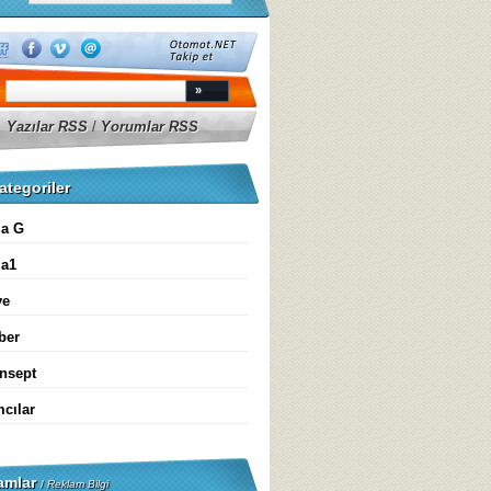
Yazılar RSS
/
Yorumlar RSS
ategoriler
a G
la1
ye
ber
nsept
mcılar
amlar
/
Reklam Bilgi