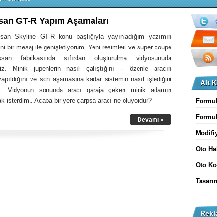
san GT-R Yapım Aşamaları
san Skyline GT-R konu başlığıyla yayınladığım yazımın
i bir mesaj ile genişletiyorum. Yeni resimleri ve super coupe
ssan fabrikasında sıfırdan oluşturulma vidyosunuda
siniz. Minik jupenlerin nasıl çalıştığını – özenle aracın
yapıldığını ve son aşamasına kadar sistemin nasıl işlediğini
Alt K
iz. Vidyonun sonunda aracı garaja çeken minik adamın
k isterdim.. Acaba bir yere çarpsa aracı ne oluyordur?
Formul
Formu
Devamı »
Modifi
Oto Ha
Oto Ko
Tasarı
Rekl