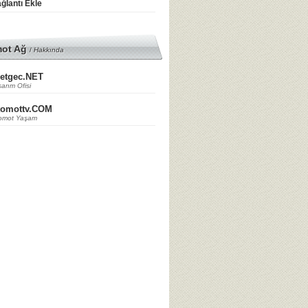
ğlantı Ekle
mot Ağ
/
Hakkında
etgec.NET
arım Ofisi
tomottv.COM
omot Yaşam