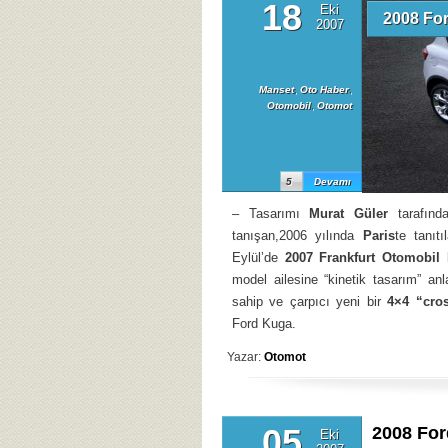
18
Eki
2008 Fo
2007
Manset
,
Oto Haber
,
Otomobil
,
Otomot
5
Devamı
– Tasarımı
Murat Güler
tarafınd
tanışan,2006 yılında
Paris
te tanıt
Eylül’de
2007 Frankfurt Otomobil 
model ailesine “kinetik tasarım” an
sahip ve çarpıcı yeni bir
4×4 “cro
Ford Kuga.
Yazar:
Otomot
05
2008 Fo
Eki