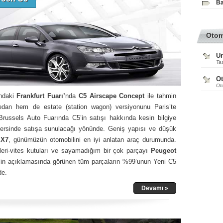
Ba
Oto
Ur
Tas
O
Ot
yındaki
Frankfurt Fuarı’
nda
C5 Airscape Concept
ile tahmin
sedan hem de estate (station wagon) versiyonunu Paris’te
Brussels Auto Fuarında C5’in satışı hakkında kesin bilgiye
içersinde satışa sunulacağı yönünde. Geniş yapısı ve düşük
 X7
, günümüzün otomobilini en iyi anlatan araç durumunda.
leri-vites kutuları ve sayamadığım bir çok parçayı
Peugeot
en’in açıklamasında görünen tüm parçaların %99’unun Yeni C5
de.
Devamı »