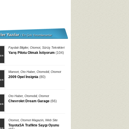
ler Yazılar
/ En Çok Yorumlananlar
Faydalı Bilgiler
,
Otomot
,
Sürüş Teknikleri
Yarış Pilotu Olmak İstiyorum
(104)
Manset
,
Oto Haber
,
Otomobil
,
Otomot
2009 Opel İnsignia
(80)
Oto Haber
,
Otomobil
,
Otomot
Chevrolet Dream Garage
(66)
Otomot
,
Otomot Magazin
,
Web Site
ToyotaSA Trafikte Saygı Oyunu