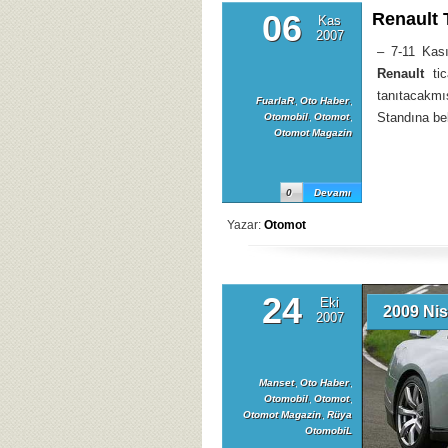
06
Renault T
Kas
2007
– 7-11 Kası
Renault
tic
tanıtacakmı
FuarlaR
,
Oto Haber
,
Standına be
Otomobil
,
Otomot
,
Otomot Magazin
0
Devamı
Yazar:
Otomot
24
Eki
2009 Nis
2007
Manset
,
Oto Haber
,
Otomobil
,
Otomot
,
Otomot Magazin
,
Rüya
OtomobiL