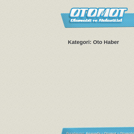
Kategori: Oto Haber
Buradasınız:
Anasayfa
»
Otomot
»
Otomobi