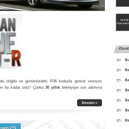
Dost
Bu
Ba
Ba
ında doğdu ve günümüzdeki R36 koduyla güncel versiyon
den bu kadar ünlü? Çünkü
30 yıllık
bekleyişin son adımına
Ba
Ba
Devamı »
Ba
Ba
roen C5