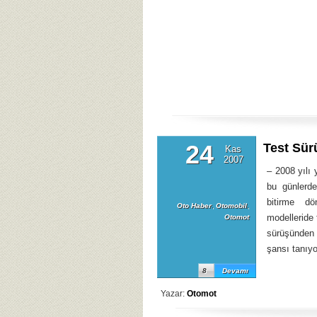
24
Test Sür
Kas
2007
– 2008 yılı
bu günlerde
bitirme dö
Oto Haber
,
Otomobil
,
modelleride 
Otomot
sürüşünden
şansı tanıyo
8
Devamı
Yazar:
Otomot