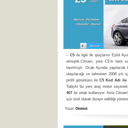
2007
Manset
,
Oto Haber
,
Otomobil
,
Otomot
9
Devamı
–
C5
ile ilgili ilk ipuçlarını Eylül A
etmiştik.Citroen, yeni C5’in hem 
tanıtmıştı. Ocak Ayında yapılacak 
ulaşılacağı ve tahminen 2008 yılı 
profil görüntüsü ile
C5 Kod Adı ile
Tabiyki bu yeni araç motor seçenek
407
ile ortak kullanıyor. Ama Citro
için özel olarak dizayn edildiği yönün
Yazar:
Otomot