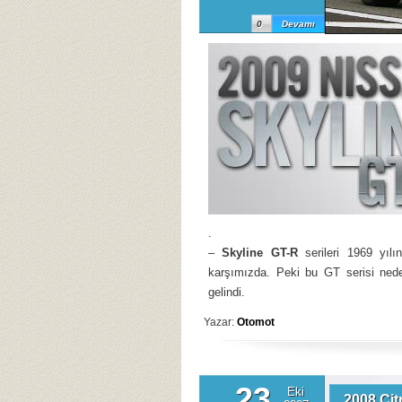
0
Devamı
.
–
Skyline GT-R
serileri 1969 yıl
karşımızda. Peki bu GT serisi ne
gelindi.
Yazar:
Otomot
23
Eki
2008 Cit