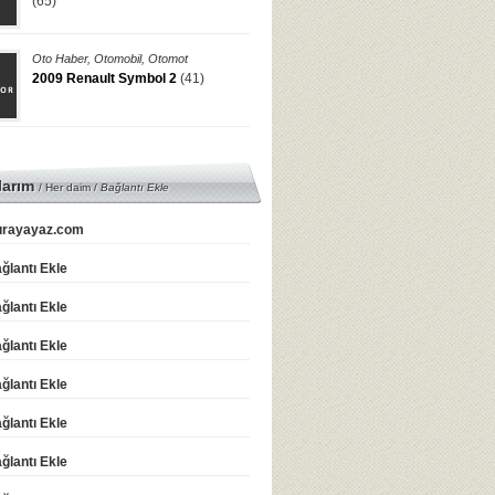
(65)
Oto Haber
,
Otomobil
,
Otomot
2009 Renault Symbol 2
(41)
larım
/ Her daim /
Bağlantı Ekle
rayayaz.com
ğlantı Ekle
ğlantı Ekle
ğlantı Ekle
ğlantı Ekle
ğlantı Ekle
ğlantı Ekle