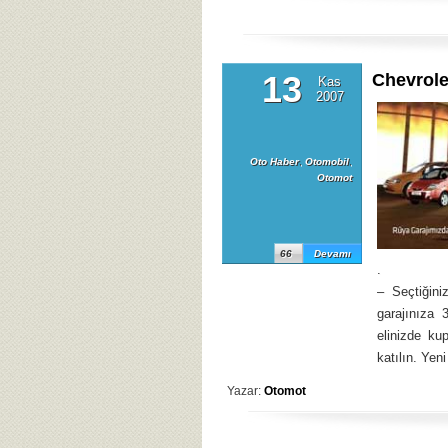
13
Chevrol
Kas
2007
Oto Haber
,
Otomobil
,
Otomot
66
Devamı
.
– Seçtiğini
garajınıza 
elinizde ku
katılın. Yen
Yazar:
Otomot