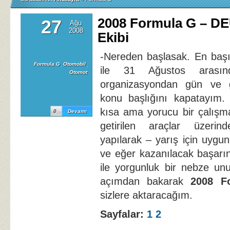
2008 Formula G – DE
27
Ağu
2008
Ekibi
-Nereden başlasak. En baş
Formula G
,
Otomobil
,
ile 31 Ağustos arasınd
Otomot
organizasyondan gün ve 
konu başlığını kapatayım. 
kısa ama yorucu bir çalışm
0
Devamı
getirilen araçlar üzerin
yapılarak – yarış için uygu
ve eğer kazanılacak başarın
ile yorgunluk bir nebze unu
açımdan bakarak
2008 F
sizlere aktaracağım.
Sayfalar:
1
2