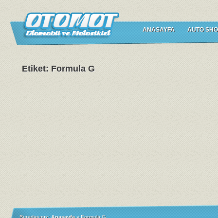
ANASAYFA
AUTO SHO
Etiket: Formula G
Buradasınız:
Anasayfa
»
Formula G