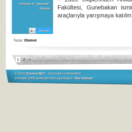
Formula G
,
Otomobil
,
Fakültesi, Gunebakan ismin
Otomot
araçlarıyla yarışmaya katılmı
3
Devamı
Yazar:
Otomot
1
2
»
© 2010
Otomot.NET
- Otomobil ve Motosiklet
14 Aralık 2006 tarihinden beri yayındayız.
Site Haritası