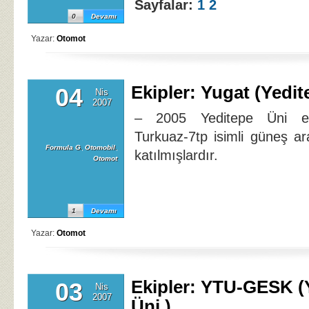
Sayfalar:
1
2
0
Devamı
Yazar:
Otomot
Ekipler: Yugat (Yedit
04
Nis
2007
– 2005 Yeditepe Üni eki
Turkuaz-7tp isimli güneş ar
Formula G
,
Otomobil
,
katılmışlardır.
Otomot
1
Devamı
Yazar:
Otomot
Ekipler: YTU-GESK (Y
03
Nis
2007
Üni.)