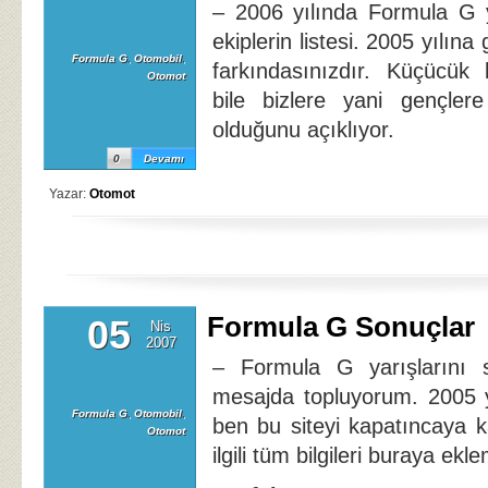
– 2006 yılında Formula G y
ekiplerin listesi. 2005 yılına
Formula G
,
Otomobil
,
farkındasınızdır. Küçücük b
Otomot
bile bizlere yani gençler
olduğunu açıklıyor.
0
Devamı
Yazar:
Otomot
Formula G Sonuçlar
05
Nis
2007
– Formula G yarışlarını s
mesajda topluyorum. 2005 y
Formula G
,
Otomobil
,
ben bu siteyi kapatıncaya 
Otomot
ilgili tüm bilgileri buraya ek