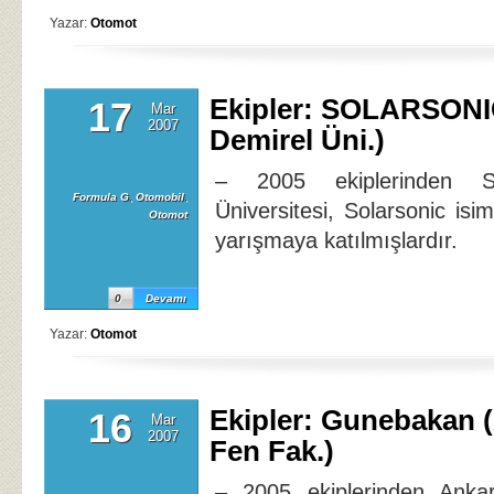
Yazar:
Otomot
Ekipler: SOLARSONI
17
Mar
2007
Demirel Üni.)
– 2005 ekiplerinden S
Formula G
,
Otomobil
,
Üniversitesi, Solarsonic isim
Otomot
yarışmaya katılmışlardır.
0
Devamı
Yazar:
Otomot
Ekipler: Gunebakan 
16
Mar
2007
Fen Fak.)
– 2005 ekiplerinden Ankar