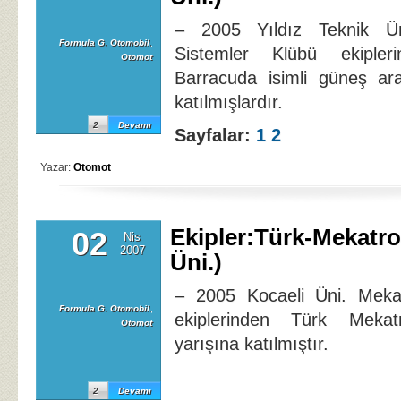
– 2005 Yıldız Teknik Ün
Formula G
,
Otomobil
,
Sistemler Klübü ekiple
Otomot
Barracuda isimli güneş ara
katılmışlardır.
2
Devamı
Sayfalar:
1
2
Yazar:
Otomot
Ekipler:Türk-Mekatro
02
Nis
2007
Üni.)
– 2005 Kocaeli Üni. Mekat
Formula G
,
Otomobil
,
ekiplerinden Türk Mekat
Otomot
yarışına katılmıştır.
2
Devamı