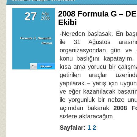
2008 Formula G – DE
27
Ağu
2008
Ekibi
-Nereden başlasak. En baş
Formula G
,
Otomobil
,
ile 31 Ağustos arasınd
Otomot
organizasyondan gün ve 
konu başlığını kapatayım. 
kısa ama yorucu bir çalışm
0
Devamı
getirilen araçlar üzerin
yapılarak – yarış için uygu
ve eğer kazanılacak başarın
ile yorgunluk bir nebze unu
açımdan bakarak
2008 F
sizlere aktaracağım.
Sayfalar:
1
2