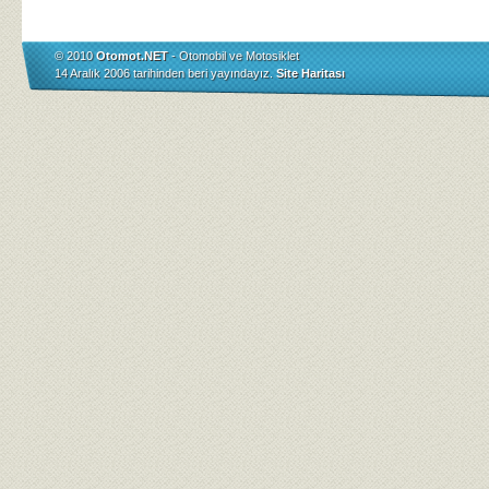
© 2010
Otomot.NET
- Otomobil ve Motosiklet
14 Aralık 2006 tarihinden beri yayındayız.
Site Haritası