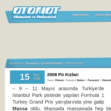
ANASAYFA
AUTO SHO
Buradasınız:
Anasayfa
»
Gizlilik Politikası
»
2008 Po Kızları
15
2008 Po Kızları
May
2008
Yazar:
Otomot
/ Kategori:
Babes
>
Formula1
>
Otomob
– 9 – 11 Mayıs arasında Turkiye’de
İstanbul Park pistinde yapılan Formula 1
Turkey Grand Prix yarışlarında yine galip
Massa
oldu. Massada massasada hep biri