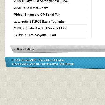
2008 Türkiye Pist Şampiyonası 6.Ayak
2008 Paris Motor Show
Video: Singapore GP Sanal Tur
automotivİST 2008 Basın Toplantısı
2008 Formula G – DEU Solaris Ekibi
77.İzmir Enternasyonel Fuarı
«
Sinan Sofuoğlu
© 2010
Otomot.NET
- Otomobil ve Motosiklet
14 Aralık 2006 tarihinden beri yayındayız.
Site Haritası