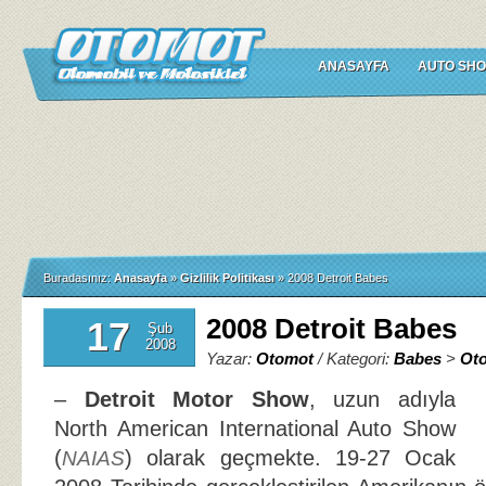
ANASAYFA
AUTO SHO
Buradasınız:
Anasayfa
»
Gizlilik Politikası
»
2008 Detroit Babes
2008 Detroit Babes
17
Şub
2008
Yazar:
Otomot
/ Kategori:
Babes
>
Ot
–
Detroit Motor Show
, uzun adıyla
North American International Auto Show
(
) olarak geçmekte. 19-27 Ocak
NAIAS