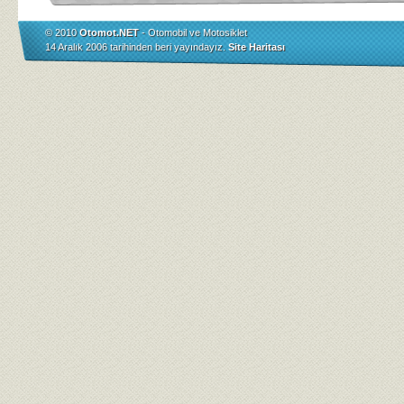
© 2010
Otomot.NET
- Otomobil ve Motosiklet
14 Aralık 2006 tarihinden beri yayındayız.
Site Haritası