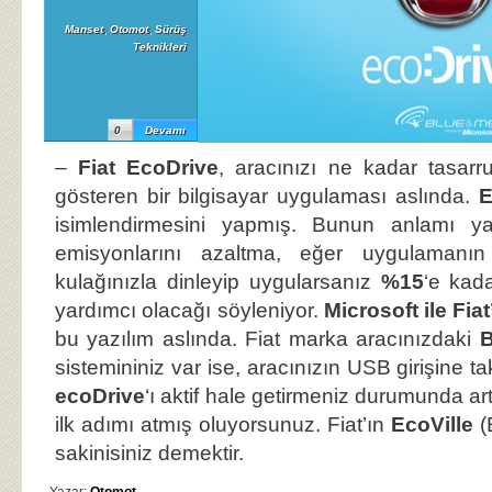
Manset
,
Otomot
,
Sürüş
Teknikleri
0
Devamı
–
Fiat EcoDrive
, aracınızı ne kadar tasarruf
gösteren bir bilgisayar uygulaması aslında.
E
isimlendirmesini yapmış. Bunun anlamı ya
emisyonlarını azaltma, eğer uygulamanın 
kulağınızla dinleyip uygularsanız
%15
‘e kad
yardımcı olacağı söyleniyor.
Microsoft ile Fiat
bu yazılım aslında. Fiat marka aracınızdaki
sistemininiz var ise, aracınızın USB girişine ta
ecoDrive
‘ı aktif hale getirmeniz durumunda art
ilk adımı atmış oluyorsunuz. Fiat’ın
EcoVille
(
sakinisiniz demektir.