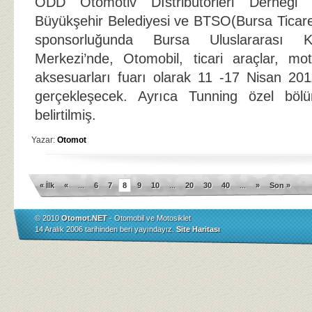
ODD Otomotiv Dİstribütörleri Derneği iş
Büyükşehir Belediyesi ve BTSO(Bursa Ticar
sponsorluğunda Bursa Uluslararası
Merkezi’nde, Otomobil, ticari araçlar, moto
aksesuarları fuarı olarak 11 -17 Nisan 2011
gerçekleşecek. Ayrıca Tunning özel böl
belirtilmiş.
Yazar:
Otomot
« İlk
«
...
6
7
8
9
10
...
20
30
40
...
»
Son »
© 2010
Otomot.NET
- Otomobil ve Motosiklet
14 Aralık 2006 tarihinden beri yayındayız.
Site Haritası