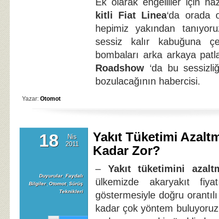
Ek olarak engelliler için h
kitli Fiat Linea
‘da orada o
hepimiz yakından tanıyoru
sessiz kalır kabuğuna çe
bombaları arka arkaya patl
Roadshow
‘da bu sessizli
bozulacağının habercisi.
Yazar:
Otomot
Yakıt Tüketimi Azal
18
Nis
2011
Kadar Zor?
–
Yakıt tüketimini azal
Duyurular
,
Faydalı
ülkemizde akaryakıt fiyat
Bilgiler
,
Otomot
,
Sürüş
Teknikleri
göstermesiyle doğru orantıl
kadar çok yöntem buluyoruz,