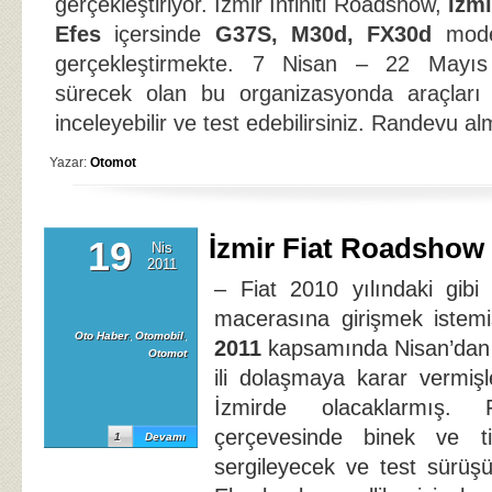
gerçekleştiriyor. İzmir Infiniti Roadshow,
İzm
Efes
içersinde
G37S, M30d, FX30d
model
gerçekleştirmekte. 7 Nisan – 22 Mayıs t
sürecek olan bu organizasyonda araçları y
inceleyebilir ve test edebilirsiniz. Randevu 
Yazar:
Otomot
İzmir Fiat Roadshow 
19
Nis
2011
– Fiat 2010 yılındaki gibi
macerasına girişmek istem
Oto Haber
,
Otomobil
,
2011
kapsamında Nisan’dan 
Otomot
ili dolaşmaya karar vermiş
İzmirde olacaklarmış. 
çerçevesinde binek ve t
1
Devamı
sergileyecek ve test sürüş