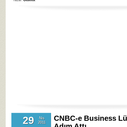
Yazar:
Otomot
CNBC-e Business L
29
Nis
2011
Adım Attı