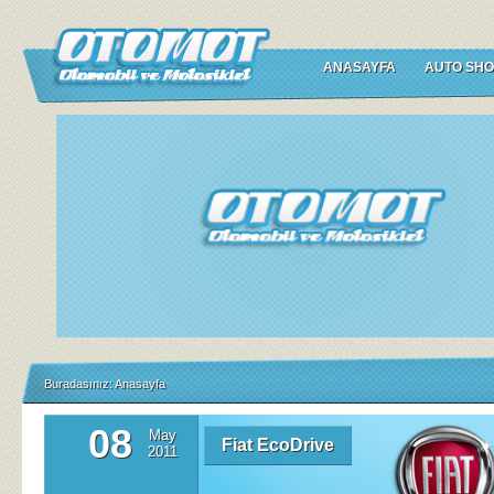
ANASAYFA
AUTO SHO
Buradasınız:
Anasayfa
08
May
Fiat EcoDrive
2011