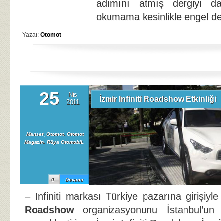
adımını atmış dergiyi d
okumama kesinlikle engel değ
Yazar:
Otomot
25
Nis
İzmir Infiniti Roadshow Etkinliği
2011
Manset
,
Otomot
,
Otomot
Magazin
,
Rüya OtomobiL
0
Devamı
– Infiniti markası Türkiye pazarına girişiyl
Roadshow
organizasyonunu İstanbul’un 