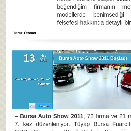
beğendiğim firmanın me
modellerde benimsediğ
felsefesi hakkında detaylı bi
Yazar:
Otomot
13
Nis
Bursa Auto Show 2011 Başladı
2011
FuarlaR
,
Manset
,
Otomot
Magazin
2
Devamı
–
Bursa Auto Show 2011
, 72 firma ve 21 m
7. kez düzenleniyor. Tüyap Bursa Fuarcılı