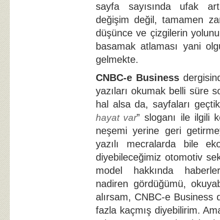
sayfa sayısında ufak artı
değişim değil, tamamen zam
düşünce ve çizgilerin yolunu
basamak atlaması yani olgu
gelmekte.
CNBC-e Business
dergisind
yazıları okumak belli süre 
hal alsa da, sayfaları geçt
” sloganı ile ilgili
hayat var
neşemi yerine geri getirme
yazılı mecralarda bile eko
diyebileceğimiz otomotiv se
model hakkında haberler
nadiren gördüğümü, okuyab
alırsam, CNBC-e Business de
fazla kaçmış diyebilirim. A