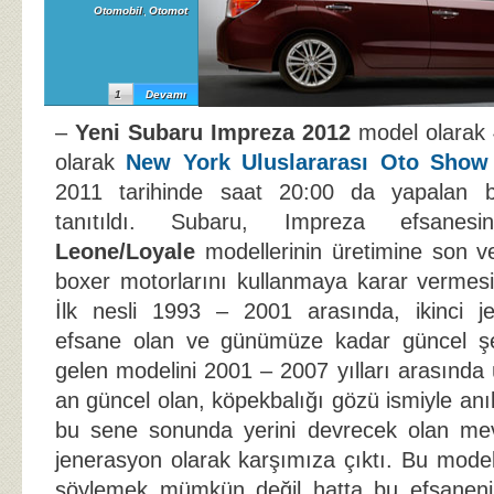
Otomobil
,
Otomot
1
Devamı
–
Yeni Subaru Impreza 2012
model olarak 
olarak
New York Uluslararası Oto Show
2011 tarihinde saat 20:00 da yapalan ba
tanıtıldı. Subaru, Impreza efsanes
Leone/Loyale
modellerinin üretimine son v
boxer motorlarını kullanmaya karar vermesi
İlk nesli 1993 – 2001 arasında, ikinci j
efsane olan ve günümüze kadar güncel şek
gelen modelini 2001 – 2007 yılları arasında 
an güncel olan, köpekbalığı gözü ismiyle an
bu sene sonunda yerini devrecek olan me
jenerasyon olarak karşımıza çıktı. Bu model
söylemek mümkün değil hatta bu efsaneni