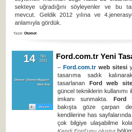
sekteye uğradığını söyleyenler ve bu ta
mevcut. Geldik 2012 yılına ve 4.jeneras
anlamıyla gördük.
Yazar:
Otomot
Ford.com.tr Yeni Tas
14
Nis
2011
–
Ford.com.tr
web sitesi
y
tasarıma sadık kalınara
Otomot
,
Otomot Magazin
,
tasarlanan
Ford web site
Web Site
güncel tekniklerin kullanımı i
imkanı sunmakta.
Ford 
bakışta göze çarpan deta
3
Devamı
kendilerine has sayfalarınd
çok bilgiye ulaşabilme kolayl
bölü
Kendi Ford’unu oluştur