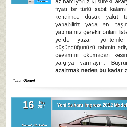
az harcıyoruz ki sürekli aka
5
Devamı
fiyatı bir türlü sabit kala
kendimce düşük yakıt tü
yapabiliriz yada en başın
yapmamız gerekir onları lis
yerde yazan yöntemleri
düşündüğünüzü tahmin edi
devamını okumadan kesinl
yargıya varmayın. Buy
azaltmak neden bu kadar 
Yazar:
Otomot
16
Nis
Yeni Subaru Impreza 2012 Model
2011
Manset
,
Oto Haber
,