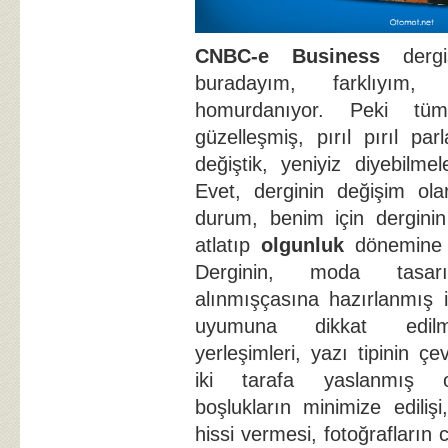
CNBC-e Business
derg
buradayım, farklıyım, 
homurdanıyor. Peki tü
güzelleşmiş, pırıl pırıl par
değiştik, yeniyiz diyebilmele
Evet, derginin değişim ola
durum, benim için derginin
atlatıp
olgunluk
dönemine g
Derginin, moda tasarı
alınmışçasına hazırlanmış 
uyumuna dikkat edilm
yerleşimleri, yazı tipinin ç
iki tarafa yaslanmış o
boşlukların minimize edili
hissi vermesi, fotoğrafların c