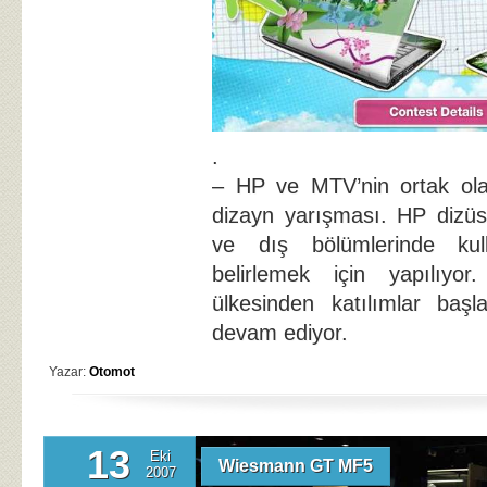
.
– HP ve MTV’nin ortak ola
dizayn yarışması. HP dizüst
ve dış bölümlerinde kull
belirlemek için yapılıyor
ülkesinden katılımlar baş
devam ediyor.
Yazar:
Otomot
13
Eki
Wiesmann GT MF5
2007