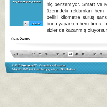
Faydalı Bilgiler
,
Otomot
hiç benzemiyor. Smart ve M
üzerindeki reklamları hem 
bellirli kilometre sürüş şans
bunu yaparken hem firma- 
3
Devamı
sizler de kazanmış oluyorsu
Yazar:
Otomot
« İlk
«
...
10
20
30
...
38
39
40
41
42
...
50
60
.
© 2010
Otomot.NET
- Otomobil ve Motosiklet
14 Aralık 2006 tarihinden beri yayındayız.
Site Haritası