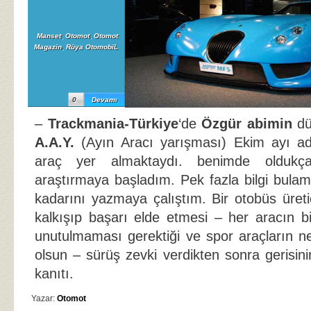
Manset
,
Otomot
,
Otomot
Magazin
,
Rüya OtomobiL
0
Devamı
–
Trackmania-Türkiye
‘de
Özgür abimin
düz
A.A.Y.
(Ayın Aracı yarışması) Ekim ayı ad
araç yer almaktaydı. benimde oldukça
araştırmaya başladım. Pek fazla bilgi bul
kadarını yazmaya çalıştım. Bir otobüs üretic
kalkışıp başarı elde etmesi – her aracın bi
unutulmaması gerektiği ve spor araçların ne
olsun – sürüş zevki verdikten sonra gerisin
kanıtı.
Yazar:
Otomot