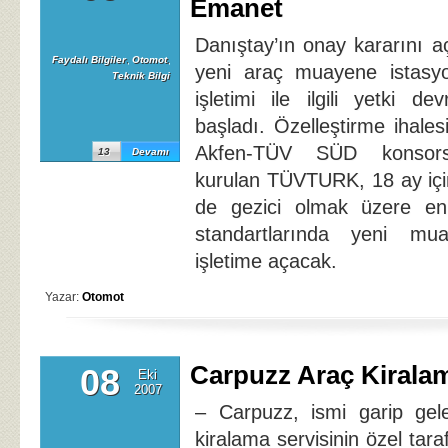
Emanet
Danıştay’ın onay kararını açı
Faydalı Bilgiler
,
Otomot
,
yeni araç muayene istasyo
Teknik Bilgi
işletimi ile ilgili yetki d
başladı. Özelleştirme ihale
Akfen-TÜV SÜD konsorsi
13
Devamı
kurulan TÜVTURK, 18 ay için
de gezici olmak üzere e
standartlarında yeni mu
işletime açacak.
Yazar:
Otomot
Carpuzz Araç Kiralam
08
Eki
2007
– Carpuzz, ismi garip gel
kiralama servisinin özel taraf