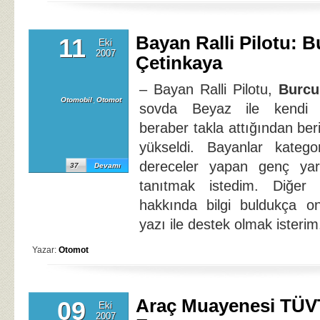
Bayan Ralli Pilotu: 
11
Eki
2007
Çetinkaya
– Bayan Ralli Pilotu,
Burcu
Otomobil
,
Otomot
sovda Beyaz ile kendi y
beraber takla attığından beri
yükseldi. Bayanlar katego
dereceler yapan genç yarı
37
Devamı
tanıtmak istedim. Diğer b
hakkında bilgi buldukça on
yazı ile destek olmak isterim
Yazar:
Otomot
Araç Muayenesi TÜ
09
Eki
2007