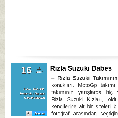
Rizla Suzuki Babes
16
Eki
2007
–
Rizla Suzuki Takımının
konukları. MotoGp takımı 
Babes
,
Moto GP
,
takımının yarışlarda hiç 
Motosiklet
,
Otomot
,
Otomot Magazin
Rizla Suzuki Kızları, old
kendilerine ait bir siteleri 
fotoğraf arasından seçtiğim
0
Devamı