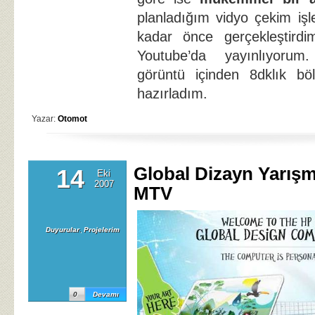
planladığım vidyo çekim işl
kadar önce gerçekleştirdi
Youtube’da yayınlıyorum
görüntü içinden 8dklık bö
hazırladım.
Yazar:
Otomot
Global Dizayn Yarışm
14
Eki
2007
MTV
Duyurular
,
Projelerim
0
Devamı