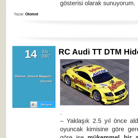
gösterisi olarak sunuyorum.
Yazar:
Otomot
RC Audi TT DTM Hi
14
Eki
2007
Otomot
,
Otomot Magazin
,
Oyunlar
0
Devamı
.
– Yaklaşık 2.5 yıl önce al
oyuncak kimisine göre ger
göre ise
mükemmel bir a