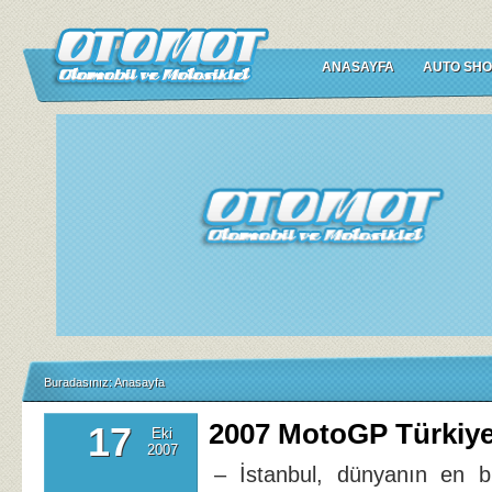
ANASAYFA
AUTO SHO
Buradasınız:
Anasayfa
2007 MotoGP Türkiy
17
Eki
2007
– İstanbul, dünyanın en b