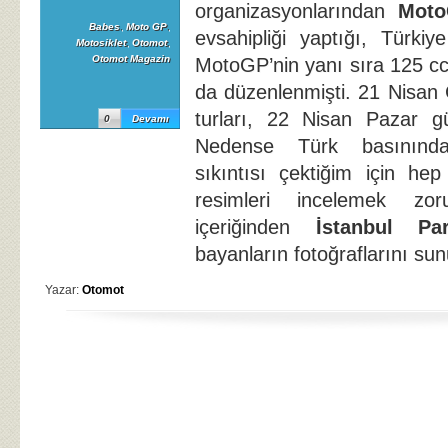
organizasyonlarından
Mot
Babes
,
Moto GP
,
evsahipliği yaptığı, Türkiy
Motosiklet
,
Otomot
,
Otomot Magazin
MotoGP’nin yanı sıra 125 cc
da düzenlenmişti. 21 Nisan
turları, 22 Nisan Pazar g
0
Devamı
Nedense Türk basınında
sıkıntısı çektiğim için he
resimleri incelemek zo
içeriğinden
İstanbul Pa
bayanların fotoğraflarını su
Yazar:
Otomot