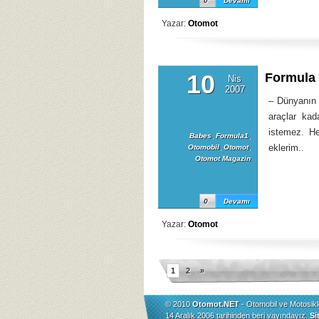
0
Devamı
Yazar:
Otomot
10
Formula
Nis
2007
– Dünyanın 
araçlar kad
istemez. He
Babes
,
Formula1
,
eklerim..
Otomobil
,
Otomot
,
Otomot Magazin
0
Devamı
Yazar:
Otomot
1
2
»
© 2010
Otomot.NET
- Otomobil ve Motosikl
14 Aralık 2006 tarihinden beri yayındayız.
Si