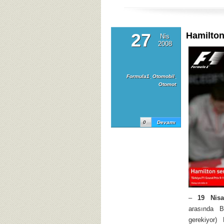
27
Hamilton
Nis
2008
Formula1
,
Otomobil
,
Otomot
0
Devamı
–
19 Nisa
arasında Bi
gerekiyor)