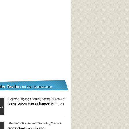
ler Yazılar
/ En Çok Yorumlananlar
Faydalı Bilgiler
,
Otomot
,
Sürüş Teknikleri
Yarış Pilotu Olmak İstiyorum
(104)
Manset
,
Oto Haber
,
Otomobil
,
Otomot
2009 Opel İnsignia
(80)