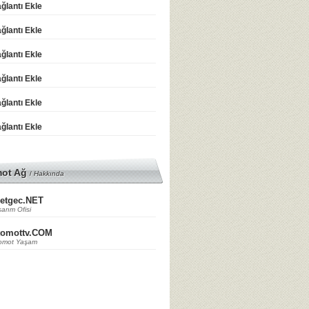
ğlantı Ekle
ğlantı Ekle
ğlantı Ekle
ğlantı Ekle
ğlantı Ekle
ğlantı Ekle
mot Ağ
/
Hakkında
etgec.NET
arım Ofisi
tomottv.COM
omot Yaşam