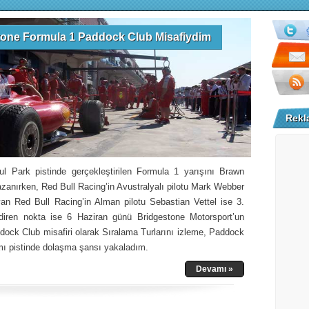
tone Formula 1 Paddock Club Misafiydim
Rekl
ul Park pistinde gerçekleştirilen Formula 1 yarışını Brawn
azanırken, Red Bull Racing’in Avustralyalı pilotu Mark Webber
yan Red Bull Racing’in Alman pilotu Sebastian Vettel ise 3.
lendiren nokta ise 6 Haziran günü Bridgestone Motorsport’un
ddock Club misafiri olarak Sıralama Turlarını izleme, Paddock
ı pistinde dolaşma şansı yakaladım.
Devamı »