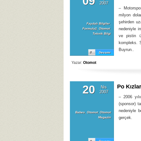
09
2007
– Motorspor
milyon dola
şehirden uza
Faydalı Bilgiler
,
nedeniyle i
Formula1
,
Otomot
,
Teknik Bilgi
ve pistin 
kompleks. S
Buyrun..
0
Devamı
Yazar:
Otomot
20
Po Kızlar
Nis
2007
– 2006 yılı
(sponsor) ta
nedeniyle bö
Babes
,
Otomot
,
Otomot
gerçek.
Magazin