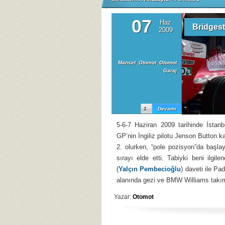
07
Haz
Bridges
2009
Manset
,
Otomot
,
Otomot
Garaj
1
Devamı
5-6-7 Haziran 2009 tarihinde İstanb
GP’nin İngiliz pilotu Jenson Button k
2. olurken, “pole pozisyon”da başla
sırayı elde etti. Tabiyki beni ilgi
(
Yalçın Pembecioğlu
) daveti ile Pa
alanında gezi ve BMW Williams takım
Yazar:
Otomot