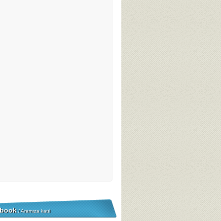
book
/ Aramıza katıl