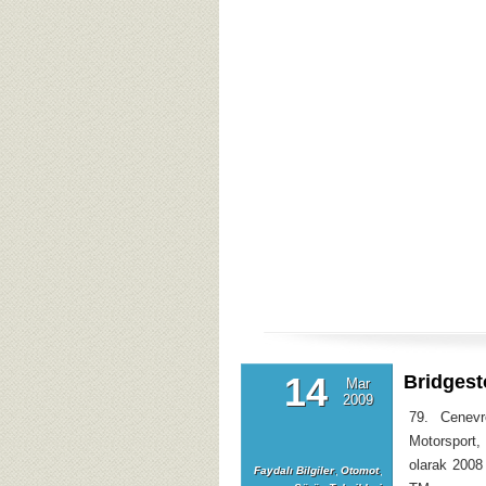
14
Bridgest
Mar
2009
79. Cenevr
Motorsport,
olarak 2008 
Faydalı Bilgiler
,
Otomot
,