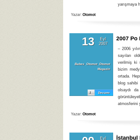
yarışmaya h
Yazar:
Otomot
13
2007 Po 
Eyl
2007
– 2006 yılı
sayıları o
verilmiş ki
Babes
,
Otomot
,
Otomot
bizim medya
Magazin
ortada. Hep
blog sahibi
olsaydı da 
1
Devamı
görüntüleye
atmosferin
Yazar:
Otomot
İstanbul 
Eyl