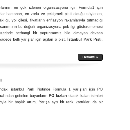
larının en çok izlenen organizasyonu için Formula1 için
rlar harcanan, en zorlu ve çekişmeli pisti olduğu söylenen,
klığı, yol çilesi, fiyatların enflasyon rakamlarıyla tutmadığı
nsanımızın bu değerli organizasyona pek ilgi gösterememesi
üzerinde herhangi bir yaptırımımız bile olmayan devasa
adece belli yarışlar için açılan o pist.
İstanbul Park Pisti
.
Devamı »
ı
ndaki istanbul Park Pistinde Formula 1 yarışları için PO
rafından getirilen bayanların
PO kızları
olarak kalan isimleri
yle bir başlık attım. Yarışa ayrı bir renk kattıkları da bir