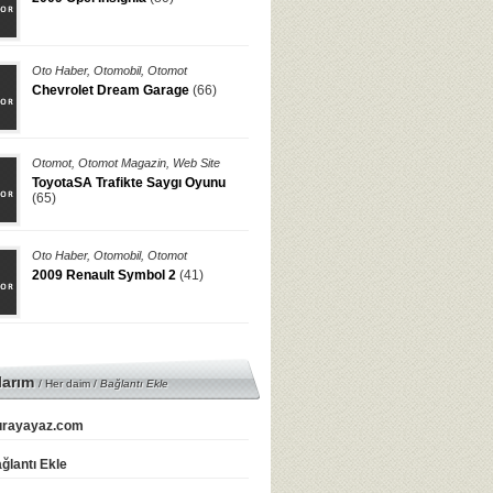
Oto Haber
,
Otomobil
,
Otomot
Chevrolet Dream Garage
(66)
Otomot
,
Otomot Magazin
,
Web Site
ToyotaSA Trafikte Saygı Oyunu
(65)
Oto Haber
,
Otomobil
,
Otomot
2009 Renault Symbol 2
(41)
larım
/ Her daim /
Bağlantı Ekle
rayayaz.com
ğlantı Ekle