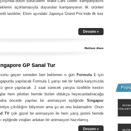
ılışında bütün sürücülerin “Make Cars Green” kampanyasını
eklerini açıklamasıyla duyurulan kampanyanın ilk ürünleri
eritli lastikler, Ekim ayındaki Japonya Grand Prix’inde ilk kez
Devamı »
Reklam Alanı
ingapore GP Sanal Tur
 sonu geçen seneden beri beklenen o gün
Formula 1
için
gapurda yapılacak Formula 1 yarışı tek bir farkla karşımızda
Popü
ü gece yapılacak. 2 saat sürecek yarışta özellikle keskin
ajlar hem pilotları hemde bizleri oldukça heyecanladıracağa
Daha öncede yapılan bir animasyon eşliğinde
Singapur
zintiye çıkıldığını biliyorum ama şu an onu bulamadım. Onun
ed TV
çok güzel bir animasyon ile hem yarış pistini hemde
ı eşliğinde virajları anlatan bir animasyon hazırlamış.
Devamı »