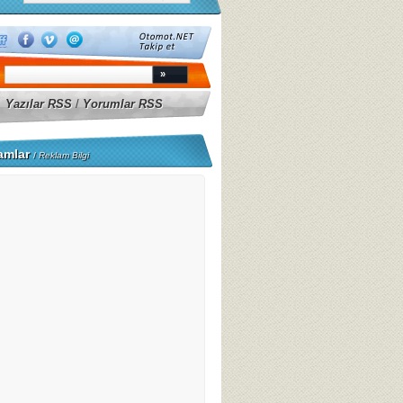
Yazılar RSS
/
Yorumlar RSS
amlar
/
Reklam Bilgi