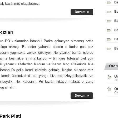
Ba
ak kazanmış olacaksınız.
Ba
Devamı »
Ba
Ba
Kızları
Ba
nın PO kızlarından İstanbul Parka gelmeyen olmamış hatta
ldukça artmış. Bu sefer yabancı basına o kadar çok poz
Ba
 seçim yapmakta zorluk çekiliyor. Ne yazikki bu tür işlerde
mız kesinlikle sınıfta kalıyor – bir kare fotoğraf biel yok
si yabancı sitelerden buldum ve inanın blog sitelerinde bile
Oto
 İstanbul’a gelip kendi elleriyle çekmiş. Keşke bir şansımız
kendi ülkemizdeki bu yarışı bizlerde izleyebilseydik ve
Ur
Tas
bilseydik. Her karesini.. Po kızları hikaye maksat o yarış
i yaşamak…
O
Ot
Devamı »
Park Pisti