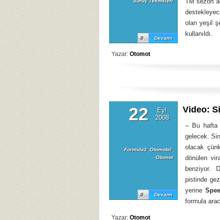
TM sezon aç
Sürüş Teknikleri
destekleyec
olan yeşil ş
kullanıldı.
0
Devamı
Yazar:
Otomot
22
Video: S
Eyl
2008
– Bu hafta
gelecek. Sin
olacak çünk
Formula1
,
Otomobil
,
dönülen vir
Otomot
benziyor. 
pistinde ge
yerine
Spe
0
Devamı
formula arac
Yazar:
Otomot