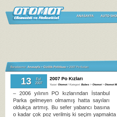
ANASAYFA
AUTO SHO
Buradasınız:
Anasayfa
»
Gizlilik Politikası
»
2007 Po Kızları
13
2007 Po Kızları
Eyl
2007
Yazar:
Otomot
/ Kategori:
Babes
>
Otomot
>
Otomot M
– 2006 yılının PO kızlarından İstanbul
Parka gelmeyen olmamış hatta sayıları
oldukça artmış. Bu sefer yabancı basına
o kadar çok poz verilmiş ki seçim yapmakta 