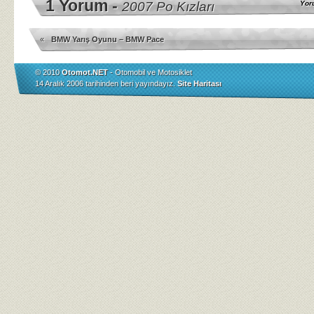
1 Yorum -
2007 Po Kızları
Yor
«
BMW Yarış Oyunu – BMW Pace
© 2010
Otomot.NET
- Otomobil ve Motosiklet
14 Aralık 2006 tarihinden beri yayındayız.
Site Haritası