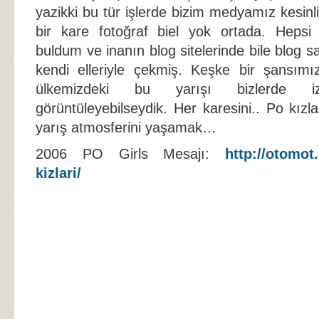
yazikki bu tür işlerde bizim medyamız kesinlik
bir kare fotoğraf biel yok ortada. Hepsi 
buldum ve inanın blog sitelerinde bile blog sa
kendi elleriyle çekmiş. Keşke bir şansımı
ülkemizdeki bu yarışı bizlerde izl
görüntüleyebilseydik. Her karesini.. Po kız
yarış atmosferini yaşamak…
2006 PO Girls Mesajı:
http://otomot
kizlari/