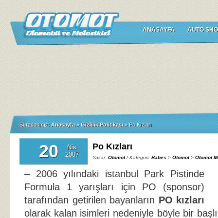
ANASAYFA
AUTO SHO
Buradasınız:
Anasayfa
»
Gizlilik Politikası
»
Po Kızları
20
Po Kızları
Nis
2007
Yazar:
Otomot
/ Kategori:
Babes
>
Otomot
>
Otomot M
– 2006 yılındaki istanbul Park Pistinde
Formula 1 yarışları için PO (sponsor)
tarafından getirilen bayanların
PO kızları
olarak kalan isimleri nedeniyle böyle bir başl