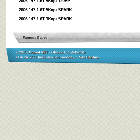
2006 147 1.6T 5Kapı 120HP
2006 147 1.6T 5Kapı SPARK
2006 147 1.6T 3Kapı SPARK
«
Famous Babes
© 2010
Otomot.NET
- Otomobil ve Motosiklet
14 Aralık 2006 tarihinden beri yayındayız.
Site Haritası