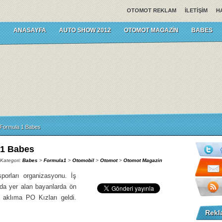
OTOMOT REKLAM
İLETIŞIM
H
ANASAYFA
AUTO SHOW 2012
OTOMOT MAGAZIN
BABES
Formula 1 Babes
 1 Babes
 Kategori:
Babes
>
Formula1
>
Otomobil
>
Otomot
>
Otomot Magazin
orları organizasyonu. İş
nda yer alan bayanlarda ön
 aklıma PO Kızları geldi.
Rekl