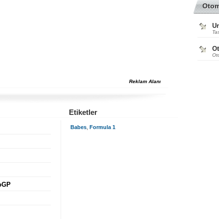
Oto
Ur
Tas
O
Ot
Reklam Alanı
Etiketler
Babes
,
Formula 1
toGP