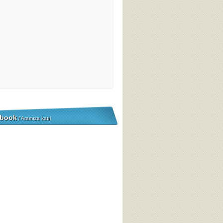
book
/ Aramıza katıl