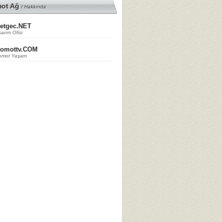
mot Ağ
/
Hakkında
etgec.NET
arım Ofisi
tomottv.COM
omot Yaşam