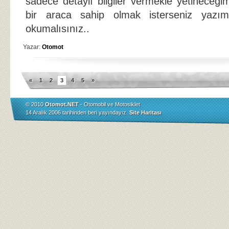
sadece detaylı bilgiler vermekle yetineceği
bir araca sahip olmak isterseniz yazı
okumalısınız..
Yazar:
Otomot
«
1
2
3
4
5
»
© 2010
Otomot.NET
- Otomobil ve Motosiklet
14 Aralık 2006 tarihinden beri yayındayız.
Site Haritası