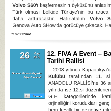
Volvo S60
‘ı keşfetmesinin öyküsünü anlatıl
Türk olması belkide Türkiye’nin bu araca 
daha arttıracaktır. Hatırlatalım
Volvo S
Genova Auto SHow’da görücüye çıkacak. Hadi
Yazar:
Otomot
12. FIVA A Event – B
26
May
2009
Tarihi Rallisi
– 2008 yılında Kapadokya’
Otomot
,
Otomot Magazin
,
Kulübü
tarafından 11. si
Rüya OtomobiL
ANADOLU RALLİSİ’ne 36 ara
yılında ise 12.si düzenlenen
G-H kategorilerinde katıl
0
Devamı
orjinalliğini korudukları genç 
hem keyifli bir gezintiye ç