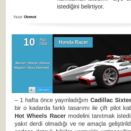
istediğini belirtiyor.
Yazar:
Otomot
10
Ağu
Honda Racer
2008
Manset
,
Otomot
,
Otomot
Magazin
,
Rüya OtomobiL
3
Devamı
– 1 hafta önce yayınladığım
Cadillac Sixte
bir o kadarda farklı tasarımı ile çift pilot k
Hot Wheels Racer
modelini tanıtmak istedi
yakıt derdi olmadığı ve ne amaçla geliştirildi