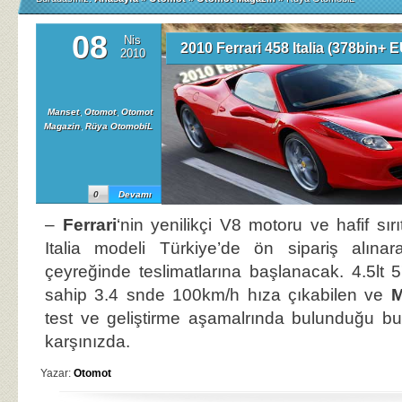
08
Nis
2010 Ferrari 458 Italia (378bin+ E
2010
Manset
,
Otomot
,
Otomot
Magazin
,
Rüya OtomobiL
0
Devamı
–
Ferrari
‘nin yenilikçi V8 motoru ve hafif sı
Italia modeli Türkiye’de ön sipariş alınar
çeyreğinde teslimatlarına başlanacak. 4.5l
sahip 3.4 snde 100km/h hıza çıkabilen ve
M
test ve geliştirme aşamalrında bulunduğu bu
karşınızda.
Yazar:
Otomot