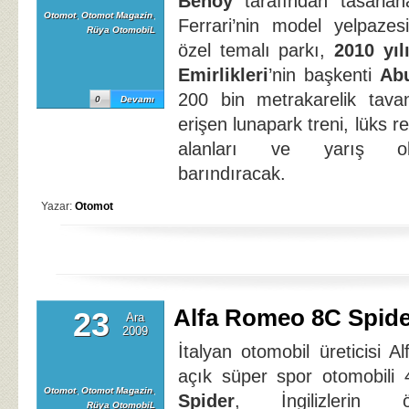
Benoy
tarafından tasarlan
Otomot
,
Otomot Magazin
,
Ferrari’nin model yelpazes
Rüya OtomobiL
özel temalı parkı,
2010 yıl
Emirlikleri
’nin başkenti
Ab
200 bin metrakarelik tava
0
Devamı
erişen lunapark treni, lüks re
alanları ve yarış ok
barındıracak.
Yazar:
Otomot
Alfa Romeo 8C Spide
23
Ara
2009
İtalyan otomobil üreticisi 
açık süper spor otomobili
Otomot
,
Otomot Magazin
,
Spider
, İngilizlerin 
Rüya OtomobiL