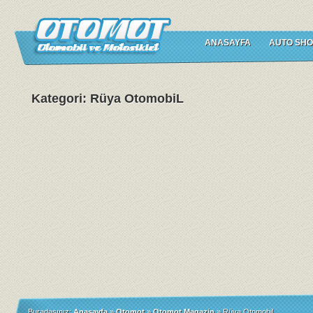
ANASAYFA
AUTO SHO
Kategori: Rüya OtomobiL
Buradasınız:
Anasayfa
»
Otomot
»
Otomot Magazin
»
Rüya OtomobiL