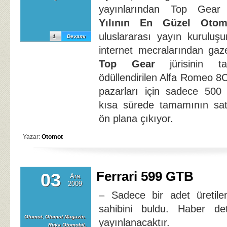
yayınlarından Top Gear 
Yılının En Güzel Otomo
uluslararası yayın kuruluş
1
Devamı
internet mecralarından gaze
Top Gear
jürisinin tak
ödüllendirilen Alfa Romeo 8
pazarları için sadece 500 
kısa sürede tamamının sat
ön plana çıkıyor.
Yazar:
Otomot
Ferrari 599 GTB
03
Ara
2009
– Sadece bir adet üretile
sahibini buldu. Haber det
Otomot
,
Otomot Magazin
,
yayınlanacaktır.
Rüya OtomobiL