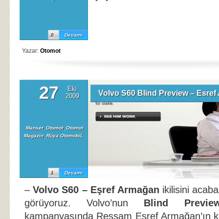
0
Devamı
Yazar:
Otomot
27
Eki
Volvo S60 Blind Preview – Esre
2009
Manset
,
Otomot
,
Otomot
Magazin
,
Rüya OtomobiL
1
Devamı
–
Volvo S60 – Eşref Armağan
ikilisini aca
görüyoruz. Volvo’nun
Blind Previe
kampanyasında Ressam Eşref Armağan’ın k