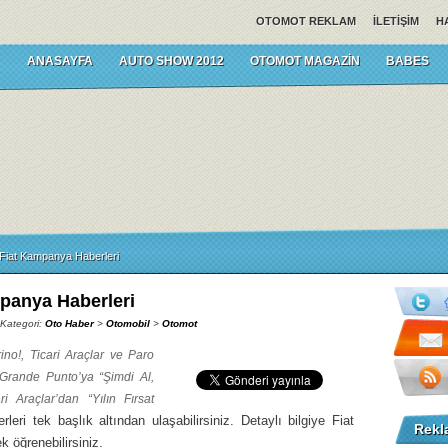
OTOMOT REKLAM
İLETIŞIM
H
ANASAYFA
AUTO SHOW 2012
OTOMOT MAGAZIN
BABES
Fiat Kampanya Haberleri
panya Haberleri
 Kategori:
Oto Haber
>
Otomobil
>
Otomot
rino!, Ticari Araçlar ve Paro
, Grande Punto’ya “Şimdi Al,
 Araçlar’dan “Yılın Fırsat
ri tek başlık altından ulaşabilirsiniz. Detaylı bilgiye Fiat
Rekl
k öğrenebilirsiniz.