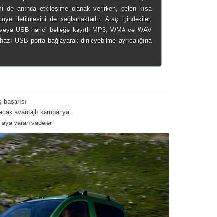
mi de anında etkileşime olanak verirken, gelen kısa
ye iletilmesini de sağlamaktadır. Araç içindekiler,
r veya USB haricî belleğe kayıtlı MP3, WMA ve WAV
 cihazı USB porta bağlayarak dinleyebilme ayrıcalığına
ş başarısı
olacak avantajlı kampanya.
8 aya varan vadeler