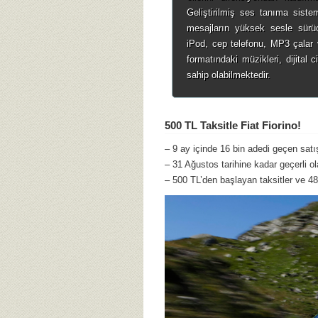
Geliştirilmiş ses tanıma siste
mesajların yüksek sesle sürücü
iPod, cep telefonu, MP3 çala
formatındaki müzikleri, dijital
sahip olabilmektedir.
500 TL Taksitle Fiat Fiorino!
– 9 ay içinde 16 bin adedi geçen satı
– 31 Ağustos tarihine kadar geçerli 
– 500 TL’den başlayan taksitler ve 4