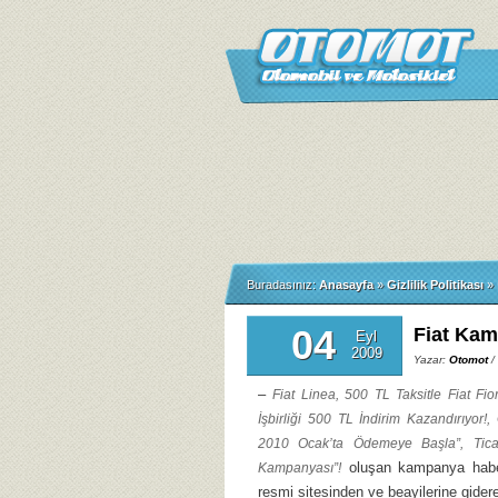
Buradasınız:
Anasayfa
»
Gizlilik Politikası
»
04
Fiat Kam
Eyl
2009
Yazar:
Otomot
/
–
Fiat Linea, 500 TL Taksitle Fiat Fio
İşbirliği 500 TL İndirim Kazandırıyor!
2010 Ocak’ta Ödemeye Başla”, Ticari
oluşan kampanya haberle
Kampanyası”!
resmi sitesinden ve beayilerine gidere