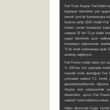
Fiat Ticari Araçlar, Fiat Doblo’
başlayan taksitlerle çok uygu
erecek yeni bir kampanyaya star
fiyatına sahip 2010 model Fiat
imkanı sunan kampanya kapsa
vadeyle 25 bin TL’ye kadar kre
uygun taksitlerle uzun vade
kampanya kapsamında anahtar 
TL’lik kredi kullananlara ayda 
avantajı sağlanıyor..
Fiat Fiorino model ailesi için u
% 100’üne sıfır peşinatla kred
masraflı kredi desteğiyle Fiat
çıkmadan sadece T.C. kimlik n
gerçekleştirebiliyorlar. Ağusto
Araçlar ürün yelpazesinde ye
tüketicilere, ayrıca Fiat Fina
vadeyle” kredi kullanma imkanı 
Halen ülkemizde Cargo, Combi v