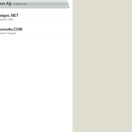
mot Ağ
/
Hakkında
etgec.NET
arım Ofisi
tomottv.COM
omot Yaşam