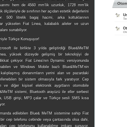
Oto
tasarımı hem de 4560 mm’lik uzunluk, 1728 mm’lik
 ölçüleriyle de sınıfının her açıdan estetik değerlerini
Ur
or. 500 litrelik bagaj hacmi, arka koltuklarının
Tas
dar yükselen Fiat Linea, kalabalık aileler ve uzun
O
alanı sunabiliyor.
Ot
miyle Türkçe Konuşuyor!
rosoft ile birlikte 3 yılda geliştirdiği Blue&MeTM
inea, yüksek düzeyde gelişmiş bir teknolojiyi de
 dikkat çekiyor. Fiat Linea’nın Dynamic versiyonunda
lınabilen ve Windows Mobile bazlı Blue&MeTM’nin
 kalıplaşmış donanımların yerini alan ve pazardaki
cellenebilen bir sistem olmasıyla fark yaratıyor. Cep
ın ve diğer kişisel elektronik aygıtların otomobile
&MeTM sistemi, Bluetooth arayüzü ile eller serbest
nıma, USB girişi, MP3 çalar ve Türkçe sesli SMS kısa
yor.
kumanda edilebilen Blue& MeTM sistemine sahip Fiat
 bir cep telefonu cebinde veya çantasında olsa dahi,
rmadan cep telefonunu kullanabilme imkanı sunuyor.