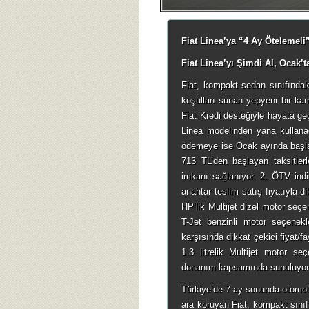
Fiat Linea’ya “4 Ay Ötelemel
Fiat Linea’yı Şimdi Al, Ocak’
Fiat, kompakt sedan sınıfındak
koşulları sunan yepyeni bir kam
Fiat Kredi desteğiyle hayata ge
Linea modelinden yana kullanac
ödemeye ise Ocak ayında başl
713 TL’den başlayan taksitle
imkanı sağlanıyor. 2. ÖTV ind
anahtar teslim satış fiyatıyla d
HP’lik Multijet dizel motor seçe
T-Jet benzinli motor seçenekler
karşısında dikkat çekici fiyat/f
1.3 litrelik Multijet motor s
donanım kapsamında sunuluyor
Türkiye’de 7 ay sonunda otomot
ara koruyan Fiat, kompakt sınıf