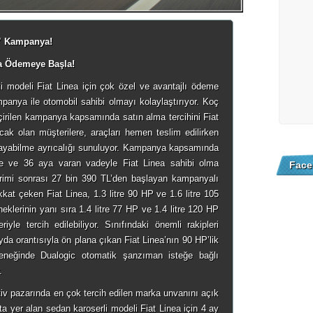
i” Kampanya!
ta Ödemeye Başla!
i modeli Fiat Linea için çok özel ve avantajlı ödeme
panya ile otomobil sahibi olmayı kolaylaştırıyor. Koç
çirilen kampanya kapsamında satın alma tercihini Fiat
ak olan müşterilere, araçları hemen teslim edilirken
ayabilme ayrıcalığı sunuluyor. Kampanya kapsamında
rle ve 36 aya varan vadeyle Fiat Linea sahibi olma
Face
irimi sonrası 27 bin 390 TL’den başlayan kampanyalı
ikkat çeken Fiat Linea, 1.3 litre 90 HP ve 1.6 litre 105
neklerinin yanı sıra 1.4 litre 77 HP ve 1.4 litre 120 HP
iyle tercih edilebiliyor. Sınıfındaki önemli rakipleri
ayda orantısıyla ön plana çıkan Fiat Linea’nın 90 HP’lik
eçeneğinde Dualogic otomatik şanzıman isteğe bağlı
.
iv pazarında en çok tercih edilen marka unvanını açık
ta yer alan sedan karoserli modeli Fiat Linea için 4 ay