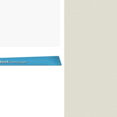
book
/ Aramıza katıl