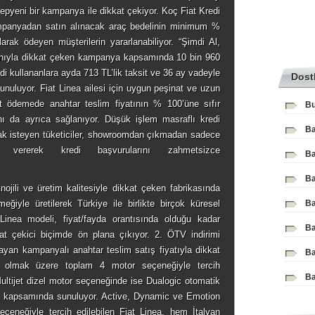
pyeni bir kampanya ile dikkat çekiyor. Koç Fiat Kredi
ampanyadan satın alınacak araç bedelinin minimum %
rak ödeyen müşterilerin yararlanabiliyor. “Şimdi Al,
nıyla dikkat çeken kampanya kapsamında 10 bin 960
edi kullananlara ayda 713 TL’lik taksit ve 36 ay vadeyle
Dost
unuluyor. Fiat Linea ailesi için uygun peşinat ve uzun
it ödemede anahtar teslim fiyatının % 100’üne sıfır
Bu
nı da ayrıca sağlanıyor. Düşük işlem masraflı kredi
Ba
mak isteyen tüketiciler, showroomdan çıkmadan sadece
ı vererek kredi başvurularını zahmetsizce
Ba
Ba
ojili ve üretim kalitesiyle dikkat çeken fabrikasında
ğiyle üretilerek Türkiye ile birlikte birçok küresel
Ba
Linea modeli, fiyat/fayda orantısında olduğu kadar
Ba
kat çekici biçimde ön plana çıkıyor. 2. ÖTV indirimi
ayan kampanyalı anahtar teslim satış fiyatıyla dikkat
Ba
el olmak üzere toplam 4 motor seçeneğiyle tercih
Ba
k Multijet dizel motor seçeneğinde ise Dualogic otomatik
m kapsamında sunuluyor. Active, Dynamic ve Emotion
eçeneğiyle tercih edilebilen Fiat Linea, hem İtalyan