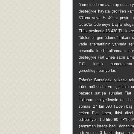
ötemeli ödeme avantajı sunan ye
desteğiyle hayata geçirilen k
30’unu veya % 40’ını peşin ola
Ocak’ta Ödemeye Başla” sloga
TL’lik peşinatla 16.430 TL’lik kr
“ötelemeli geri ödeme” imkanı s
vade alternatifinin yanında eş
peşinatla kredi kullanma imka
desteğiyle Fiat Linea satın al
T.C. kimlik numaraların
gerçekleştirebiliyorlar.
Tofaş’ın Bursa’daki yüksek tekn
Türk mühendis ve işçisinin eme
pazarda satışa sunulan Fiat 
kullanım maliyetleriyle de dik
sonrası 27 bin 390 TL’den başl
çeken Fiat Linea, ikisi diz
edilebiliyor. 1.3 litre 90 HP’li
şanzıman isteğe bağlı donanı
adı verilen 3 farklı donanım s