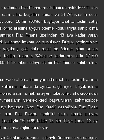
nun ardından Fiat Fiorino modeli içinde aylık 500 TL’den
n satın alma koşulları sunan ve 31 Ağustos’ta sona
t verdi. 18 bin 700’den başlayan anahtar teslim satış
 Fiorino ailesine uygun ödeme koşullarıyla sahip olma
mında Fiat Finans üzerinden 48 aya kadar varan
di kullanma imkanı da sunuluyor. Düşük peşinatla ve
ye yayılmış çok daha rahat bir ödeme planı sunan
teslim tutarının %20’sine kadar peşinatla 17.500
500 TL’lik taksit ödeyerek bir Fiat Fiorino sahibi olma
zun vade alternatifinin yanında anahtar teslim fiyatının
i kullanma imkanı da ayrıca sağlanıyor. Düşük işlem
 Fiorino satın almak isteyen tüketiciler, showroomdan
umaralarını vererek kredi başvurularını zahmetsizce
s ayı boyunca “Koç Fiat Kredi” desteğiyle Fiat Ticari
r alan Fiat Fiorino modelini satın almak isteyen
ns kanalıyla “% 0.99 faizle 12 bin TL’ye kadar 12 ay
içeren avantajlar sunuluyor.
e Combimix karoser tipleriyle üretemine ve satışına