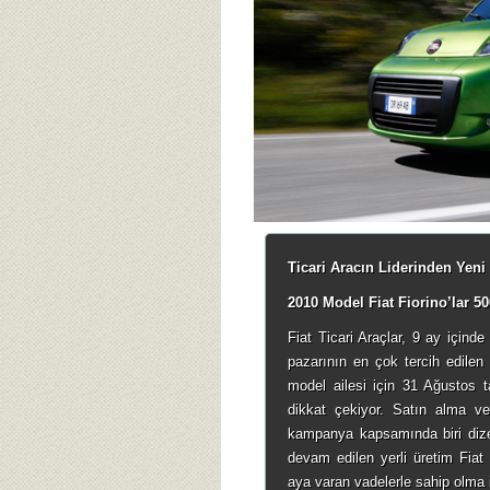
Ticari Aracın Liderinden Yeni
2010 Model Fiat Fiorino’lar 50
Fiat Ticari Araçlar, 9 ay içinde
pazarının en çok tercih edilen
model ailesi için 31 Ağustos t
dikkat çekiyor. Satın alma ve
kampanya kapsamında biri dize
devam edilen yerli üretim Fiat 
aya varan vadelerle sahip olma 