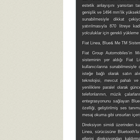
estetik anlayışını yansıtan 
genişlik ve 1494 mm’lik yükseklik
sunabilmesiyle dikkat çekiy
yatırılmasıyla 870 litreye ka
yolculuklar için gerekli yükleme 
Fiat Linea, Blue& Me TM Siste
Fiat Group Automobiles’in Mic
sisteminin yer aldığı Fiat L
kullanıcılarına sunabilmesiyle
isteğe bağlı olarak satın a
teknolojisi, mevcut pahalı ve
yeniliklere paralel olarak gün
telefonlarının, müzik çalarlar
entegrasyonunu sağlayan Blue
özelliği, geliştirilmiş ses ta
mesaj okuma gibi unsurları içeri
Direksiyon simidi üzerinden 
Linea, sürücüsüne Bluetooth’lu
ellerini direksiyondan kaldı