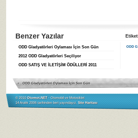
Benzer Yazılar
Etiket
ODD Gladyatörleri Oylaması İçin Son Gün
ODD Gl
2012 ODD Gladyatörleri Seçiliyor
ODD SATIŞ VE İLETİŞİM ÖDÜLLERİ 2011
«
ODD Gladyatörleri Oylaması İçin Son Gün
© 2010
Otomot.NET
- Otomobil ve Motosiklet
14 Aralık 2006 tarihinden beri yayındayız.
Site Haritası