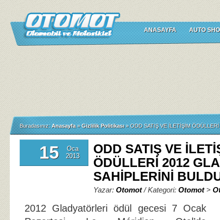
ANASAYFA
AUTO SHO
Buradasınız:
Anasayfa
»
Gizlilik Politikası
»
ODD SATIŞ VE İLETİŞİM ÖDÜLLER
ODD SATIŞ VE İLETİ
15
Oca
2013
ÖDÜLLERİ 2012 GL
SAHİPLERİNİ BULD
Yazar:
Otomot
/ Kategori:
Otomot
>
O
2012 Gladyatörleri ödül gecesi 7 Ocak