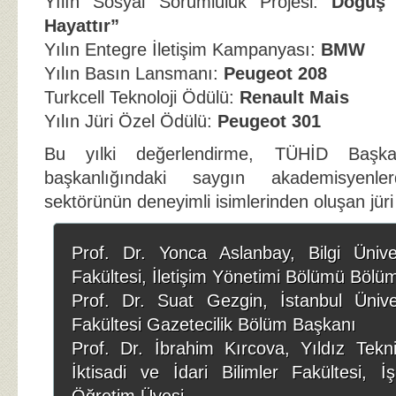
Yılın Sosyal Sorumluluk Projesi:
Doğuş 
Hayattır”
Yılın Entegre İletişim Kampanyası:
BMW
Yılın Basın Lansmanı:
Peugeot 208
Turkcell Teknoloji Ödülü:
Renault Mais
Yılın Jüri Özel Ödülü:
Peugeot 301
Bu yılki değerlendirme, TÜHİD Başk
başkanlığındaki saygın akademisyenle
sektörünün deneyimli isimlerinden oluşan jüri
Prof. Dr. Yonca Aslanbay, Bilgi Ünivers
Fakültesi, İletişim Yönetimi Bölümü Bölü
Prof. Dr. Suat Gezgin, İstanbul Ünivers
Fakültesi Gazetecilik Bölüm Başkanı
Prof. Dr. İbrahim Kırcova, Yıldız Tekni
İktisadi ve İdari Bilimler Fakültesi, 
Öğretim Üyesi