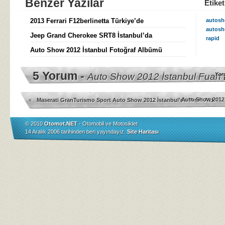
Benzer Yazılar
Etiket
2013 Ferrari F12berlinetta Türkiye’de
autosh
autosh
Jeep Grand Cherokee SRT8 İstanbul’da
rapid
Auto Show 2012 İstanbul Fotoğraf Albümü
5 Yorum -
Auto Show 2012 İstanbul Fuarı 
Yor
Auto Show 2012 
«
Maserati GranTurismo Sport Auto Show 2012 İstanbul’da Yerini Aldı
© 2010
Otomot.NET
- Otomobil ve Motosiklet
14 Aralık 2006 tarihinden beri yayındayız.
Site Haritası