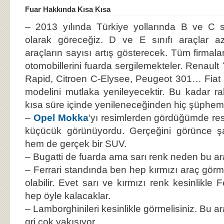
Fuar Hakkında Kısa Kısa
– 2013 yılında Türkiye yollarında B ve C sı
olarak göreceğiz. D ve E sınıfı araçlar aza
araçların sayısı artış gösterecek. Tüm firmal
otomobillerini fuarda sergilemekteler. Renaul
Rapid, Citroen C-Elysee, Peugeot 301… Fiat 
modelini mutlaka yenileyecektir. Bu kadar ra
kısa süre içinde yenileneceğinden hiç şüphem
–
Opel Mokka
‘yı resimlerden gördüğümde re
küçücük görünüyordu. Gerçeğini görünce 
hem de gerçek bir SUV.
– Bugatti de fuarda ama sarı renk neden bu ar
– Ferrari standında ben hep kırmızı araç görm
olabilir. Evet sarı ve kırmızı renk kesinlikle F
hep öyle kalacaklar.
– Lamborghinileri kesinlikle görmelisiniz. Bu a
gri çok yakışıyor.