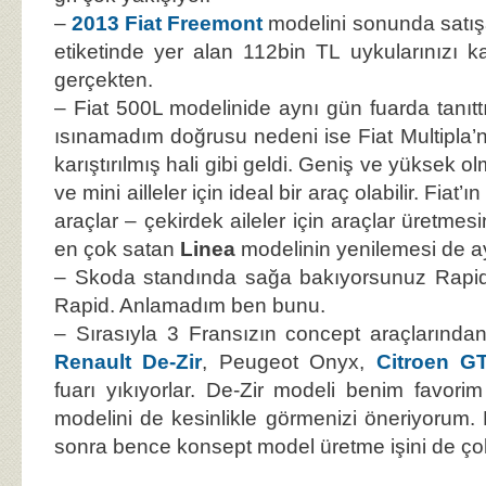
–
2013 Fiat Freemont
modelini sonunda satışa
etiketinde yer alan 112bin TL uykularınızı kaç
gerçekten.
– Fiat 500L modelinide aynı gün fuarda tanıt
ısınamadım doğrusu nedeni ise Fiat Multipla’nı
karıştırılmış hali gibi geldi. Geniş ve yüksek ol
ve mini ailleler için ideal bir araç olabilir. Fia
araçlar – çekirdek aileler için araçlar üretmesi
en çok satan
Linea
modelinin yenilemesi de ay
– Skoda standında sağa bakıyorsunuz Rapid
Rapid. Anlamadım ben bunu.
– Sırasıyla 3 Fransızın concept araçlarında
Renault De-Zir
, Peugeot Onyx,
Citroen G
fuarı yıkıyorlar. De-Zir modeli benim favor
modelini de kesinlikle görmenizi öneriyorum
sonra bence konsept model üretme işini de çok 