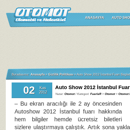
ANASAYFA
AUTO SHO
Buradasınız:
Anasayfa
»
Gizlilik Politikası
»
Auto Show 2012 İstanbul Fuarı Başlad
02
Auto Show 2012 İstanbul Fuar
Kas
2012
Yazar:
Otomot
/ Kategori:
FuarlaR
>
Otomot
>
Otomot 
– Bu ekran aracılığı ile 2 ay öncesinden
Autoshow 2012 İstanbul fuarı hakkında
hem bilgiler hemde ücretsiz biletleri
sizlere ulaştırmaya çalıştık. Artık sona yak