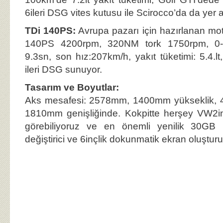
6ileri DSG vites kutusu ile Scirocco’da da yer a
TDi 140PS:
Avrupa pazarı için hazırlanan mo
140PS 4200rpm, 320NM tork 1750rpm, 0-
9.3sn, son hız:207km/h, yakıt tüketimi: 5.4.lt
ileri DSG sunuyor.
Tasarım ve Boyutlar:
Aks mesafesi: 2578mm, 1400mm yükseklik,
1810mm genişliğinde. Kokpitte herşey VW2in 
görebiliyoruz ve en önemli yenilik 30G
değiştirici ve 6inçlik dokunmatik ekran oluşturu