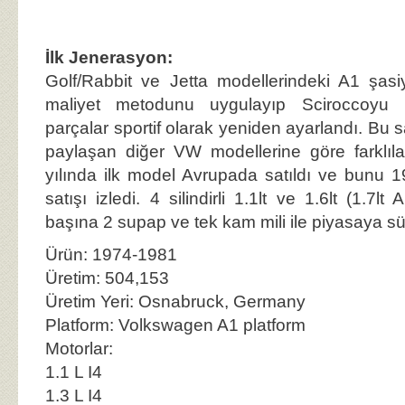
İlk Jenerasyon:
Golf/Rabbit ve Jetta modellerindeki A1 şasi
maliyet metodunu uygulayıp Sciroccoyu ü
parçalar sportif olarak yeniden ayarlandı. Bu 
paylaşan diğer VW modellerine göre farklıla
yılında ilk model Avrupada satıldı ve bunu 
satışı izledi. 4 silindirli 1.1lt ve 1.6lt (1.7lt 
başına 2 supap ve tek kam mili ile piyasaya sü
Ürün: 1974-1981
Üretim: 504,153
Üretim Yeri: Osnabruck, Germany
Platform: Volkswagen A1 platform
Motorlar:
1.1 L I4
1.3 L I4