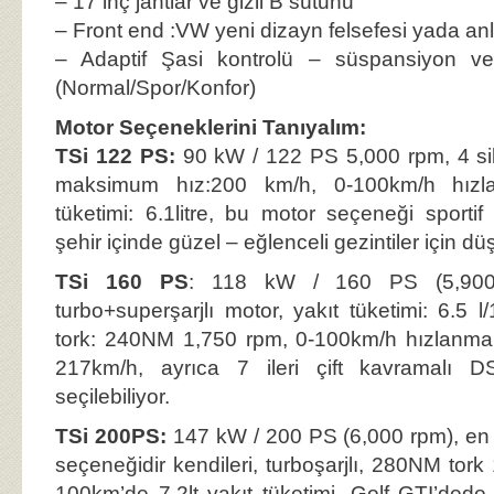
– 17 inç jantlar ve gizli B sütunu
– Front end :VW yeni dizayn felsefesi yada anl
– Adaptif Şasi kontrolü – süspansiyon ve 
(Normal/Spor/Konfor)
Motor Seçeneklerini Tanıyalım:
TSi 122 PS:
90 kW / 122 PS 5,000 rpm, 4 sili
maksimum hız:200 km/h, 0-100km/h hızla
tüketimi: 6.1litre, bu motor seçeneği sport
şehir içinde güzel – eğlenceli gezintiler için d
TSi 160 PS
: 118 kW / 160 PS (5,900 rp
turbo+superşarjlı motor, yakıt tüketimi: 6.
tork: 240NM 1,750 rpm, 0-100km/h hızlanma
217km/h, ayrıca 7 ileri çift kavramalı 
seçilebiliyor.
TSi 200PS:
147 kW / 200 PS (6,000 rpm), en
seçeneğidir kendileri, turboşarjlı, 280NM tork 1
100km’de 7.2lt yakıt tüketimi, Golf GTI’dede