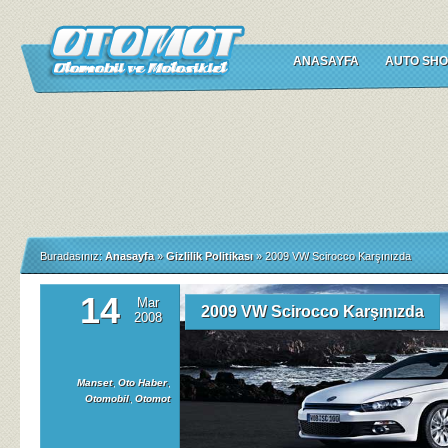
ANASAYFA
AUTO SHO
Buradasınız:
Anasayfa
»
Gizlilik Politikası
»
2009 VW Scirocco Karşınızda
14
Mar
2009 VW Scirocco Karşınızda
2008
Manset
,
Oto Haber
,
Otomobil
,
Otomot