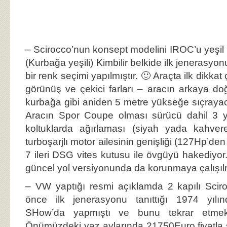
– Scirocco’nun konsept modelini IROC’u yeşil r
(Kurbağa yeşili) Kimbilir belkide ilk jenerasyon
bir renk seçimi yapılmıştır. 🙂 Araçta ilk dikka
görünüş ve çekici farları – aracın arkaya doğr
kurbağa gibi aniden 5 metre yükseğe sıçraya
Aracın Spor Coupe olması sürücü dahil 3 y
koltuklarda ağırlaması (siyah yada kahveren
turboşarjlı motor ailesinin genişliği (127Hp’d
7 ileri DSG vites kutusu ile övgüyü hakediyor.
güncel yol versiyonunda da korunmaya çalışıl
– VW yaptığı resmi açıklamda 2 kapılı Sciro
önce ilk jenerasyonu tanıttığı 1974 yıl
SHow’da yapmıştı ve bunu tekrar etmek is
Önümüzdeki yaz aylarında 21750Euro fiyatla 