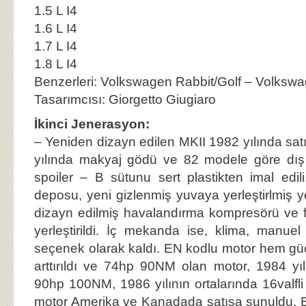
1.5 L I4
1.6 L I4
1.7 L I4
1.8 L I4
Benzerleri: Volkswagen Rabbit/Golf – Volkswa
Tasarımcısı: Giorgetto Giugiaro
İkinci Jenerasyon:
– Yeniden dizayn edilen MKII 1982 yılında sat
yılında makyaj gödü ve 82 modele göre dı
spoiler – B sütunu sert plastikten imal edi
deposu, yeni gizlenmiş yuvaya yerleştirlmiş y
dizayn edilmiş havalandırma kompresörü ve far
yerleştirildi. İç mekanda ise, klima, manuel 
seçenek olarak kaldı. EN kodlu motor hem güç
arttırıldı ve 74hp 90NM olan motor, 1984 yı
90hp 100NM, 1986 yılının ortalarında 16valf
motor Amerika ve Kanadada satışa sunuldu. 