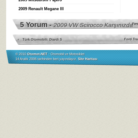
2009 Renault Megane III
5 Yorum -
2009 VW Scirocco Karşınızda
Yor
Ford Tra
«
Türk Otomobili: Diardi S
© 2010
Otomot.NET
- Otomobil ve Motosiklet
14 Aralık 2006 tarihinden beri yayındayız.
Site Haritası