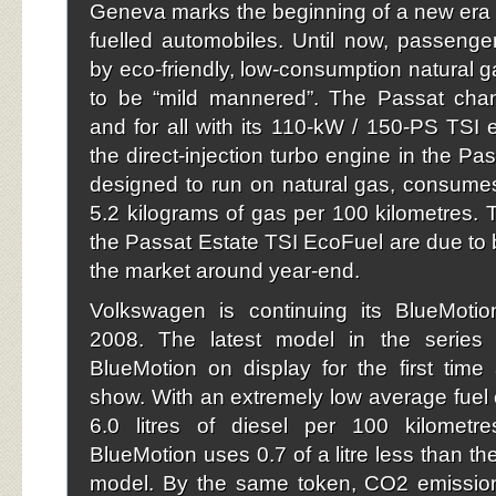
Geneva marks the beginning of a new era f
fuelled automobiles. Until now, passeng
by eco-friendly, low-consumption natural 
to be “mild mannered”. The Passat cha
and for all with its 110-kW / 150-PS TSI 
the direct-injection turbo engine in the Pas
designed to run on natural gas, consume
5.2 kilograms of gas per 100 kilometres.
the Passat Estate TSI EcoFuel are due to
the market around year-end.
Volkswagen is continuing its BlueMoti
2008. The latest model in the series
BlueMotion on display for the first tim
show. With an extremely low average fuel
6.0 litres of diesel per 100 kilometr
BlueMotion uses 0.7 of a litre less than th
model. By the same token, CO2 emissio