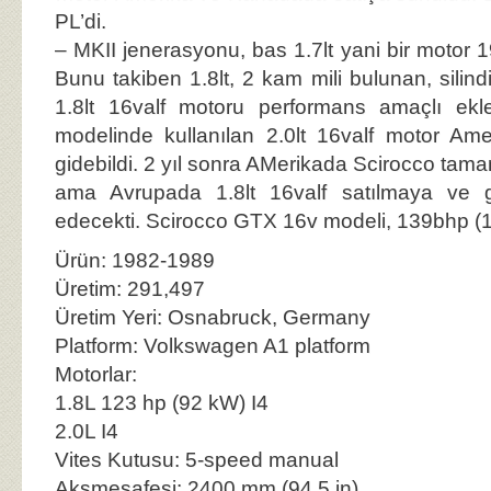
PL’di.
– MKII jenerasyonu, bas 1.7lt yani bir motor 19
Bunu takiben 1.8lt, 2 kam mili bulunan, silindi
1.8lt 16valf motoru performans amaçlı ekl
modelinde kullanılan 2.0lt 16valf motor A
gidebildi. 2 yıl sonra AMerikada Scirocco ta
ama Avrupada 1.8lt 16valf satılmaya ve ge
edecekti. Scirocco GTX 16v modeli, 139bhp (1
Ürün: 1982-1989
Üretim: 291,497
Üretim Yeri: Osnabruck, Germany
Platform: Volkswagen A1 platform
Motorlar:
1.8L 123 hp (92 kW) I4
2.0L I4
Vites Kutusu: 5-speed manual
Aksmesafesi: 2400 mm (94.5 in)