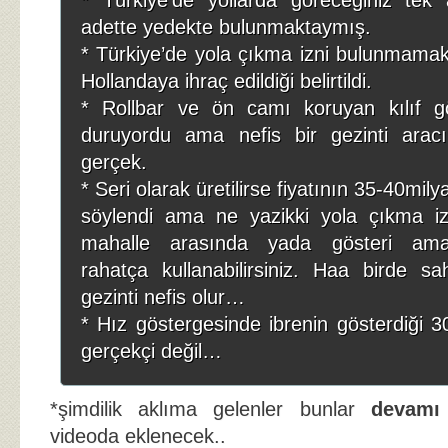
* Türkiye’de yollarda göreceğiniz tek
adette yedekte bulunmaktaymış.
* Türkiye’de yola çıkma izni bulunmamak
Hollandaya ihraç edildiği belirtildi.
* Rollbar ve ön camı koruyan kılıf gö
duruyordu ama nefis bir gezinti arac
gerçek.
* Seri olarak üretilirse fiyatının 35-40mily
söylendi ama ne yazikki yola çıkma i
mahalle arasında yada gösteri amaç
rahatça kullanabilirsiniz. Haa birde sa
gezinti nefis olur…
* Hız göstergesinde ibrenin gösterdiği
gerçekçi değil…
*şimdilik aklıma gelenler bunlar
devamı
videoda eklenecek..