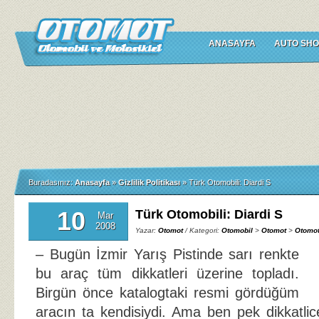
ANASAYFA
AUTO SHO
Buradasınız:
Anasayfa
»
Gizlilik Politikası
»
Türk Otomobili: Diardi S
10
Türk Otomobili: Diardi S
Mar
2008
Yazar:
Otomot
/ Kategori:
Otomobil
>
Otomot
>
Otomot
– Bugün İzmir Yarış Pistinde sarı renkte
bu araç tüm dikkatleri üzerine topladı.
Birgün önce katalogtaki resmi gördüğüm
aracın ta kendisiydi. Ama ben pek dikkatl