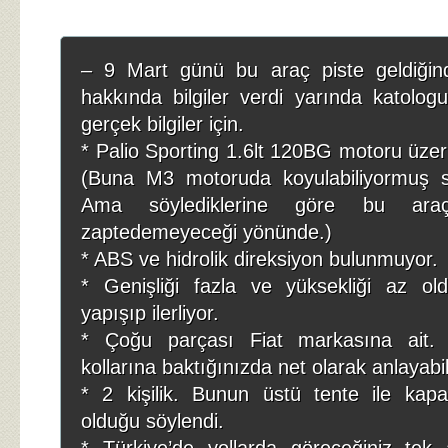
– 9 Mart günü bu araç piste geldiğin
hakkında bilgiler verdi yarında katolo
gerçek bilgiler için.
* Palio Sporting 1.6lt 120BG motoru üzeri
(Buna M3 motoruda koyulabiliyormuş s
Ama söylediklerine göre bu ar
zaptedemeyeceği yönünde.)
* ABS ve hidrolik direksiyon bulunmuyor.
* Genişliği fazla ve yüksekliği az o
yapışıp ilerliyor.
* Çoğu parçası Fiat markasına ait. Ö
kollarına baktığınızda net olarak anlayabili
* 2 kişilik. Bunun üstü tente ile kapa
olduğu söylendi.