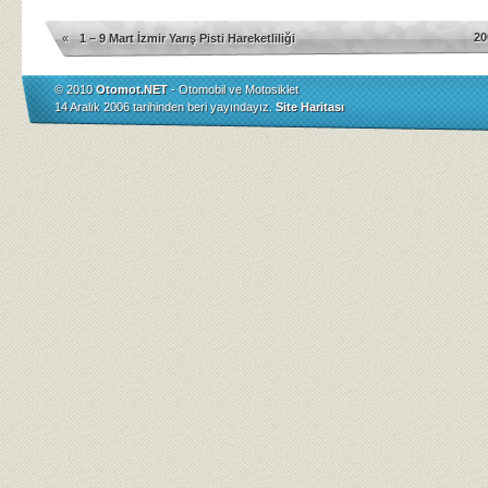
20
«
1 – 9 Mart İzmir Yarış Pisti Hareketliliği
© 2010
Otomot.NET
- Otomobil ve Motosiklet
14 Aralık 2006 tarihinden beri yayındayız.
Site Haritası