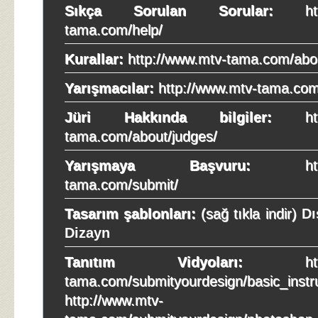
Sıkça Sorulan Sorular:
http:
tama.com/help/
Kurallar:
http://www.mtv-tama.com/abou
Yarışmacılar:
http://www.mtv-tama.com/
Jüri Hakkında bilgiler:
http:
tama.com/about/judges/
Yarışmaya Başvuru:
http:/
tama.com/submit/
Tasarım şablonları:
(sağ tıkla indir)
Dı
Dizayn
Tanıtım Vidyoları:
http://
tama.com/submityourdesign/basic_instru
http://www.mtv-