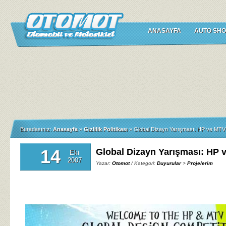
ANASAYFA
AUTO SHO
Buradasınız:
Anasayfa
»
Gizlilik Politikası
»
Global Dizayn Yarışması: HP ve MTV
14
Global Dizayn Yarışması: HP 
Eki
2007
Yazar:
Otomot
/ Kategori:
Duyurular
>
Projelerim