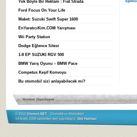
Yok Böyle Bir Reklam : Fiat Strada
Eğlenc
Ford Focus On Your Life
Maket: Suzuki Swift Super 1600
EnYaratıcıKim.COM Yarışması
Wii Party Station
Dodge Eğlence Sitesi
1:8 EP SUZUKI RGV 500
BMW Yarış Oyunu – BMW Pace
Competus Keşif Konvoyu
Bu otomobil sizi anlayabilecek mi?
«
Yeniden Yayındayım
© 2010
Otomot.NET
- Otomobil ve Motosiklet
14 Aralık 2006 tarihinden beri yayındayız.
Site Haritası