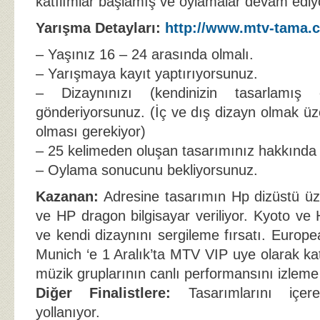
katılımlar başlamış ve oylamalar devam ediy
Yarışma Detayları:
http://www.mtv-tama.
– Yaşınız 16 – 24 arasında olmalı.
– Yarışmaya kayıt yaptırıyorsunuz.
– Dizaynınızı (kendinizin tasarlamış 
gönderiyorsunuz. (İç ve dış dizayn olmak üz
olması gerekiyor)
– 25 kelimeden oluşan tasarımınız hakkında b
– Oylama sonucunu bekliyorsunuz.
Kazanan:
Adresine tasarımın Hp dizüstü üz
ve HP dragon bilgisayar veriliyor. Kyoto ve
ve kendi dizaynını sergileme fırsatı. Europ
Munich ‘e 1 Aralık’ta MTV VIP uye olarak ka
müzik gruplarının canlı performansını izleme
Diğer Finalistlere:
Tasarımlarını içer
yollanıyor.