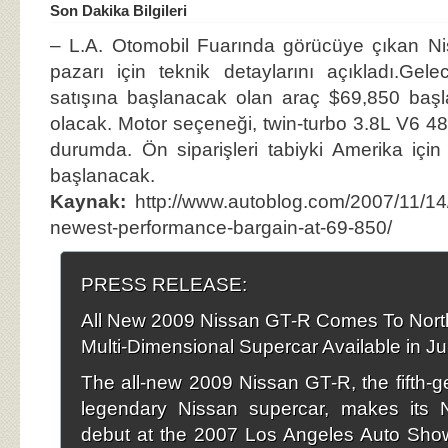
Son Dakika Bilgileri
– L.A. Otomobil Fuarında görücüye çıkan N
pazarı için teknik detaylarını açıkladı.Gel
satışına başlanacak olan araç $69,850 başla
olacak. Motor seçeneği, twin-turbo 3.8L V6 4
durumda. Ön siparişleri tabiyki Amerika iç
başlanacak.
Kaynak:
http://www.autoblog.com/2007/11/14/
newest-performance-bargain-at-69-850/
PRESS RELEASE:
All New 2009 Nissan GT-R Comes To Nort
Multi-Dimensional Supercar Available in J
The all-new 2009 Nissan GT-R, the fifth-ge
legendary Nissan supercar, makes its 
debut at the 2007 Los Angeles Auto Sho