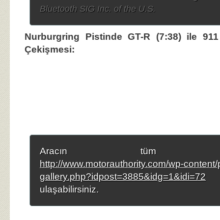
Bluetooth SIG Inc. of the U.S.
Nurburgring Pistinde GT-R (7:38) ile 91
Çekişmesi:
Aracın tüm fotoğra
http://www.motorauthority.com/wp-content/
gallery.php?idpost=3885&idg=1&idi=72
a
ulaşabilirsiniz.