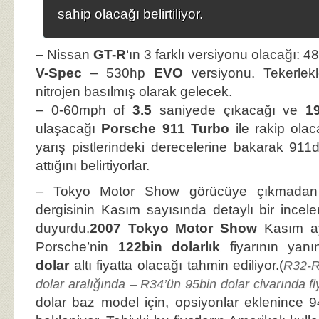
sahip olacağı belirtiliyor.
– Nissan
GT-R
‘ın 3 farklı versiyonu olacağı: 
V-Spec
– 530hp
EVO
versiyonu. Tekerlekle
nitrojen basılmış olarak gelecek.
– 0-60mph of
3.5
saniyede çıkacağı ve
1
ulaşacağı
Porsche 911 Turbo
ile rakip olacağ
yarış pistlerindeki derecelerine bakarak 911d
attığını belirtiyorlar.
– Tokyo Motor Show görücüye çıkmadan 
dergisinin Kasım sayısında detaylı bir incel
duyurdu.
2007 Tokyo Motor Show
Kasım ayı
Porsche’nin
122bin dolarlık
fiyarının yan
dolar
altı fiyatta olacağı tahmin ediliyor.(
R32-R
dolar aralığında – R34’ün 95bin dolar civarında fiy
dolar baz model için, opsiyonlar eklenince 