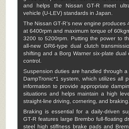
and helps the Nissan GT-R meet ultra
vehicle (U-LEV) standards in Japan.
The Nissan GT-R’s new engine produces
at 6400rpm and maximum torque of 60kg
3200 to 5200rpm. Putting the power to t
all-new GR6-type dual clutch transmissi
shifting and a Borg Warner six-plate dual c
control.
Suspension duties are handled through a s
DampTronic*1 system, which utilizes all pe
information to provide appropriate damping
situations and helps maintain a high level
straight-line driving, cornering, and braking
Braking is essential for a daily-driven s
GT-R features large Brembo full-floating dri
steel high stiffness brake pads and Bre