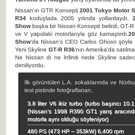
Nissan’ın GTR Konsepti
2001 Tokyo Motor 
R34
koduylada 2005 yılında yollardaydı.
Show
başka bir Nissan Konsepti belirdi. GT-R P
ve V yapıdaki motorlarıyla göz kamaştırdı.
20
Show
‘da Nissan’s CEO Carlos Ghosn şöyle b
Yeni Skyline
GT-R R36
‘nın Amerika’da satılm
Ne Nissan dı ne İnfiniti nede Skyline sad
deniliyordu.
İlk görüntüleri L.A. sokaklarında ve Nürb
test pistinde fotoğraflanan,
3.8 liter V6 ikiz turbo (turbo başıncı 10.
(Nissan’s 1998 R390 GT1 yarış aracınd
motorla aynı olduğu söyleniyor)
480 PS (473 HP – 353kW) 6,400 rpm