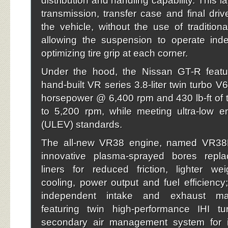
distribution and handling capability. This l
transmission, transfer case and final driv
the vehicle, without the use of traditiona
allowing the suspension to operate ind
optimizing tire grip at each corner.
Under the hood, the Nissan GT-R featu
hand-built VR series 3.8-liter twin turbo 
horsepower @ 6,400 rpm and 430 lb-ft of
to 5,200 rpm, while meeting ultra-low e
(ULEV) standards.
The all-new VR38 engine, named VR38D
innovative plasma-sprayed bores repla
liners for reduced friction, lighter we
cooling, power output and fuel efficiency
independent intake and exhaust ma
featuring twin high-performance IHI tu
secondary air management system for 