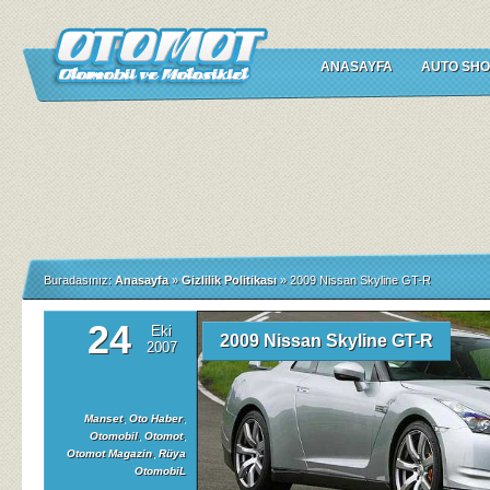
ANASAYFA
AUTO SHO
Buradasınız:
Anasayfa
»
Gizlilik Politikası
»
2009 Nissan Skyline GT-R
24
Eki
2009 Nissan Skyline GT-R
2007
Manset
,
Oto Haber
,
Otomobil
,
Otomot
,
Otomot Magazin
,
Rüya
OtomobiL