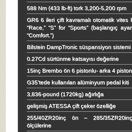
588 Nm (433 lb-ft) tork 3,200-5,200 rpm
GR6 6 ileri çift kavramalı otomatik vites 
“Race,” “S” for “Sports” (başlangıç ayar
“Comfort.”)
Bilstein DampTronic süspansiyon sistemi
0.27Cd sürtünme katsayısı değerine
15inç Brembo ön 6 pistonlu- arka 4 pistonl
G35’tede kullanılan alüminyum pedal kiti
3,836-pound (1720kg) ağırlığa
gelişmiş ATESSA çift çeker özelliğe
255/40ZR20inç ön – 285/35ZR20inç
ölçülerine