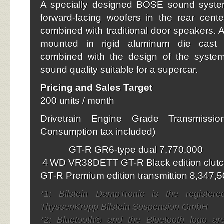
A specially designed BOSE sound syste
forward-facing woofers in the rear cent
combined with traditional door speakers. A
mounted in rigid aluminum die cast 
combined with the design of the system 
sound quality suitable for a supercar.
Pricing and Sales Target
200 units / month
Drivetrain Engine Grade Transmissio
Consumption tax included)
GT-R GR6-type dual 7,770,000
４WD VR38DETT GT-R Black edition clutc
GT-R Premium edition transmittion 8,347,
*1: Bilstein DampTronic is the register
ThyssenKrupp Bilstein Suspension GmbH
*2: Bluetooth® and the Bluetooth logo ar