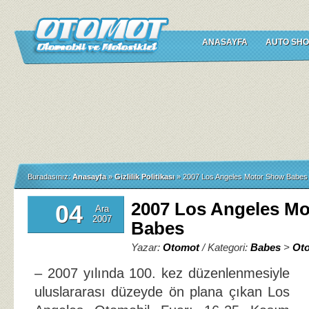
ANASAYFA
AUTO SHO
Buradasınız:
Anasayfa
»
Gizlilik Politikası
»
2007 Los Angeles Motor Show Babes
2007 Los Angeles M
04
Ara
2007
Babes
Yazar:
Otomot
/ Kategori:
Babes
>
Ot
– 2007 yılında 100. kez düzenlenmesiyle
uluslararası düzeyde ön plana çıkan Los