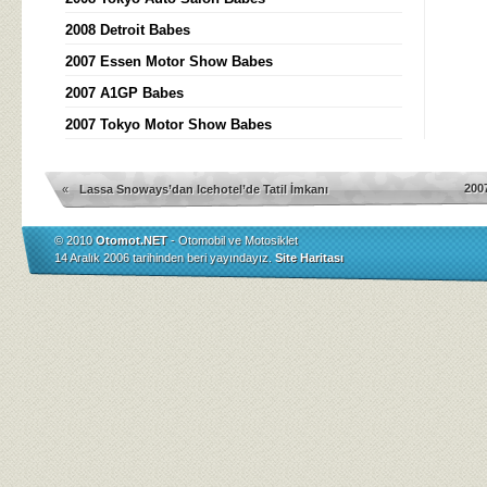
2008 Detroit Babes
2007 Essen Motor Show Babes
2007 A1GP Babes
2007 Tokyo Motor Show Babes
200
«
Lassa Snoways’dan Icehotel’de Tatil İmkanı
© 2010
Otomot.NET
- Otomobil ve Motosiklet
14 Aralık 2006 tarihinden beri yayındayız.
Site Haritası