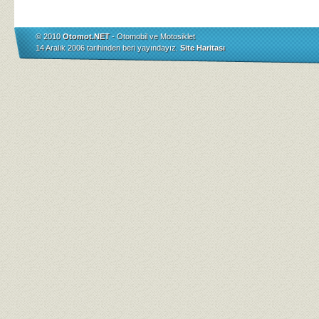
© 2010
Otomot.NET
- Otomobil ve Motosiklet
14 Aralık 2006 tarihinden beri yayındayız.
Site Haritası