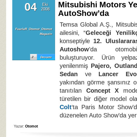
Mitsubishi Motors Yen
04
Eki
2008
AutoShow’da
Temsa Global A.Ş., Mitsubi
FuarlaR
,
Otomot
,
Otomot
ailesini, “
Geleceği Yenilikç
Magazin
konseptiyle
12. Uluslarara
Autoshow
’da otomobil
buluşturuyor. Ürün yelp
2
Devamı
yenilenmiş
Pajero, Outlan
Sedan
ve
Lancer Evol
yakından görme şansınız ol
tanıtılan
Concept X
model
türetilen bir diğer model o
Colt
‘ta Paris Motor Show’
düzenelen Auto Show’da yeri
Yazar:
Otomot