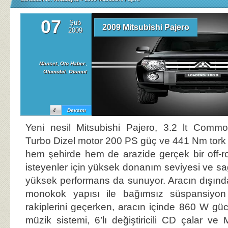
07
Şub
2009 Mitsubishi Pajero
2009
Manset
,
Oto Haber
,
Otomobil
,
Otomot
4
Devamı
Yeni nesil Mitsubishi Pajero, 3.2 lt Common
Turbo Dizel motor 200 PS güç ve 441 Nm tork
hem şehirde hem de arazide gerçek bir off-r
isteyenler için yüksek donanım seviyesi ve sağ
yüksek performans da sunuyor. Aracın dışında
monokok yapısı ile bağımsız süspansiyon
rakiplerini geçerken, aracın içinde 860 W gü
müzik sistemi, 6’lı değiştiricili CD çalar ve 