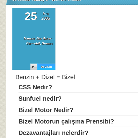
25
Ara
VW
2006
Touran
CCS
(BiZEL
Manset
,
Oto Haber
,
Otomobil
,
Otomot
Motorlu
Tek
Araç)
0
Devamı
Benzin + Dizel = Bizel
CSS Nedir?
Sunfuel nedir?
Bizel Motor Nedir?
Bizel Motorun çalışma Prensibi?
Dezavantajları nelerdir?