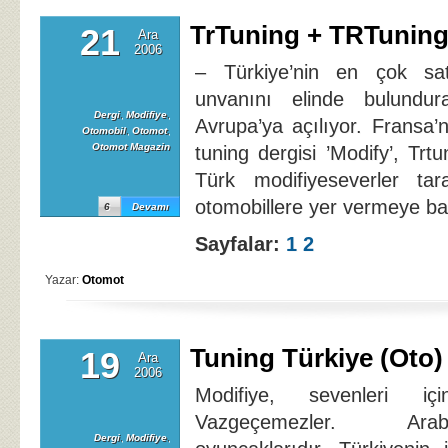
TrTuning + TRTuning
21
Ara
2006
– Türkiye’nin en çok sat
unvanını elinde bulundura
Dergi
,
Modifiye
,
Avrupa’ya açılıyor. Fransa’n
Otomobil
,
Otomot
,
Otomot Magazin
tuning dergisi ’Modify’, Trt
Türk modifiyeseverler tar
otomobillere yer vermeye ba
6
Devamı
Sayfalar:
1
2
Yazar:
Otomot
Tuning Türkiye (Oto)
19
Ara
2006
Modifiye, sevenleri iç
Vazgeçemezler. Arab
Dergi
,
Modifiye
,