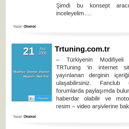
Şimdi bu konsept arac
inceleyelim….
Yazar:
Otomot
Trtuning.com.tr
21
Ara
2006
– Türkiyenin Modifiyeli
TRTuning ‘in internet sit
Modifiye
,
Otomot
,
Otomot
yayınlanan derginin içeriğ
Magazin
,
Web Site
ulaşabilirsiniz. Fanclub 
forumlarda paylaşımda bulunab
haberdar olabilir ve moto
1
Devamı
resim – video arşivlerine baka
Yazar:
Otomot