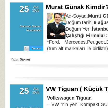
Murat Günak Kimdir
25
Ara
2006
Ad-Soyad:
Murat G
DoğumTarihi:
9 ağu
Otomobil
,
Otomot
,
Doğum Yeri:
İstanb
Tasarımcılar
Çalıştığı Firmalar:
*Ford, Mercedes,Peugeot,D
(tüm alt markaları ile birlikte)
3
Devamı
Yazar:
Otomot
VW Tiguan ( Küçük T
25
Ara
2006
Volkswagen Tiguan
– VW ‘nin yeni Kompakt S