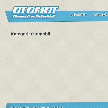
ANASAYFA
AUTO SHO
Kategori: Otomobil
Buradasınız:
Anasayfa
»
Otomot
»
Otomobil