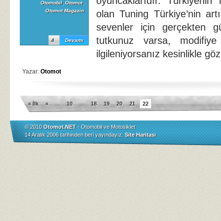
oyuncaklarıdır. Türkiyenin 
Otomobil
,
Otomot
,
Otomot Magazin
olan Tuning Türkiye’nin artı
sevenler için gerçekten g
tutkunuz varsa, modifiye 
4
Devamı
ilgileniyorsanız kesinlikle gö
Yazar:
Otomot
« İlk
«
...
10
...
18
19
20
21
22
© 2010
Otomot.NET
- Otomobil ve Motosiklet
14 Aralık 2006 tarihinden beri yayındayız.
Site Haritası