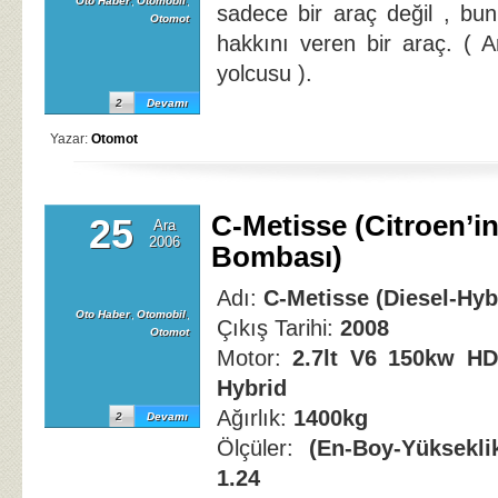
Oto Haber
,
Otomobil
,
sadece bir araç değil , bu
Otomot
hakkını veren bir araç. ( A
yolcusu ).
2
Devamı
Yazar:
Otomot
C-Metisse (Citroen’in
25
Ara
2006
Bombası)
Adı:
C-Metisse (Diesel-Hyb
Oto Haber
,
Otomobil
,
Çıkış Tarihi:
2008
Otomot
Motor:
2.7lt V6 150kw H
Hybrid
Ağırlık:
1400kg
2
Devamı
Ölçüler:
(En-Boy-Yüksekli
1.24