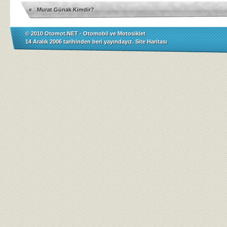
«
Murat Günak Kimdir?
© 2010
Otomot.NET
- Otomobil ve Motosiklet
14 Aralık 2006 tarihinden beri yayındayız.
Site Haritası