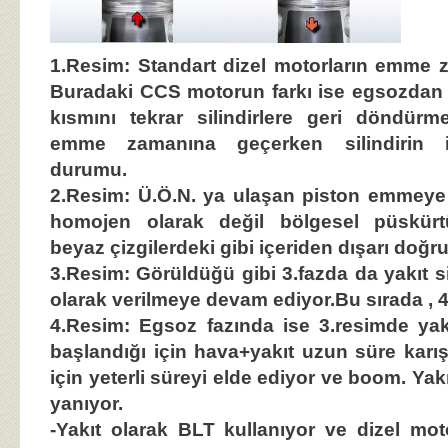
1.Resim:
Standart dizel motorların emme za
Buradaki CCS motorun farkı ise egsozdan 
kısmını tekrar silindirlere geri döndür
emme zamanına geçerken silindirin i
durumu.
2.Resim:
Ü.Ö.N. ya ulaşan piston emmeye 
homojen olarak değil bölgesel püskürtü
beyaz çizgilerdeki gibi içeriden dışarı doğr
3.Resim:
Görüldüğü gibi 3.fazda da yakıt si
olarak verilmeye devam ediyor.Bu sırada , 
4.Resim:
Egsoz fazında ise 3.resimde yak
başlandığı için hava+yakıt uzun süre ka
için yeterli süreyi elde ediyor ve boom. Ya
yanıyor.
-Yakıt olarak BLT kullanıyor ve dizel mot