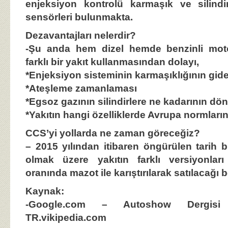
enjeksiyon kontrolü karmaşık ve silindi
sensörleri bulunmakta.
Dezavantajları nelerdir?
-Şu anda hem dizel hemde benzinli moto
farklı bir yakıt kullanmasından dolayı,
*Enjeksiyon sisteminin karmaşıklığının gide
*Ateşleme zamanlaması
*Egsoz gazının silindirlere ne kadarının dö
*Yakıtın hangi özelliklerde Avrupa normları
CCS’yi yollarda ne zaman göreceğiz?
– 2015 yılından itibaren öngürülen tarih 
olmak üzere yakıtın farklı versiyonla
oranında mazot ile karıştırılarak satılacağı be
Kaynak:
-Google.com – Autoshow Dergisi 
TR.vikipedia.com