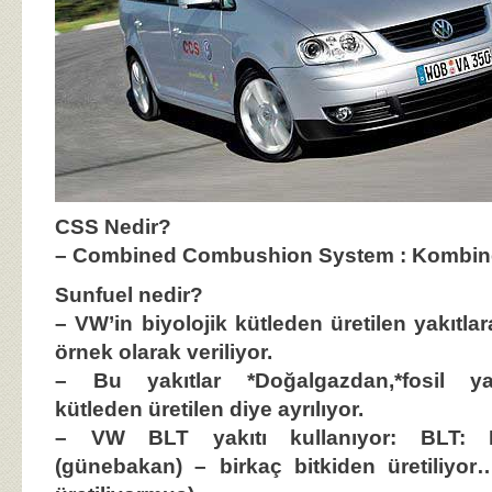
CSS Nedir?
–
Combined Combushion System :
Kombin
Sunfuel nedir?
– VW’in biyolojik kütleden üretilen yakıtla
örnek olarak veriliyor.
– Bu yakıtlar *Doğalgazdan,*fosil yakıt
kütleden üretilen diye ayrılıyor.
– VW BLT yakıtı kullanıyor: BLT:
K
(günebakan) – birkaç bitkiden üretiliyor…