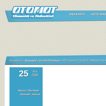
ANASAYFA
AUTO SHO
Buradasınız:
Anasayfa
»
Gizlilik Politikası
»
VW Touran CCS (BiZEL Motorlu Tek 
25
Ara
VW
2006
Touran
CCS
(BiZEL
Manset
,
Oto Haber
,
Otomobil
,
Otomot
Motorlu
Tek