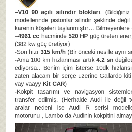
–
V10 90 açılı silindir blokları
. (Bildiğin
modellerinde pistonlar silindir şeklinde değil
karenin köşeleri taşlanmıştır… Bilmeyenlere 
–
4961 cc
hacminde
520 HP
güç üreten ener
(382 kw güç üretiyor)
-Son hızı
315 km/h
(Bir önceki nesille aynı 
-Ama 100 km hızlanması artık
4.2 sn
değild
ediyorsa.. Benim içim isterse 10dk hızlansı
zaten alacam bir serçe üzerine Gallardo kit
vay vaayy
Kit CAR
)
-Kokpit tasarımı ve navigasyon sistemle
transfer edilmiş. (Herhalde Audi ile değil 
aralar nedeni ise Audi R serisi modell
motorunu , Lambo da Audinin kokpitini alma