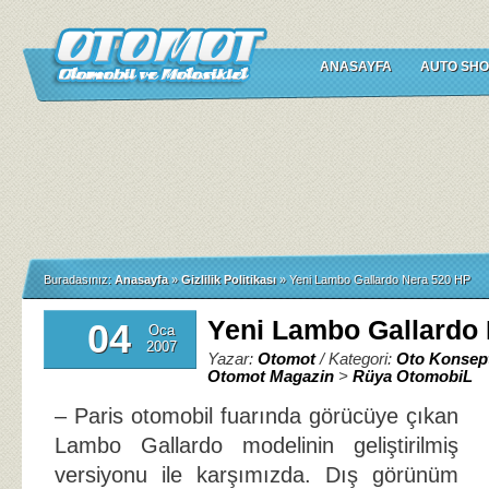
ANASAYFA
AUTO SHO
Buradasınız:
Anasayfa
»
Gizlilik Politikası
»
Yeni Lambo Gallardo Nera 520 HP
Yeni Lambo Gallardo
04
Oca
2007
Yazar:
Otomot
/ Kategori:
Oto Konsep
Otomot Magazin
>
Rüya OtomobiL
– Paris otomobil fuarında görücüye çıkan
Lambo Gallardo modelinin geliştirilmiş
versiyonu ile karşımızda. Dış görünüm