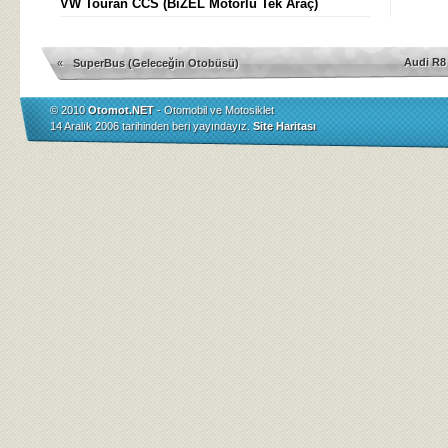
VW Touran CCS (BiZEL Motorlu Tek Araç)
Audi R8
«
SuperBus (Geleceğin Otobüsü)
© 2010
Otomot.NET
- Otomobil ve Motosiklet
14 Aralık 2006 tarihinden beri yayındayız.
Site Haritası