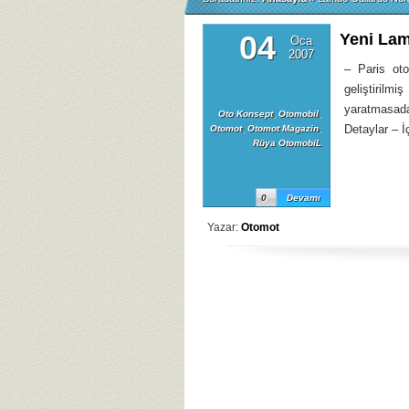
04
Yeni Lam
Oca
2007
– Paris ot
geliştirilm
yaratmasada 
Oto Konsept
,
Otomobil
,
Detaylar – İ
Otomot
,
Otomot Magazin
,
Rüya OtomobiL
0
Devamı
Yazar:
Otomot