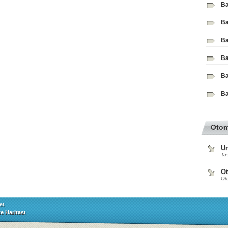
Ba
Ba
Ba
Ba
Ba
Ba
Oto
Ur
Tas
O
Ot
et
te Haritası