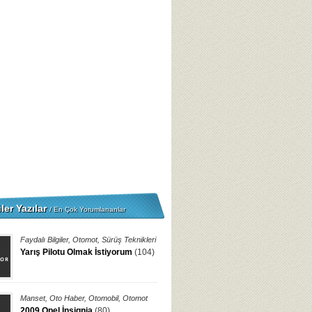
ler Yazılar
/ En Çok Yorumlananlar
Faydalı Bilgiler
,
Otomot
,
Sürüş Teknikleri
Yarış Pilotu Olmak İstiyorum
(104)
Manset
,
Oto Haber
,
Otomobil
,
Otomot
2009 Opel İnsignia
(80)