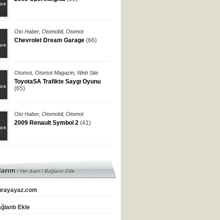
Oto Haber
,
Otomobil
,
Otomot
Chevrolet Dream Garage
(66)
Otomot
,
Otomot Magazin
,
Web Site
ToyotaSA Trafikte Saygı Oyunu
(65)
Oto Haber
,
Otomobil
,
Otomot
2009 Renault Symbol 2
(41)
larım
/ Her daim /
Bağlantı Ekle
rayayaz.com
ğlantı Ekle