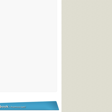
book
/ Aramıza katıl