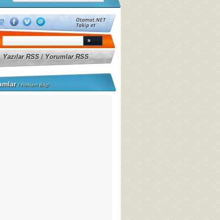
Yazılar RSS
/
Yorumlar RSS
amlar
/
Reklam Bilgi