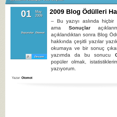
2009 Blog Ödülleri H
01
May
2009
– Bu yazıyı aslında hiçbir
ama
Sonuçlar
açıklan
Duyurular
,
Otomot
açıklandıktan sonra Blog Öd
hakkında çeşitli yazılar yazı
okumaya ve bir sonuç çıkar
yazımda da bu sonucu
3
Devamı
popüler olmak, istatistikler
yazıyorum.
Yazar:
Otomot