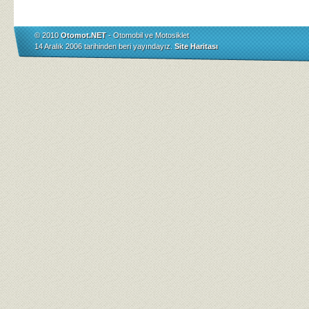
© 2010
Otomot.NET
- Otomobil ve Motosiklet
14 Aralık 2006 tarihinden beri yayındayız.
Site Haritası