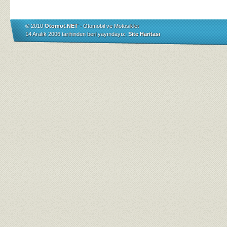
© 2010
Otomot.NET
- Otomobil ve Motosiklet
14 Aralık 2006 tarihinden beri yayındayız.
Site Haritası