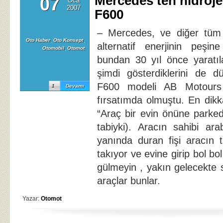
Mercedes’ten hidrojen
07
Oca
2007
F600
– Mercedes, ve diğer tüm o
Oto Haber
,
Oto Konsept
,
alternatif enerjinin peşin
Otomobil
,
Otomot
bundan 30 yıl önce yaratıla
şimdi gösterdiklerini de d
F600 modeli AB Motours 
1
Devamı
fırsatımda olmuştu. En dikk
“Araç bir evin önüne parked
tabiyki). Aracın sahibi ar
yanında duran fişi aracın 
takıyor ve evine girip bol bol
gülmeyin , yakın gelecekte 
araçlar bunlar.
Yazar:
Otomot