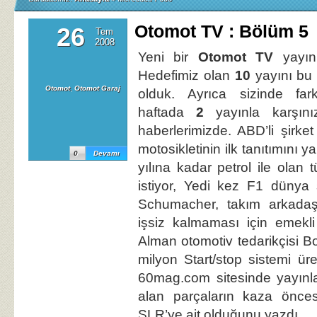
Otomot TV : Bölüm 5
26
Tem
2008
Yeni bir
Otomot TV
yayını
Hedefimiz olan
10
yayını bu 
Otomot
,
Otomot Garaj
olduk. Ayrıca sizinde farke
haftada
2
yayınla karşını
haberlerimizde. ABD’li şirke
motosikletinin ilk tanıtımını 
0
Devamı
yılına kadar petrol ile olan 
istiyor, Yedi kez F1 dünya
Schumacher, takım arkadaş
işsiz kalmaması için emekli
Alman otomotiv tedarikçisi B
milyon Start/stop sistemi üret
60mag.com sitesinde yayınl
alan parçaların kaza önce
SLR’ye ait olduğunu yazdı.