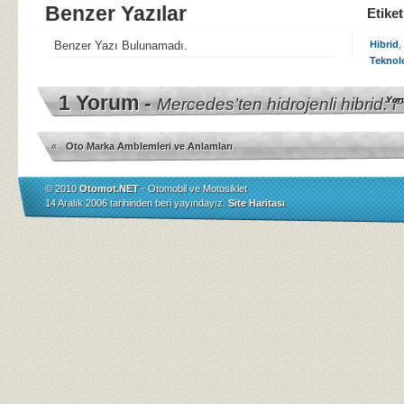
Benzer Yazılar
Etiket
Benzer Yazı Bulunamadı.
Hibrid
,
Teknolo
1 Yorum -
Mercedes’ten hidrojenli hibrid: 
Yor
«
Oto Marka Amblemleri ve Anlamları
© 2010
Otomot.NET
- Otomobil ve Motosiklet
14 Aralık 2006 tarihinden beri yayındayız.
Site Haritası