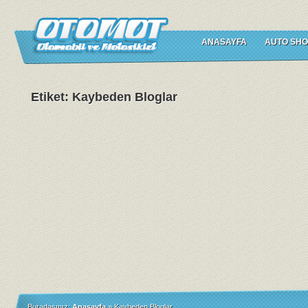
ANASAYFA
AUTO SHO
Etiket: Kaybeden Bloglar
Buradasınız:
Anasayfa
»
Kaybeden Bloglar