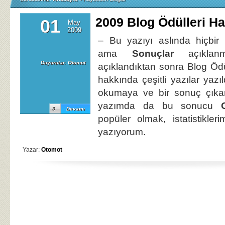
2009 Blog Ödülleri H
01
May
2009
– Bu yazıyı aslında hiçbir
ama
Sonuçlar
açıklan
Duyurular
,
Otomot
açıklandıktan sonra Blog Öd
hakkında çeşitli yazılar yazı
okumaya ve bir sonuç çıkar
yazımda da bu sonucu
3
Devamı
popüler olmak, istatistikler
yazıyorum.
Yazar:
Otomot