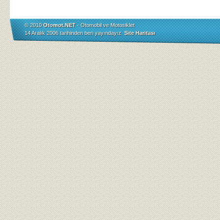
© 2010
Otomot.NET
- Otomobil ve Motosiklet
14 Aralık 2006 tarihinden beri yayındayız.
Site Haritası