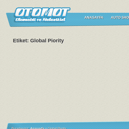
ANASAYFA
AUTO SHO
Etiket: Global Piority
Buradasınız:
Anasayfa
»
Global Piority