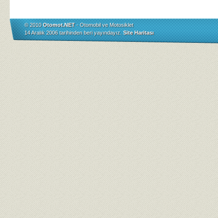
© 2010
Otomot.NET
- Otomobil ve Motosiklet
14 Aralık 2006 tarihinden beri yayındayız.
Site Haritası