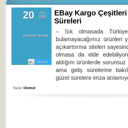
EBay Kargo Çeşitleri
20
Ara
2009
Süreleri
– Sık olmasada Türkiye
Duyurular
,
GünlüK
bulamayacağımız ürünleri y
açıkarttırma siteleri sayesin
olmasa da elde edebiliyo
aldığım ürünlerde sorunsuz ş
5
Devamı
ama geliş sürelerine bakı
güzel sürelere imza atılamıy
Yazar:
Otomot