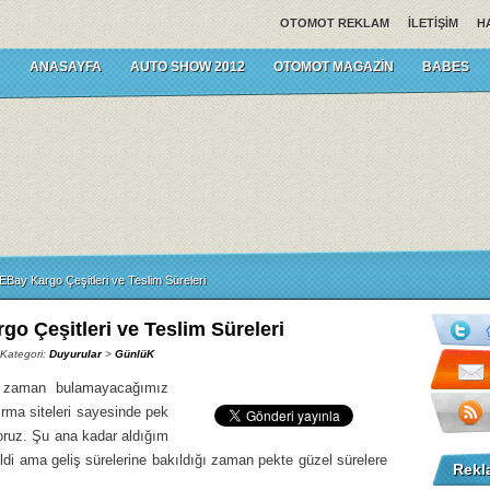
OTOMOT REKLAM
İLETIŞIM
H
ANASAYFA
AUTO SHOW 2012
OTOMOT MAGAZIN
BABES
EBay Kargo Çeşitleri ve Teslim Süreleri
go Çeşitleri ve Teslim Süreleri
 Kategori:
Duyurular
>
GünlüK
r zaman bulamayacağımız
tırma siteleri sayesinde pek
yoruz. Şu ana kadar aldığım
ldi ama geliş sürelerine bakıldığı zaman pekte güzel sürelere
Rekl