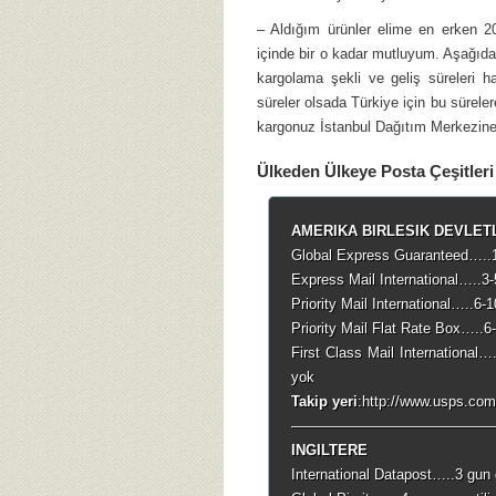
– Aldığım ürünler elime en erken 2
içinde bir o kadar mutluyum. Aşağıda 
kargolama şekli ve geliş süreleri 
süreler olsada Türkiye için bu sürele
kargonuz İstanbul Dağıtım Merkezine 
Ülkeden Ülkeye Posta Çeşitleri
AMERIKA BIRLESIK DEVLET
Global Express Guaranteed…..1
Express Mail International…..3-
Priority Mail International…..6-
Priority Mail Flat Rate Box…..6
First Class Mail International…
yok
Takip yeri
:http://www.usps.com
——————————————
INGILTERE
International Datapost…..3 gun g