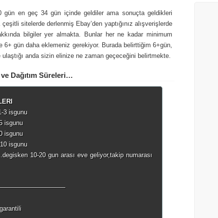
0 gün en geç 34 gün içinde geldiler ama sonuçta geldikleri
çeşitli sitelerde derlenmiş Ebay’den yaptığınız alışverişlerde
hakkında bilgiler yer almakta. Bunlar her ne kadar minimum
re 6+ gün daha eklemeniz gerekiyor. Burada belirttiğim 6+gün,
ulaştığı anda sizin elinize ne zaman geçeceğini belirtmekte.
 ve Dağıtım Süreleri…
LERI
-3 isgunu
5 isgunu
10 isgunu
-10 isgunu
..degisken 10-20 gun arası eve geliyor,takip numarası
——————————–
arantili