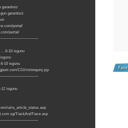
 garantisiz
gun garantisiz
gun
rce.com/portal/
.com/portal/
——————————–
e…..6-10 isgunu
 isgunu
….6-10 isgunu
Face
ngpost.com/CGI/mt/enquiry.jsp
——————————–
5-12 isgunu
com/ra/ra_article_status.asp
st.com.sg/TrackAndTrace.asp
——————————–