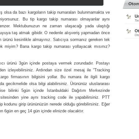
Oto
miş olsa da bazı kargoların takip numaraları bulunmamakta ve
Ur
miyorsunuz. Bu tip kargo takip numarası olmayanlar aynı
Tas
enzer. Mektubunuzun ne zaman ulaşacağı yada ulaştığı
O
 kuyuya taş atmak gibidir. O nedenle alışveriş yapmadan önce
Ot
n ürünü kesinlikle almayınız. Satıcıya sormanız gereken tek
ek miyim? Bana kargo takip numarası yollayacak mısınız?
atıcı ürünü 3gün içinde postaya vermek zorundadır. Postayı
den izleyebilirsiniz. Ardından size özel mesaj ile “Tracking
o firmasının bilgisini yollar. Bu numara ile ilgili kargo
 gecikmelide olsa bilgi alabilirsiniz. Ürününüz uluslararası
ise bilinki 5gün içinde İstanbuldaki Dağıtım Merkezinde
 sitesinden yine aynı tracking code ile yapabilirsiniz. PTT
ip kodunu girip ürününüzün nerede olduğu görebilirsiniz. Eğer
en 6gün en geç 14 gün içinde elinizde olacaktır.