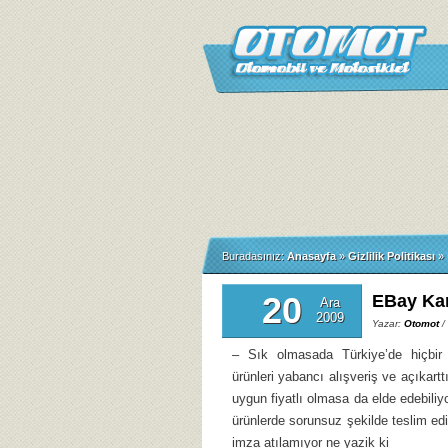
Buradasınız:
Anasayfa
»
Gizlilik Politikası
»
20
EBay Kar
Ara
2009
Yazar:
Otomot
/
– Sık olmasada Türkiye’de hiçbi
ürünleri yabancı alışveriş ve açıkart
uygun fiyatlı olmasa da elde edebili
ürünlerde sorunsuz şekilde teslim edi
imza atılamıyor ne yazik ki