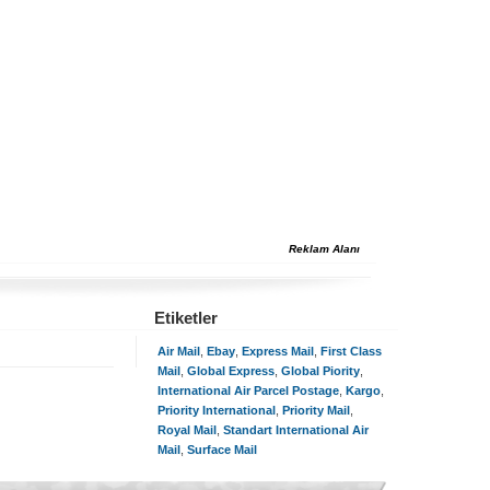
Reklam Alanı
Etiketler
Air Mail
,
Ebay
,
Express Mail
,
First Class
Mail
,
Global Express
,
Global Piority
,
International Air Parcel Postage
,
Kargo
,
Priority International
,
Priority Mail
,
Royal Mail
,
Standart International Air
Mail
,
Surface Mail