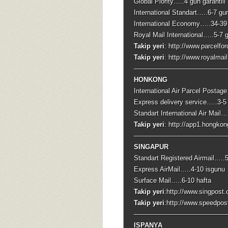
Global Piority…..4 gun garantili
International Standart…..6-7 gun
International Economy…..34-39 
Royal Mail International…..5-7 
Takip yeri
: http://www.parcelfo
Takip yeri
: http://www.royalmail
——————————————
HONKONG
International Air Parcel Postag
Express delivery service…..3-5
Standart International Air Mail
Takip yeri
: http://app1.hongko
——————————————
SINGAPUR
Standart Registered Airmail…..
Express AirMail…..4-10 isgunu
Surface Mail…..6-10 hafta
Takip yeri
:http://www.singpost.
Takip yeri
:http://www.speedpo
——————————————
ISPANYA