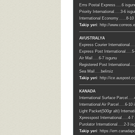
Ems Postal Express…..6 isgun
Priority International…..3-6 isg
International Economy……8-10 
Takip yeri
: http://www.correos
——————————————
AVUSTRALYA
Express Courier International….
Express Post International…..5
Air Mail…..6-7 isgunu
Registered Post International….
Sea Mail…..belirsiz
Takip yeri
: http://ice.auspost.
——————————————
KANADA
International Surface Parcel…..
International Air Parcel…..6-10 
Light Packet(500gr alti) Interna
Xpresspost International…..4-7
Purolator International…..2-3 is
Takip yeri
: https://em.canada