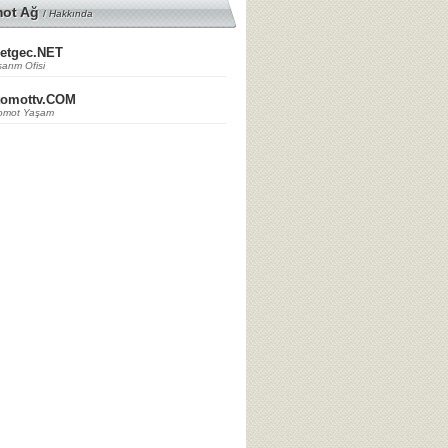
mot Ağ
/
Hakkında
etgec.NET
arım Ofisi
tomottv.COM
omot Yaşam