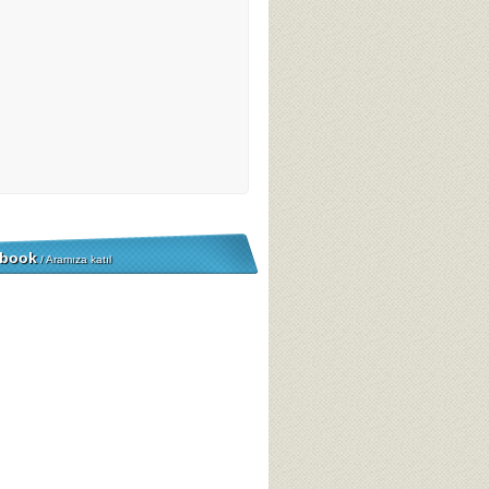
book
/ Aramıza katıl