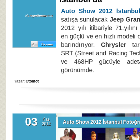
Auto Show 2012 İstanbu
Kategorilenmemiş
satışa sunulacak
Jeep Gra
2012 yılı itibariyle 71.yılı
en güçlü ve en hızlı modeli o
barındırıyor.
Chrysler
tara
0
Devamı
SRT (Street and Racing Tec
ve 468HP gücüyle adet
görünümde.
Yazar:
Otomot
03
Kas
Auto Show 2012 İstanbul Fotoğr
2012