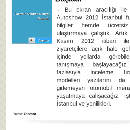
– Bu ekran aracılığı il
FuarlaR
,
Otomot
,
Otomot
Autoshow 2012 İstanbul f
Magazin
bilgiler hemde ücretsiz 
ulaştırmaya çalıştık. Artı
Kasım 2012 itibari i
5
Devamı
ziyaretçilere açık hale g
içinde yollarda görebile
tanışmaya başlayacağı
fazlasıyla inceleme fı
modelleri yazılarını da
gidemeyen otomobil merakl
yaşatmaya çalışacağız. İ
İstanbul ve yenilikleri.
Yazar:
Otomot