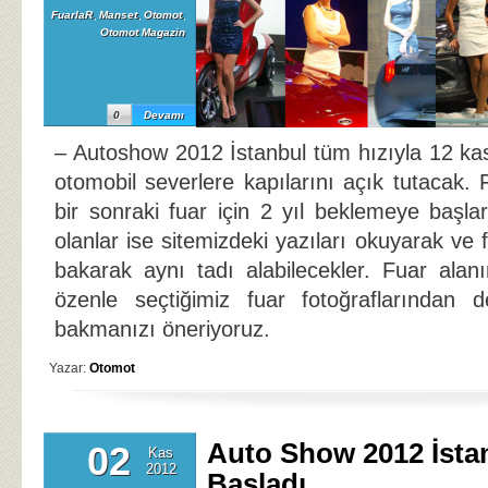
FuarlaR
,
Manset
,
Otomot
,
Otomot Magazin
0
Devamı
– Autoshow 2012 İstanbul tüm hızıyla 12 k
otomobil severlere kapılarını açık tutacak. 
bir sonraki fuar için 2 yıl beklemeye baş
olanlar ise sitemizdeki yazıları okuyarak ve 
bakarak aynı tadı alabilecekler. Fuar alan
özenle seçtiğimiz fuar fotoğraflarından d
bakmanızı öneriyoruz.
Yazar:
Otomot
Auto Show 2012 İsta
02
Kas
2012
Başladı