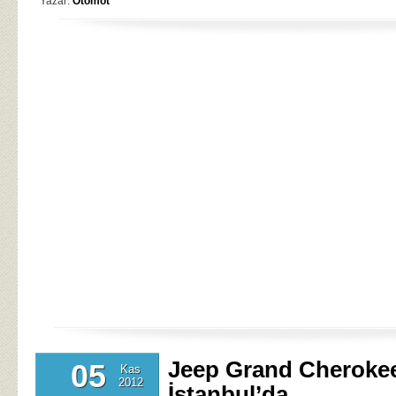
Yazar:
Otomot
Jeep Grand Cheroke
05
Kas
2012
İstanbul’da