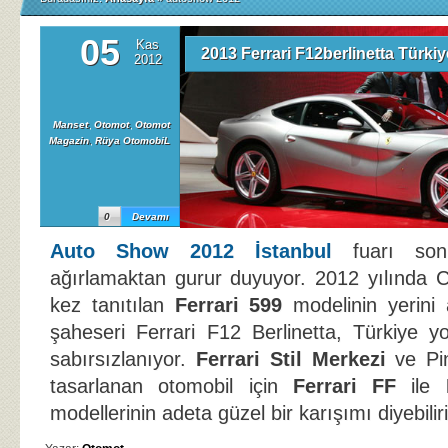
05
Kas
2013 Ferrari F12berlinetta Türki
2012
Manset
,
Otomot
,
Otomot
Magazin
,
Rüya OtomobiL
0
Devamı
Auto Show 2012 İstanbul
fuarı son 
ağırlamaktan gurur duyuyor. 2012 yılında C
kez tanıtılan
Ferrari 599
modelinin yerini
şaheseri Ferrari F12 Berlinetta, Türkiye yo
sabırsızlanıyor.
Ferrari Stil Merkezi
ve Pin
tasarlanan otomobil için
Ferrari FF
ile
modellerinin adeta güzel bir karışımı diyebiliri