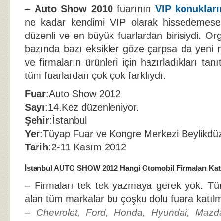
–
Auto Show 2010
fuarının
VIP konukları
ne kadar kendimi VIP olarak hissedeme
düzenli ve en büyük fuarlardan birisiydi. O
bazında bazı eksikler göze çarpsa da yeni m
ve firmaların ürünleri için hazırladıkları tanıt
tüm fuarlardan çok çok farklıydı.
Fuar
:Auto Show 2012
Sayı
:14.Kez düzenleniyor.
Şehir
:İstanbul
Yer
:Tüyap Fuar ve Kongre Merkezi Beylikdü
Tarih
:2-11 Kasım 2012
İstanbul AUTO SHOW 2012 Hangi Otomobil Firmaları Katı
– Firmaları tek tek yazmaya gerek yok. Tü
alan tüm markalar bu çoşku dolu fuara katılm
–
Chevrolet, Ford, Honda, Hyundai, Maz