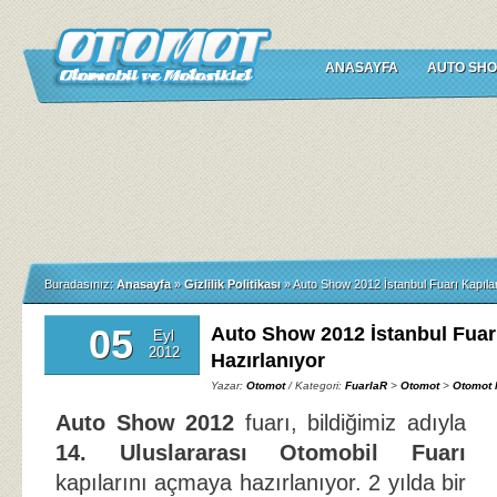
ANASAYFA
AUTO SHO
Buradasınız:
Anasayfa
»
Gizlilik Politikası
»
Auto Show 2012 İstanbul Fuarı Kapıla
05
Auto Show 2012 İstanbul Fuar
Eyl
2012
Hazırlanıyor
Yazar:
Otomot
/ Kategori:
FuarlaR
>
Otomot
>
Otomot 
Auto Show 2012
fuarı, bildiğimiz adıyla
14. Uluslararası Otomobil Fuarı
kapılarını açmaya hazırlanıyor. 2 yılda bir