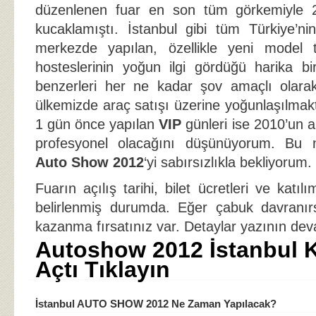
düzenlenen fuar en son tüm görkemiyle 20
kucaklamıştı. İstanbul gibi tüm Türkiye’nin
merkezde yapılan, özellikle yeni model ta
hosteslerinin yoğun ilgi gördüğü harika b
benzerleri her ne kadar şov amaçlı olarak
ülkemizde araç satışı üzerine yoğunlaşılmak
1 gün önce yapılan
VIP
günleri ise 2010’un 
profesyonel olacağını düşünüyorum. Bu n
Auto Show 2012
‘yi sabırsızlıkla bekliyorum.
Fuarın açılış tarihi, bilet ücretleri ve katıl
belirlenmiş durumda. Eğer çabuk davranırs
kazanma fırsatınız var. Detaylar yazının de
Autoshow 2012 İstanbul K
Açtı Tıklayın
İstanbul AUTO SHOW 2012 Ne Zaman Yapılacak?