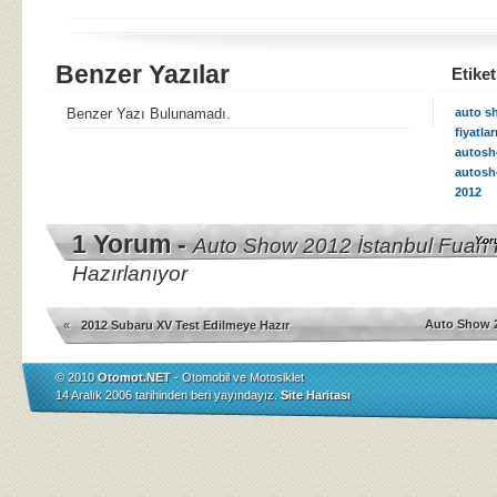
Benzer Yazılar
Etiket
Benzer Yazı Bulunamadı.
auto s
fiyatlar
autosh
autosh
2012
1 Yorum -
Auto Show 2012 İstanbul Fuarı 
Yor
Hazırlanıyor
Auto Show 20
«
2012 Subaru XV Test Edilmeye Hazır
© 2010
Otomot.NET
- Otomobil ve Motosiklet
14 Aralık 2006 tarihinden beri yayındayız.
Site Haritası